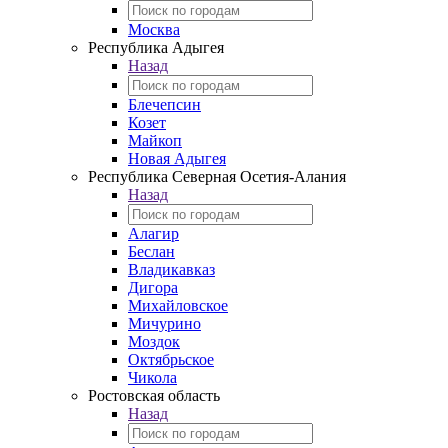
Москва
Республика Адыгея
Назад
Блечепсин
Козет
Майкоп
Новая Адыгея
Республика Северная Осетия-Алания
Назад
Алагир
Беслан
Владикавказ
Дигора
Михайловское
Мичурино
Моздок
Октябрьское
Чикола
Ростовская область
Назад