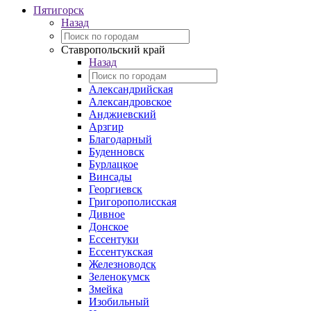
Пятигорск
Назад
Ставропольский край
Назад
Александрийская
Александровское
Анджиевский
Арзгир
Благодарный
Буденновск
Бурлацкое
Винсады
Георгиевск
Григорополисская
Дивное
Донское
Ессентуки
Ессентукская
Железноводск
Зеленокумск
Змейка
Изобильный