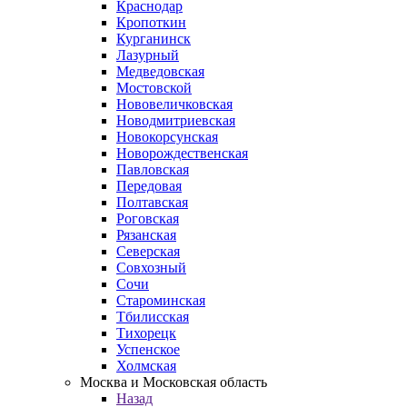
Краснодар
Кропоткин
Курганинск
Лазурный
Медведовская
Мостовской
Нововеличковская
Новодмитриевская
Новокорсунская
Новорождественская
Павловская
Передовая
Полтавская
Роговская
Рязанская
Северская
Совхозный
Сочи
Староминская
Тбилисская
Тихорецк
Успенское
Холмская
Москва и Московская область
Назад