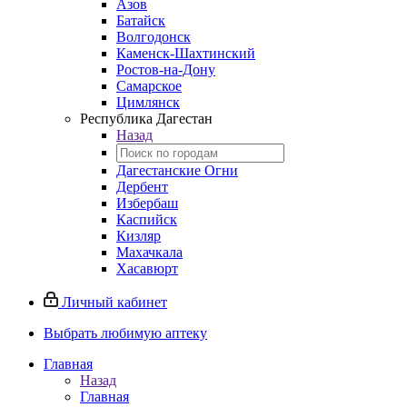
Азов
Батайск
Волгодонск
Каменск-Шахтинский
Ростов-на-Дону
Самарское
Цимлянск
Республика Дагестан
Назад
Дагестанские Огни
Дербент
Избербаш
Каспийск
Кизляр
Махачкала
Хасавюрт
Личный кабинет
Выбрать любимую аптеку
Главная
Назад
Главная