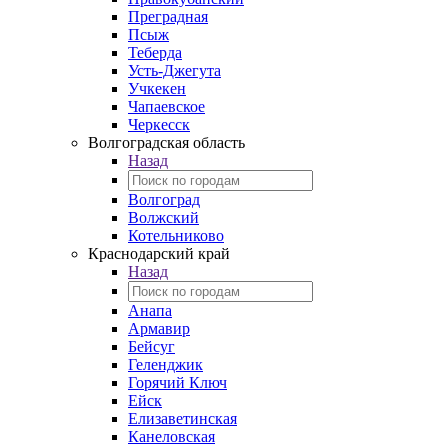
Преградная
Псыж
Теберда
Усть-Джегута
Учкекен
Чапаевское
Черкесск
Волгоградская область
Назад
Волгоград
Волжский
Котельниково
Краснодарский край
Назад
Анапа
Армавир
Бейсуг
Геленджик
Горячий Ключ
Ейск
Елизаветинская
Канеловская