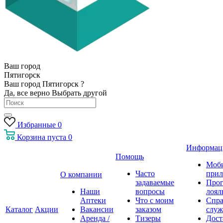
Ваш город
Пятигорск
Ваш город Пятигорск ?
Да, все верно
Выбрать другой
Избранные
0
Корзина
пуста
0
Информац
Помощь
Моб
Часто
прил
О компании
задаваемые
Про
Наши
вопросы
лоял
Аптеки
Что с моим
Спра
Каталог
Акции
Вакансии
заказом
служ
Аренда /
Тизеры
Дост