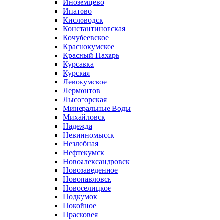
Иноземцево
Ипатово
Кисловодск
Константиновская
Кочубеевское
Краснокумское
Красный Пахарь
Курсавка
Курская
Левокумское
Лермонтов
Лысогорская
Минеральные Воды
Михайловск
Надежда
Невинномысск
Незлобная
Нефтекумск
Новоалександровск
Новозаведенное
Новопавловск
Новоселицкое
Подкумок
Покойное
Прасковея