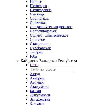
Птичье
Пятигорск
Пятигорский
Санамер
Светлоград
Советская
Солдато-Александровское
Солнечнодольск
Солуно - Дмитриевское
Спасское
Ставрополь
Суворовская
Татарка
Юца
Кабардино‑Балкарская Республика
Назад
Алтуд
Анзорей
Аргудан
Атажукино
Баксан
Дыгулыбгей
Залукокоаже
Заюково