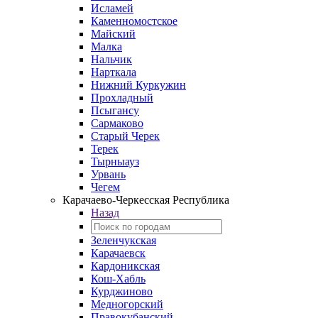
Исламей
Каменномостское
Майский
Малка
Нальчик
Нарткала
Нижний Куркужин
Прохладный
Псыгансу
Сармаково
Старый Черек
Терек
Тырныауз
Урвань
Чегем
Карачаево-Черкесская Республика
Назад
Зеленчукская
Карачаевск
Кардоникская
Кош-Хабль
Курджиново
Медногорский
Правокубанский