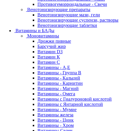
Противогеморроидальные - Свечи
Венотонизирующие препараты
Венотонизирующие мази, гели
Венотонизирующие суспензи, растворы
Венотонизирующие таблетки
Витамины и БАДы
Моновитамины
Дрожжи пивные
Барсучий жир
Витамин D3
Витамин К
Витамин С
Витамины - А,Е
Витамины - Группа В
Витамины - Кальций
Витамины - Карнитин
Витамины - Магний
Витамины - Омега
Витамины с Гиалуроновой кислотой
Витамины с Янтарной кислотой
Витамины - Мумие
Витамины железа
Витамины - Цинк
Витамины - Хром
Витамины-Селен