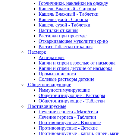
Горчичники, наклейки на одежду
Кашель Влажный - Сиропы
Кашель Влажный - Таблетки
Кашель сухой - Сиропы
Кашель сухой - Таблетки
Пастилки от кашля
Растирки при простуде
Отхаркивающее муколитич ср-во
Растит Таблетки от кашля
Насморк
Аспираторы
Капли и спреи взрослые от насморка
Капли и спреи детские от насморка
Промывание носа
Солевые растворы детские
Общетонизирующие
Иммуностимулирующие
Общетонизирующие - Растворы
Общетонизирующие - Таблетки
Противовирусные
Лечение герпеса - Мази/гели
Лечение герпеса - Таблетки
Противовирусные - Взрослые
Противовирусные - Детские
Противовирусные - капли, спреи, мази