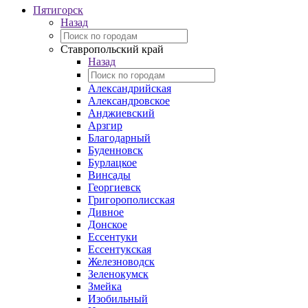
Пятигорск
Назад
Ставропольский край
Назад
Александрийская
Александровское
Анджиевский
Арзгир
Благодарный
Буденновск
Бурлацкое
Винсады
Георгиевск
Григорополисская
Дивное
Донское
Ессентуки
Ессентукская
Железноводск
Зеленокумск
Змейка
Изобильный