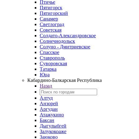
Птичье
Пятигорск
Пятигорский
Санамер
Светлоград
Советская
Солдато-Александровское
Солнечнодольск
Солуно - Дмитриевское
Спасское
Ставрополь
Суворовская
Татарка
Юца
Кабардино‑Балкарская Республика
Назад
Алтуд
Анзорей
Аргудан
Атажукино
Баксан
Дыгулыбгей
Залукокоаже
Заюково