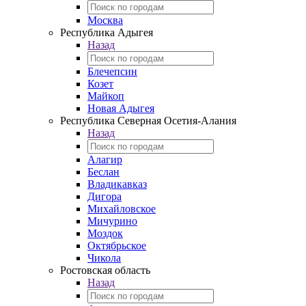
Москва
Республика Адыгея
Назад
Блечепсин
Козет
Майкоп
Новая Адыгея
Республика Северная Осетия-Алания
Назад
Алагир
Беслан
Владикавказ
Дигора
Михайловское
Мичурино
Моздок
Октябрьское
Чикола
Ростовская область
Назад