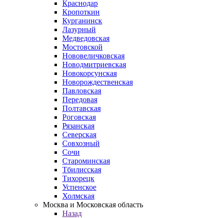
Краснодар
Кропоткин
Курганинск
Лазурный
Медведовская
Мостовской
Нововеличковская
Новодмитриевская
Новокорсунская
Новорождественская
Павловская
Передовая
Полтавская
Роговская
Рязанская
Северская
Совхозный
Сочи
Староминская
Тбилисская
Тихорецк
Успенское
Холмская
Москва и Московская область
Назад