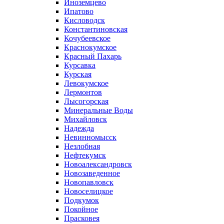
Иноземцево
Ипатово
Кисловодск
Константиновская
Кочубеевское
Краснокумское
Красный Пахарь
Курсавка
Курская
Левокумское
Лермонтов
Лысогорская
Минеральные Воды
Михайловск
Надежда
Невинномысск
Незлобная
Нефтекумск
Новоалександровск
Новозаведенное
Новопавловск
Новоселицкое
Подкумок
Покойное
Прасковея