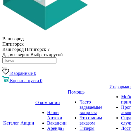
Ваш город
Пятигорск
Ваш город Пятигорск ?
Да, все верно
Выбрать другой
Избранные
0
Корзина
пуста
0
Информац
Помощь
Моб
Часто
прил
О компании
задаваемые
Про
Наши
вопросы
лоял
Аптеки
Что с моим
Спра
Каталог
Акции
Вакансии
заказом
служ
Аренда /
Тизеры
Дост