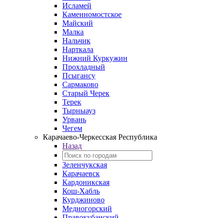
Исламей
Каменномостское
Майский
Малка
Нальчик
Нарткала
Нижний Куркужин
Прохладный
Псыгансу
Сармаково
Старый Черек
Терек
Тырныауз
Урвань
Чегем
Карачаево-Черкесская Республика
Назад
Зеленчукская
Карачаевск
Кардоникская
Кош-Хабль
Курджиново
Медногорский
Правокубанский