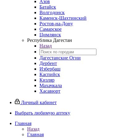
Азов
Батайск
Волгодонск
Каменск-Шахтинский
Ростов-на-Дону
Самарское
Цимлянск
Республика Дагестан
Назад
Дагестанские Огни
Дербент
Избербаш
Каспийск
Кизляр
Махачкала
Хасавюрт
Личный кабинет
Выбрать любимую аптеку
Главная
Назад
Главная