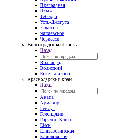
Преградная
Псыж
Теберда
Усть-Джегута
Учкекен
Чапаевское
Черкесск
Волгоградская область
Назад
Волгоград
Волжский
Котельниково
Краснодарский край
Назад
Анапа
Армавир
Бейсуг
Геленджик
Горячий Ключ
Ейск
Елизаветинская
Канеловская