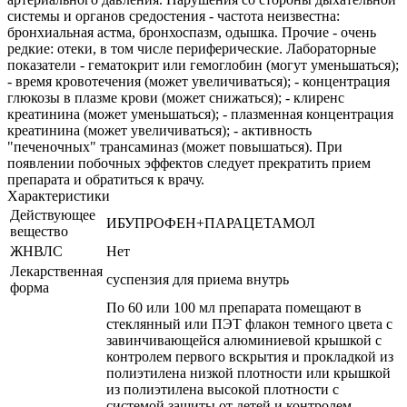
системы и органов средостения - частота неизвестна:
бронхиальная астма, бронхоспазм, одышка. Прочие - очень
редкие: отеки, в том числе периферические. Лабораторные
показатели - гематокрит или гемоглобин (могут уменьшаться);
- время кровотечения (может увеличиваться); - концентрация
глюкозы в плазме крови (может снижаться); - клиренс
креатинина (может уменьшаться); - плазменная концентрация
креатинина (может увеличиваться); - активность
"печеночных" трансаминаз (может повышаться). При
появлении побочных эффектов следует прекратить прием
препарата и обратиться к врачу.
Характеристики
Действующее
ИБУПРОФЕН+ПАРАЦЕТАМОЛ
вещество
ЖНВЛС
Нет
Лекарственная
суспензия для приема внутрь
форма
По 60 или 100 мл препарата помещают в
стеклянный или ПЭТ флакон темного цвета с
завинчивающейся алюминиевой крышкой с
контролем первого вскрытия и прокладкой из
полиэтилена низкой плотности или крышкой
из полиэтилена высокой плотности с
системой защиты от детей и контролем