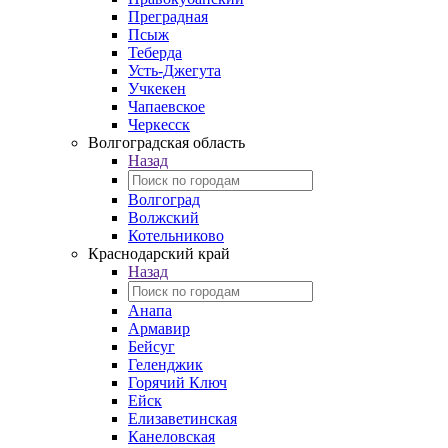
Преградная
Псыж
Теберда
Усть-Джегута
Учкекен
Чапаевское
Черкесск
Волгоградская область
Назад
Волгоград
Волжский
Котельниково
Краснодарский край
Назад
Анапа
Армавир
Бейсуг
Геленджик
Горячий Ключ
Ейск
Елизаветинская
Канеловская