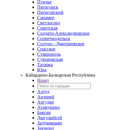
Птичье
Пятигорск
Пятигорский
Санамер
Светлоград
Советская
Солдато-Александровское
Солнечнодольск
Солуно - Дмитриевское
Спасское
Ставрополь
Суворовская
Татарка
Юца
Кабардино‑Балкарская Республика
Назад
Алтуд
Анзорей
Аргудан
Атажукино
Баксан
Дыгулыбгей
Залукокоаже
Заюково