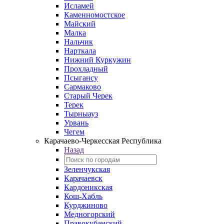
Исламей
Каменномостское
Майский
Малка
Нальчик
Нарткала
Нижний Куркужин
Прохладный
Псыгансу
Сармаково
Старый Черек
Терек
Тырныауз
Урвань
Чегем
Карачаево-Черкесская Республика
Назад
Зеленчукская
Карачаевск
Кардоникская
Кош-Хабль
Курджиново
Медногорский
Правокубанский