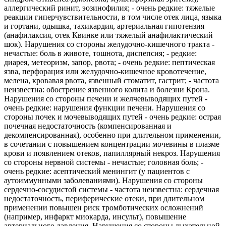
аллергический ринит, эозинофилия; - очень редкие: тяжелые
реакции гиперчувствительности, в том числе отек лица, языка
и гортани, одышка, тахикардия, артериальная гипотензия
(анафилаксия, отек Квинке или тяжелый анафилактический
шок). Нарушения со стороны желудочно-кишечного тракта -
нечастые: боль в животе, тошнота, диспепсия; - редкие:
диарея, метеоризм, запор, рвота; - очень редкие: пептическая
язва, перфорация или желудочно-кишечное кровотечение,
мелена, кровавая рвота, язвенный стоматит, гастрит; - частота
неизвестна: обострение язвенного колита и болезни Крона.
Нарушения со стороны печени и желчевыводящих путей -
очень редкие: нарушения функции печени. Нарушения со
стороны почек и мочевыводящих путей - очень редкие: острая
почечная недостаточность (компенсированная и
декомпенсированная), особенно при длительном применении,
в сочетании с повышением концентрации мочевины в плазме
крови и появлением отеков, папиллярный некроз. Нарушения
со стороны нервной системы - нечастые; головная боль; -
очень редкие: асептический менингит (у пациентов с
аутоиммунными заболеваниями). Нарушения со стороны
сердечно-сосудистой системы - частота неизвестна: сердечная
недостаточность, периферические отеки, при длительном
применении повышен риск тромботических осложнений
(например, инфаркт миокарда, инсульт), повышение
артериального давления. Нарушения со стороны дыхательной