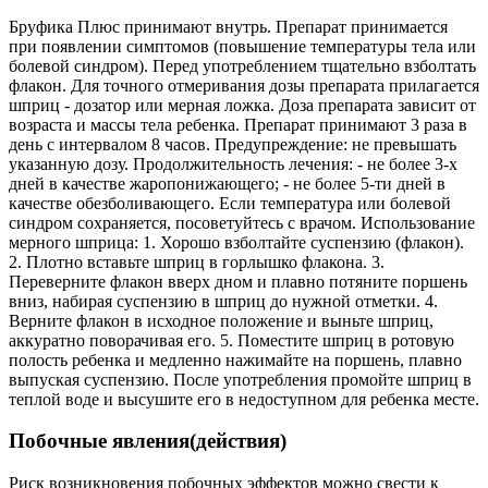
Бруфика Плюс принимают внутрь. Препарат принимается
при появлении симптомов (повышение температуры тела или
болевой синдром). Перед употреблением тщательно взболтать
флакон. Для точного отмеривания дозы препарата прилагается
шприц - дозатор или мерная ложка. Доза препарата зависит от
возраста и массы тела ребенка. Препарат принимают 3 раза в
день с интервалом 8 часов. Предупреждение: не превышать
указанную дозу. Продолжительность лечения: - не более 3-х
дней в качестве жаропонижающего; - не более 5-ти дней в
качестве обезболивающего. Если температура или болевой
синдром сохраняется, посоветуйтесь с врачом. Использование
мерного шприца: 1. Хорошо взболтайте суспензию (флакон).
2. Плотно вставьте шприц в горлышко флакона. 3.
Переверните флакон вверх дном и плавно потяните поршень
вниз, набирая суспензию в шприц до нужной отметки. 4.
Верните флакон в исходное положение и выньте шприц,
аккуратно поворачивая его. 5. Поместите шприц в ротовую
полость ребенка и медленно нажимайте на поршень, плавно
выпуская суспензию. После употребления промойте шприц в
теплой воде и высушите его в недоступном для ребенка месте.
Побочные явления(действия)
Риск возникновения побочных эффектов можно свести к