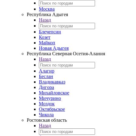
Москва
Республика Адыгея
Назад
Блечепсин
Козет
Майкоп
Новая Адыгея
Республика Северная Осетия-Алания
Назад
Алагир
Беслан
Владикавказ
Дигора
Михайловское
Мичурино
Моздок
Октябрьское
Чикола
Ростовская область
Назад