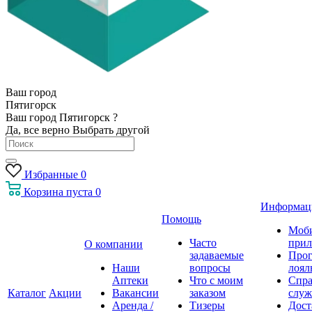
Ваш город
Пятигорск
Ваш город Пятигорск ?
Да, все верно
Выбрать другой
Избранные
0
Корзина
пуста
0
Информац
Помощь
Моб
Часто
прил
О компании
задаваемые
Про
Наши
вопросы
лоял
Аптеки
Что с моим
Спра
Каталог
Акции
Вакансии
заказом
служ
Аренда /
Тизеры
Дост