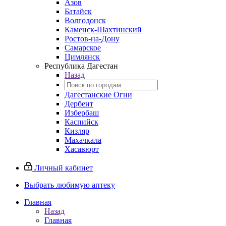
Азов
Батайск
Волгодонск
Каменск-Шахтинский
Ростов-на-Дону
Самарское
Цимлянск
Республика Дагестан
Назад
Дагестанские Огни
Дербент
Избербаш
Каспийск
Кизляр
Махачкала
Хасавюрт
Личный кабинет
Выбрать любимую аптеку
Главная
Назад
Главная