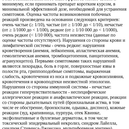
минимуму, если принимать препарат коротким курсом, в
минимальной эффективной дозе, необходимой для устранения
симптомов. Оценка частоты возникновения побочных
реакций произведена на основании следующих критериев:
очень частые (≥ 1/10), частые (от ≥ 1/100 до < 1/10), нечастые
(от ≥ 1/1000 до < 1/100), редкие (от ≥ 1/10 000 до < 1/1000),
очень редкие (< 1/10 000), частота неизвестна (данные по
оценке частоты отсутствуют). Нарушения со стороны крови и
лимфатической системы - очень редкие: нарушения
кроветворения (анемия, лейкопения, апластическая анемия,
гемолитическая анемия, тромбоцитопения, панцитопения,
агранулоцитоз). Первыми симптомами таких нарушений
являются лихорадка, боль в горле, поверхностные язвы в
полости рта, гриппоподобные симптомы, выраженная
слабость, кровотечения из носа и подкожные кровоизлияния,
кровотечения и кровоподтеки неизвестной этиологии.
Нарушения со стороны иммунной системы - нечастые:
реакции гиперчувствительности - неспецифические
аллергические реакции и анафилактические реакции, реакции
со стороны дыхательных путей (бронхиальная астма, в том
числе ее обострение, бронхоспазм, одышка, диспноэ), кожные
реакции (зуд, крапивница, пурпура, отек Квинке,
эксфолиативные и буллезные дерматозы, в том числе
токсический эпидермальный некролиз, синдром Лайелла,
синдром Стивенса-Джонсона, мультиформная эритема),