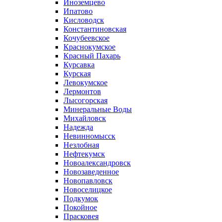
Иноземцево
Ипатово
Кисловодск
Константиновская
Кочубеевское
Краснокумское
Красный Пахарь
Курсавка
Курская
Левокумское
Лермонтов
Лысогорская
Минеральные Воды
Михайловск
Надежда
Невинномысск
Незлобная
Нефтекумск
Новоалександровск
Новозаведенное
Новопавловск
Новоселицкое
Подкумок
Покойное
Прасковея