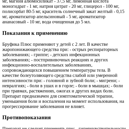
мг, магния алюмосиликат - 37,5 мг, лимонная кислота
моногидрат - 1 мг, натрия цитрат - 20 мг, глицерол - 100 мг,
полисорбат 80-5 мг, краситель солнечный закат желтый - 0,15
мг, ароматизатор апельсиновый - 5 мг, ароматизатор
ананасовый - 10 мг, вода очищенная до 5 мл.
Показания к применению
Бруфика Плюс применяют у детей с 2 лет. В качестве
жаропонижающего средства при: - острых респираторных
заболеваниях; - гриппе; - детских инфекционных
заболеваниях; - постпрививочных реакциях и других
инфекционно-воспалительных заболеваниях,
сопровождающихся повышением температуры тела. В
качестве болеутоляющего средства слабой или умеренной
интенсивности при: - головной и зубной боли; - мигрени; -
невралгиях; - боли в ушах и в горле; - боли в мышцах; - боли
при травмах, растяжениях, ожогах и других видах боли.
Препарат предназначен для симптоматической терапии,
уменьшения боли и воспаления на момент использования, на
прогрессирование заболевания не влияет.
Противопоказания
Препарат не следует применять при: - гиперчувствительности