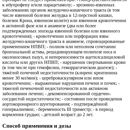
к ибупрофену и/или парацетамолу; - эрозивно-язвенных
заболеваниях органов желудочно-кишечного тракта (в том
числе язвенной болезни желудка и 12-перстной кишки,
болезни Крона, язвенном колите) или язвенном кровотечении
в активной фазе или в анамнезе (два или более
подтвержденных эпизода язвенной болезни или язвенного
кровотечения); - кровотечении или перфорации язвы
желудочно-кишечного тракта в анамнезе, спровоцированные
применением НПВП; - полном или неполном сочетании
бронхиальной астмы, рецидивирующем полипозе носа и
околоносовых пазух, и непереносимости ацетилсалициловой
кислоты или других НПВП; - нарушении свертывании крови
(в том числе при гемофилии, геморрагическом диатезе); -
тяжёлой почечной недостаточности (клиренс креатинина
менее 30 мл/мин); - цереброваскулярном или ином
кровотечении; - выраженные нарушения печени и почек; -
тяжелой печеночной недостаточности или активном
заболевании печени; - декомпенсированной сердечно-
сосудистой недостаточности; - состоянии после проведения
аортокоронарного шунтирования; - подтверждённой
гиперкалиемии; - беременность III триместр; - в период
кормления грудью; - детский возраст до 2 лет.
Способ применения и дозы