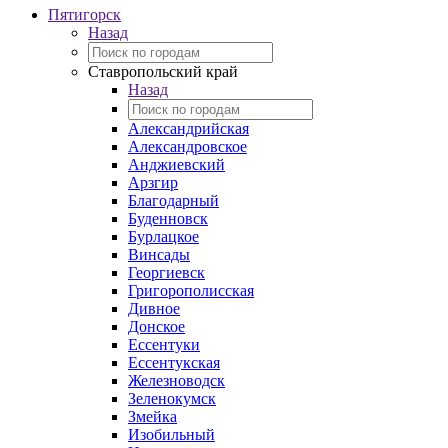
Пятигорск
Назад
Ставропольский край
Назад
Александрийская
Александровское
Анджиевский
Арзгир
Благодарный
Буденновск
Бурлацкое
Винсады
Георгиевск
Григорополисская
Дивное
Донское
Ессентуки
Ессентукская
Железноводск
Зеленокумск
Змейка
Изобильный