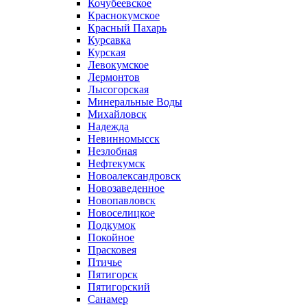
Кочубеевское
Краснокумское
Красный Пахарь
Курсавка
Курская
Левокумское
Лермонтов
Лысогорская
Минеральные Воды
Михайловск
Надежда
Невинномысск
Незлобная
Нефтекумск
Новоалександровск
Новозаведенное
Новопавловск
Новоселицкое
Подкумок
Покойное
Прасковея
Птичье
Пятигорск
Пятигорский
Санамер