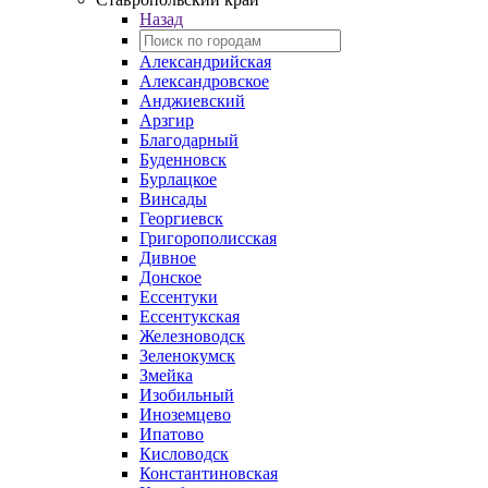
Назад
Александрийская
Александровское
Анджиевский
Арзгир
Благодарный
Буденновск
Бурлацкое
Винсады
Георгиевск
Григорополисская
Дивное
Донское
Ессентуки
Ессентукская
Железноводск
Зеленокумск
Змейка
Изобильный
Иноземцево
Ипатово
Кисловодск
Константиновская