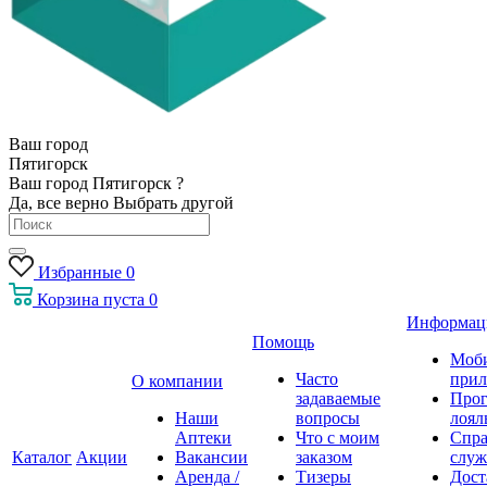
Ваш город
Пятигорск
Ваш город Пятигорск ?
Да, все верно
Выбрать другой
Избранные
0
Корзина
пуста
0
Информац
Помощь
Моб
Часто
прил
О компании
задаваемые
Про
Наши
вопросы
лоял
Аптеки
Что с моим
Спра
Каталог
Акции
Вакансии
заказом
служ
Аренда /
Тизеры
Дост