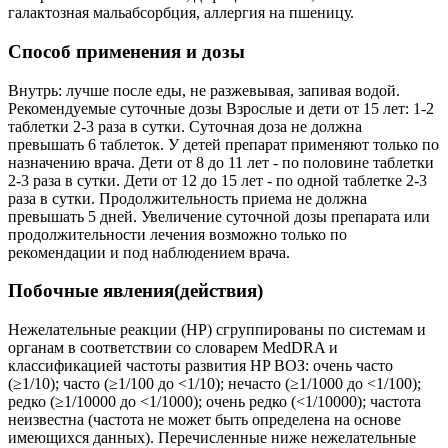
галактозная мальабсорбция, аллергия на пшеницу.
Способ применения и дозы
Внутрь: лучше после еды, не разжевывая, запивая водой.
Рекомендуемые суточные дозы Взрослые и дети от 15 лет: 1-2
таблетки 2-3 раза в сутки. Суточная доза не должна
превышать 6 таблеток. У детей препарат применяют только по
назначению врача. Дети от 8 до 11 лет - по половине таблетки
2-3 раза в сутки. Дети от 12 до 15 лет - по одной таблетке 2-3
раза в сутки. Продолжительность приема не должна
превышать 5 дней. Увеличение суточной дозы препарата или
продолжительности лечения возможно только по
рекомендации и под наблюдением врача.
Побочные явления(действия)
Нежелательные реакции (HP) сгруппированы по системам и
органам в соответствии со словарем MedDRA и
классификацией частоты развития HP ВОЗ: очень часто
(≥1/10); часто (≥1/100 до <1/10); нечасто (≥1/1000 до <1/100);
редко (≥1/10000 до <1/1000); очень редко (<1/10000); частота
неизвестна (частота не может быть определена на основе
имеющихся данных). Перечисленные ниже нежелательные