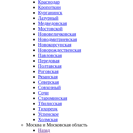
Краснодар
Кропоткин
Курганинск
Лазурный
Медведовская
Мостовской
Нововеличковская
Новодмитриевская
Новокорсунская
Новорождественская
Павловская
Передовая
Полтавская
Роговская
Рязанская
Северская
Совхозный
Сочи
Староминская
Тбилисская
Тихорецк
Успенское
Холмская
Москва и Московская область
Назад