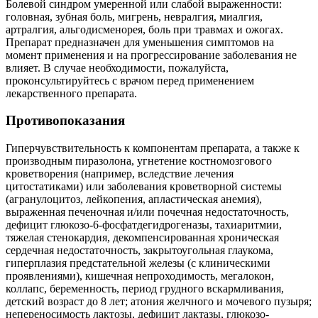
Болевой синдром умеренной или слабой выраженности:
головная, зубная боль, мигрень, невралгия, миалгия,
артралгия, альгодисменорея, боль при травмах и ожогах.
Препарат предназначен для уменьшения симптомов на
момент применения и на прогрессирование заболевания не
влияет. В случае необходимости, пожалуйста,
проконсультируйтесь с врачом перед применением
лекарственного препарата.
Противопоказания
Гиперчувствительность к компонентам препарата, а также к
производным пиразолона, угнетение костномозгового
кроветворения (например, вследствие лечения
цитостатиками) или заболевания кроветворной системы
(агранулоцитоз, лейкопения, апластическая анемия),
выраженная печеночная и/или почечная недостаточность,
дефицит глюкозо-6-фосфатдегидрогеназы, тахиаритмии,
тяжелая стенокардия, декомпенсированная хроническая
сердечная недостаточность, закрытоугольная глаукома,
гиперплазия предстательной железы (с клиническими
проявлениями), кишечная непроходимость, мегалокон,
коллапс, беременность, период грудного вскармливания,
детский возраст до 8 лет; атония желчного и мочевого пузыря;
непереносимость лактозы, дефицит лактазы, глюкозо-