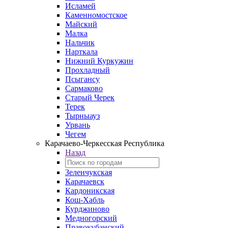
Исламей
Каменномостское
Майский
Малка
Нальчик
Нарткала
Нижний Куркужин
Прохладный
Псыгансу
Сармаково
Старый Черек
Терек
Тырныауз
Урвань
Чегем
Карачаево-Черкесская Республика
Назад
Зеленчукская
Карачаевск
Кардоникская
Кош-Хабль
Курджиново
Медногорский
Правокубанский