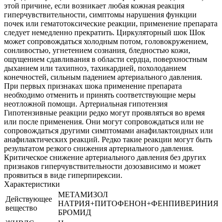
этой причине, если возникает любая кожная реакция
гиперчувствительности, симптомы нарушения функции
почек или гематотоксические реакции, применение препарата
следует немедленно прекратить. Циркуляторный шок Шок
может сопровождаться холодным потом, головокружением,
сонливостью, угнетением сознания, бледностью кожи,
ощущением сдавливания в области сердца, поверхностным
дыханием или тахипноэ, тахикардией, похолоданием
конечностей, сильным падением артериального давления.
При первых признаках шока применение препарата
необходимо отменить и принять соответствующие меры
неотложной помощи. Артериальная гипотензия
Гипотензивные реакции редко могут проявляться во время
или после применения. Они могут сопровождаться или не
сопровождаться другими симптомами анафилактоидных или
анафилактических реакций. Редко такие реакции могут быть
результатом резкого снижения артериального давления.
Критическое снижение артериального давления без других
признаков гиперчувствительности дозозависимо и может
проявиться в виде гиперпирексии.
Характеристики
МЕТАМИЗОЛ
Действующее
НАТРИЯ+ПИТОФЕНОН+ФЕНПИВЕРИНИЯ
вещество
БРОМИД