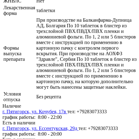
ЖНВЛС
Нет
Лекарственная
таблетки
форма
При производстве на Балканфарма-Дупница
АД, Болгария По 10 таблеток в блистер из
трехслойной ПВХ/ПВДХ/ПВХ пленки и
алюминиевой фольги. По 1, 2 или 5 блистеров
вместе с инструкцией по применению в
Формы
картонную пачку с контролем первого
выпуска
вскрытия. При производстве на АОХФЗ
препарата
"Здравле", Сербия По 10 таблеток в блистер из
трехслойной ПВХ/ПВДХ/ПВХ пленки и
алюминиевой фольги. По 1, 2 или 5 блистеров
вместе с инструкцией по применению в
картонную пачку, на которую дополнительно
могут быть нанесены защитные наклейки.
Условия
Без рецепта
отпуска
Наличие
г. Пятигорск, ул. Кочубея, 17в
тел: +79283073333
график работы: 8:00 - 22:00
Есть в наличии
г. Пятигорск, ул. Ессентукская, 29д
тел: +79283073333
график работы: 8:00 - 20:00