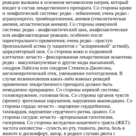
реакции вызваны в основном метамизолом натрия, который
входит в состав лекарственного препарата. Со стороны крови
и лимфатической системы: редко - лейкопения; очень редко -
агранулоцитоз, тромбоцитопения, анемия (гемолитическая
анемия, апластическая анемия). Со стороны иммунной
системы: редко - анафилактический шок, анафилактические
или анафилактоидные реакции, особенно после
парентерального применения; очень редко - приступ
бронхиальной астмы (у пациентов с "аспириновой" астмой),
циркуляторный шок. Со стороны кожи и подкожной
клетчатки: нечасто - фиксированная лекарственная экзантема;
редко - макулопапулезные и другие виды высыпаний,
синдром Лайелла или синдром Стивенса-Джонсона,
ангионевротический отек, уменьшение потоотделения. В
случае возникновения каких-либо кожных реакций
применение лекарственного препарата должно быть
немедленно прекращено. Со стороны нервной системы:
головокружение, головная боль. Со стороны органов чувств
(зрение): зрительные нарушения, нарушения аккомодации. Со
стороны сердца: нечасто - ощущение сердцебиения,
тахикардия, нарушение сердечного ритма, цианоз. Со
стороны сосудов: нечасто - артериальная гипотензия,
гиперемия. Со стороны желудочно-кишечного тракта (ЖКТ):
частота неизвестна - сухость во рту, тошнота, рвота, боль в
животе и дискомфорт, запор, в редких случаях рвота с