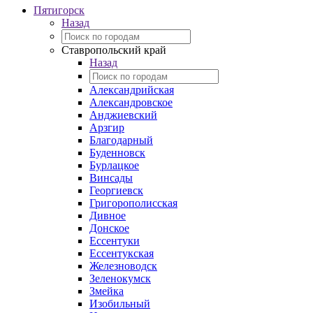
Пятигорск
Назад
Ставропольский край
Назад
Александрийская
Александровское
Анджиевский
Арзгир
Благодарный
Буденновск
Бурлацкое
Винсады
Георгиевск
Григорополисская
Дивное
Донское
Ессентуки
Ессентукская
Железноводск
Зеленокумск
Змейка
Изобильный