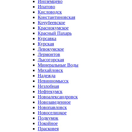
Иноземцево
Ипатово
Кисловодск
Константиновская
Кочубеевское
Краснокумское
Красный Пахарь
Курсавка
Курская
Левокумское
Лермонтов
Лысогорская
Минеральные Воды
Михайловск
Надежда
Невинномысск
Незлобная
Нефтекумск
Новоалександровск
Новозаведенное
Новопавловск
Новоселицкое
Подкумок
Покойное
Прасковея