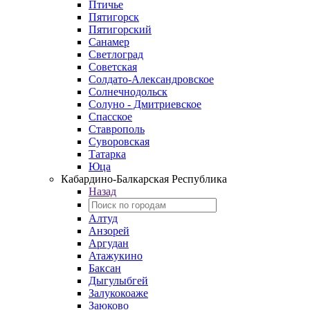
Птичье
Пятигорск
Пятигорский
Санамер
Светлоград
Советская
Солдато-Александровское
Солнечнодольск
Солуно - Дмитриевское
Спасское
Ставрополь
Суворовская
Татарка
Юца
Кабардино‑Балкарская Республика
Назад
Алтуд
Анзорей
Аргудан
Атажукино
Баксан
Дыгулыбгей
Залукокоаже
Заюково