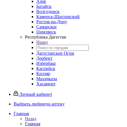
Азов
Батайск
Волгодонск
Каменск-Шахтинский
Ростов-на-Дону
Самарское
Цимлянск
Республика Дагестан
Назад
Дагестанские Огни
Дербент
Избербаш
Каспийск
Кизляр
Махачкала
Хасавюрт
Личный кабинет
Выбрать любимую аптеку
Главная
Назад
Главная