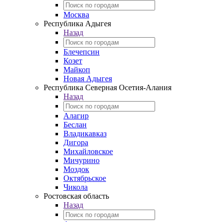
Москва
Республика Адыгея
Назад
Блечепсин
Козет
Майкоп
Новая Адыгея
Республика Северная Осетия-Алания
Назад
Алагир
Беслан
Владикавказ
Дигора
Михайловское
Мичурино
Моздок
Октябрьское
Чикола
Ростовская область
Назад