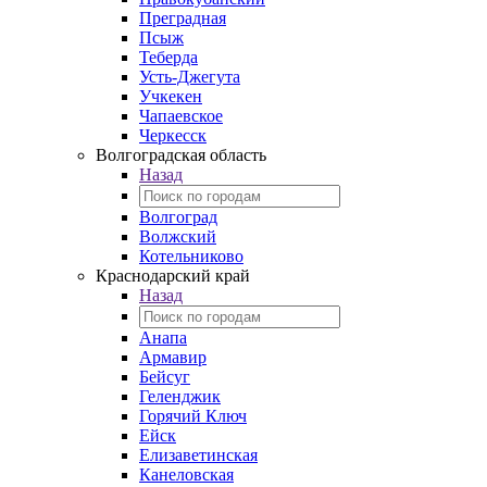
Преградная
Псыж
Теберда
Усть-Джегута
Учкекен
Чапаевское
Черкесск
Волгоградская область
Назад
Волгоград
Волжский
Котельниково
Краснодарский край
Назад
Анапа
Армавир
Бейсуг
Геленджик
Горячий Ключ
Ейск
Елизаветинская
Канеловская