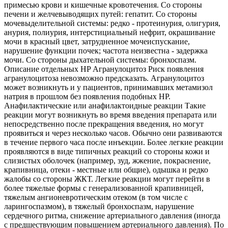
примесью крови и кишечные кровотечения. Со стороны
печени и желчевыводящих путей: гепатит. Со стороны
мочевыделительной системы: редко - протеинурия, олигурия,
анурия, полиурия, интерстициальный нефрит, окрашивание
мочи в красный цвет, затрудненное мочеиспускание,
нарушение функции почек; частота неизвестна - задержка
мочи. Со стороны дыхательной системы: бронхоспазм.
Описание отдельных HP Агранулоцитоз Риск появления
агранулоцитоза невозможно предсказать. Агранулоцитоз
может возникнуть и у пациентов, принимавших метамизол
натрия в прошлом без появления подобных HP.
Анафилактические или анафилактоидные реакции Такие
реакции могут возникнуть во время введения препарата или
непосредственно после прекращения введения, но могут
проявиться и через несколько часов. Обычно они развиваются
в течение первого часа после инъекции. Более легкие реакции
проявляются в виде типичных реакций со стороны кожи и
слизистых оболочек (например, зуд, жжение, покраснение,
крапивница, отеки - местные или общие), одышка и редко
жалобы со стороны ЖКТ. Легкие реакции могут перейти в
более тяжелые формы с генерализованной крапивницей,
тяжелым ангионевротическим отеком (в том числе с
ларингоспазмом), в тяжелый бронхоспазм, нарушение
сердечного ритма, снижение артериального давления (иногда
с предшествующим повышением артериального давления). По