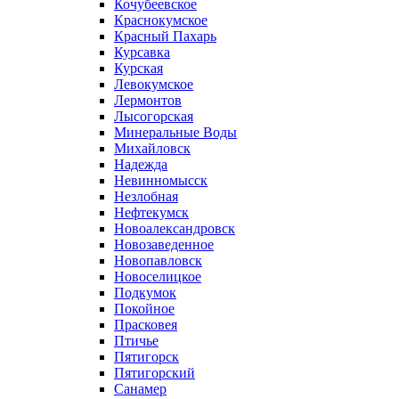
Кочубеевское
Краснокумское
Красный Пахарь
Курсавка
Курская
Левокумское
Лермонтов
Лысогорская
Минеральные Воды
Михайловск
Надежда
Невинномысск
Незлобная
Нефтекумск
Новоалександровск
Новозаведенное
Новопавловск
Новоселицкое
Подкумок
Покойное
Прасковея
Птичье
Пятигорск
Пятигорский
Санамер