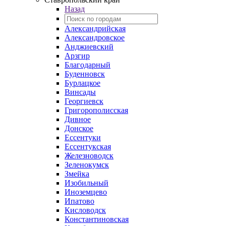
Назад
Александрийская
Александровское
Анджиевский
Арзгир
Благодарный
Буденновск
Бурлацкое
Винсады
Георгиевск
Григорополисская
Дивное
Донское
Ессентуки
Ессентукская
Железноводск
Зеленокумск
Змейка
Изобильный
Иноземцево
Ипатово
Кисловодск
Константиновская