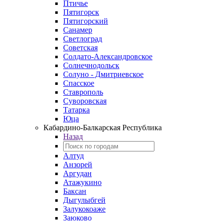
Птичье
Пятигорск
Пятигорский
Санамер
Светлоград
Советская
Солдато-Александровское
Солнечнодольск
Солуно - Дмитриевское
Спасское
Ставрополь
Суворовская
Татарка
Юца
Кабардино‑Балкарская Республика
Назад
Алтуд
Анзорей
Аргудан
Атажукино
Баксан
Дыгулыбгей
Залукокоаже
Заюково