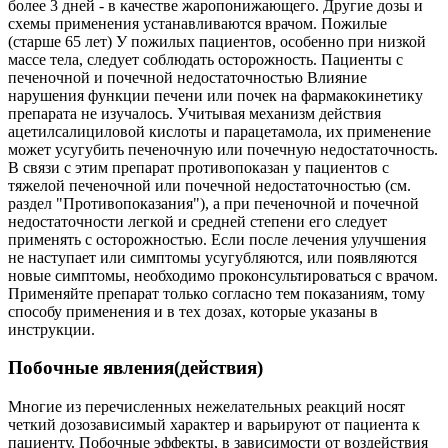
более 3 дней - в качестве жаропонижающего. Другие дозы и
схемы применения устанавливаются врачом. Пожилые
(старше 65 лет) У пожилых пациентов, особенно при низкой
массе тела, следует соблюдать осторожность. Пациенты с
печеночной и почечной недостаточностью Влияние
нарушения функции печени или почек на фармакокинетику
препарата не изучалось. Учитывая механизм действия
ацетилсалициловой кислоты и парацетамола, их применение
может усугубить печеночную или почечную недостаточность.
В связи с этим препарат противопоказан у пациентов с
тяжелой печеночной или почечной недостаточностью (см.
раздел "Противопоказания"), а при печеночной и почечной
недостаточности легкой и средней степени его следует
применять с осторожностью. Если после лечения улучшения
не наступает или симптомы усугубляются, или появляются
новые симптомы, необходимо проконсультироваться с врачом.
Применяйте препарат только согласно тем показаниям, тому
способу применения и в тех дозах, которые указаны в
инструкции.
Побочные явления(действия)
Многие из перечисленных нежелательных реакций носят
четкий дозозависимый характер и варьируют от пациента к
пациенту. Побочные эффекты, в зависимости от воздействия