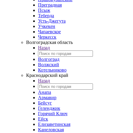
Преградная
Псыж
Теберда
Усть-Джегута
Учкекен
Чапаевское
Черкесск
Волгоградская область
Назад
Волгоград
Волжский
Котельниково
Краснодарский край
Назад
Анапа
Армавир
Бейсуг
Геленджик
Горячий Ключ
Ейск
Елизаветинская
Канеловская