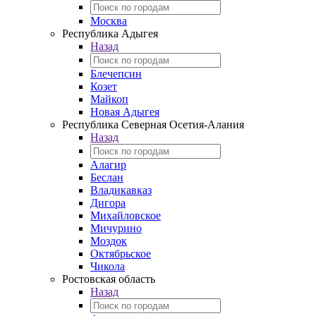
Москва
Республика Адыгея
Назад
Блечепсин
Козет
Майкоп
Новая Адыгея
Республика Северная Осетия-Алания
Назад
Алагир
Беслан
Владикавказ
Дигора
Михайловское
Мичурино
Моздок
Октябрьское
Чикола
Ростовская область
Назад