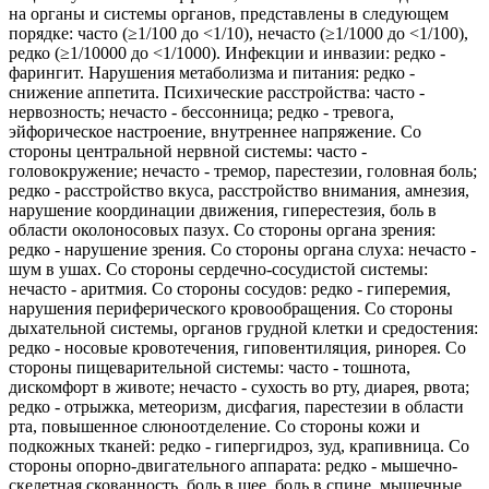
на органы и системы органов, представлены в следующем
порядке: часто (≥1/100 до <1/10), нечасто (≥1/1000 до <1/100),
редко (≥1/10000 до <1/1000). Инфекции и инвазии: редко -
фарингит. Нарушения метаболизма и питания: редко -
снижение аппетита. Психические расстройства: часто -
нервозность; нечасто - бессонница; редко - тревога,
эйфорическое настроение, внутреннее напряжение. Со
стороны центральной нервной системы: часто -
головокружение; нечасто - тремор, парестезии, головная боль;
редко - расстройство вкуса, расстройство внимания, амнезия,
нарушение координации движения, гиперестезия, боль в
области околоносовых пазух. Со стороны органа зрения:
редко - нарушение зрения. Со стороны органа слуха: нечасто -
шум в ушах. Со стороны сердечно-сосудистой системы:
нечасто - аритмия. Со стороны сосудов: редко - гиперемия,
нарушения периферического кровообращения. Со стороны
дыхательной системы, органов грудной клетки и средостения:
редко - носовые кровотечения, гиповентиляция, ринорея. Со
стороны пищеварительной системы: часто - тошнота,
дискомфорт в животе; нечасто - сухость во рту, диарея, рвота;
редко - отрыжка, метеоризм, дисфагия, парестезии в области
рта, повышенное слюноотделение. Со стороны кожи и
подкожных тканей: редко - гипергидроз, зуд, крапивница. Со
стороны опорно-двигательного аппарата: редко - мышечно-
скелетная скованность, боль в шее, боль в спине, мышечные