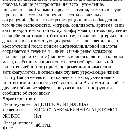
спазмы. Общие расстройства: нечасто - утомление,
повышенная возбудимость; редко - астения, тяжесть в груди.
Прочие: нечасто - увеличение частоты сердечных
сокращений. Данные пострегистрационного наблюдения, в
том числе беспокойство, мигрень, сонливость, эритема, сыпь,
ангионевротический отек, мультиформная эритема, ощущение
сердцебиения, одышка, бронхоспазм, снижение артериального
давления в соответствующих разделах. Повышение риска
кровотечений после приема ацетилсалициловой кислоты
сохраняется в течение 4-8 дней. Очень редко возможно
сильное кровотечение (например, кровоизлияние в головной
мозг), особенно у пациентов с нелеченой артериальной
гипертензией и (или) при одновременном применении
антикоагулянтов, в отдельных случаях угрожающее жизни.
Если у Вас отмечаются побочные эффекты, указанные в
инструкции или они усугубляются, или Вы заметили любые
другие побочные эффекты не указанные в инструкции,
сообщите об этом врачу.
Характеристики
Действующее
АЦЕТИЛСАЛИЦИЛОВАЯ
вещество
КИСЛОТА+КОФЕИН+ПАРАЦЕТАМОЛ
ЖНВЛС
Нет
Лекарственная
таблетки
форма