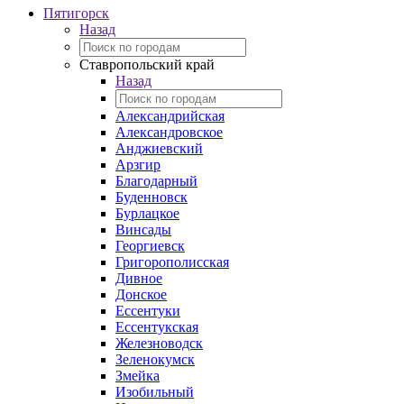
Пятигорск
Назад
Ставропольский край
Назад
Александрийская
Александровское
Анджиевский
Арзгир
Благодарный
Буденновск
Бурлацкое
Винсады
Георгиевск
Григорополисская
Дивное
Донское
Ессентуки
Ессентукская
Железноводск
Зеленокумск
Змейка
Изобильный