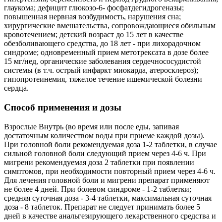
глаукома; дефицит глюкозо-6- фосфатдегидрогеназы;
повышенная нервная возбудимость, нарушения сна;
хирургические вмешательства, сопровождающиеся обильным
кровотечением; детский возраст до 15 лет в качестве
обезболивающего средства, до 18 лет - при лихорадочном
синдроме; одновременный прием метотрексата в дозе более
15 мг/нед, органические заболевания сердечнососудистой
системы (в т.ч. острый инфаркт миокарда, атеросклероз);
гипопротеинемия, тяжелое течение ишемической болезни
сердца.
Способ применения и дозы
Взрослые Внутрь (во время или после еды, запивая
достаточным количеством воды при приеме каждой дозы).
При головной боли рекомендуемая доза 1-2 таблетки, в случае
сильной головной боли следующий прием через 4-6 ч. При
мигрени рекомендуемая доза 2 таблетки при появлении
симптомов, при необходимости повторный прием через 4-6 ч.
Для лечения головной боли и мигрени препарат применяют
не более 4 дней. При болевом синдроме - 1-2 таблетки;
средняя суточная доза - 3-4 таблетки, максимальная суточная
доза - 8 таблеток. Препарат не следует принимать более 5
дней в качестве анальгезирующего лекарственного средства и