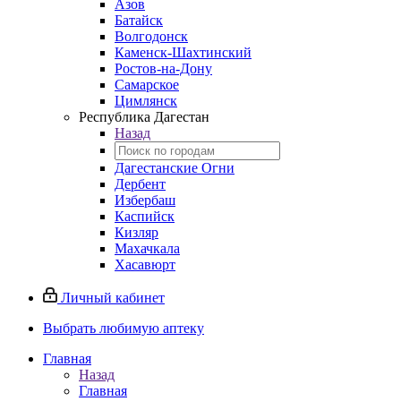
Азов
Батайск
Волгодонск
Каменск-Шахтинский
Ростов-на-Дону
Самарское
Цимлянск
Республика Дагестан
Назад
Дагестанские Огни
Дербент
Избербаш
Каспийск
Кизляр
Махачкала
Хасавюрт
Личный кабинет
Выбрать любимую аптеку
Главная
Назад
Главная