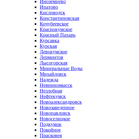
Иноземцево
Ипатово
Кисловодск
Константиновская
Кочубеевское
Краснокумское
Красный Пахарь
Курсавка
Курская
Левокумское
Лермонтов
Лысогорская
Минеральные Воды
Михайловск
Надежда
Невинномысск
Незлобная
Нефтекумск
Новоалександровск
Новозаведенное
Новопавловск
Новоселицкое
Подкумок
Покойное
Прасковея