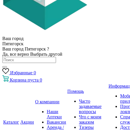
Ваш город
Пятигорск
Ваш город Пятигорск ?
Да, все верно
Выбрать другой
Избранные
0
Корзина
пуста
0
Информац
Помощь
Моб
Часто
прил
О компании
задаваемые
Про
Наши
вопросы
лоял
Аптеки
Что с моим
Спра
Каталог
Акции
Вакансии
заказом
служ
Аренда /
Тизеры
Дост