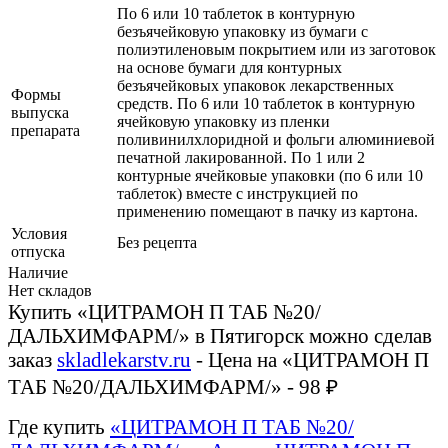
По 6 или 10 таблеток в контурную
безъячейковую упаковку из бумаги с
полиэтиленовым покрытием или из заготовок
на основе бумаги для контурных
безъячейковых упаковок лекарственных
Формы
средств. По 6 или 10 таблеток в контурную
выпуска
ячейковую упаковку из пленки
препарата
поливинилхлоридной и фольги алюминиевой
печатной лакированной. По 1 или 2
контурные ячейковые упаковки (по 6 или 10
таблеток) вместе с инструкцией по
применению помещают в пачку из картона.
Условия
Без рецепта
отпуска
Наличие
Нет складов
Купить «ЦИТРАМОН П ТАБ №20/
ДАЛЬХИМФАРМ/» в Пятигорск можно сделав
заказ
skladlekarstv.ru
- Цена на «ЦИТРАМОН П
ТАБ №20/ДАЛЬХИМФАРМ/» - 98 ₽
Где купить
«ЦИТРАМОН П ТАБ №20/