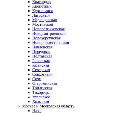
Краснодар
Кропоткин
Курганинск
Лазурный
Медведовская
Мостовской
Нововеличковская
Новодмитриевская
Новокорсунская
Новорождественская
Павловская
Передовая
Полтавская
Роговская
Рязанская
Северская
Совхозный
Сочи
Староминская
Тбилисская
Тихорецк
Успенское
Холмская
Москва и Московская область
Назад