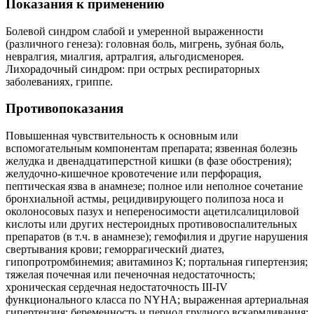
Показания к применению
Болевой синдром слабой и умеренной выраженности
(различного генеза): головная боль, мигрень, зубная боль,
невралгия, миалгия, артралгия, альгодисменорея.
Лихорадочный синдром: при острых респираторных
заболеваниях, гриппе.
Противопоказания
Повышенная чувствительность к основным или
вспомогательным компонентам препарата; язвенная болезнь
желудка и двенадцатиперстной кишки (в фазе обострения);
желудочно-кишечное кровотечение или перфорация,
пептическая язва в анамнезе; полное или неполное сочетание
бронхиальной астмы, рецидивирующего полипоза носа и
околоносовых пазух и непереносимости ацетилсалициловой
кислоты или других нестероидных противовоспалительных
препаратов (в т.ч. в анамнезе); гемофилия и другие нарушения
свертывания крови; геморрагический диатез,
гипопротромбинемия; авитаминоз К; портальная гипертензия;
тяжелая почечная или печеночная недостаточность;
хроническая сердечная недостаточность III-IV
функционального класса по NYHA; выраженная артериальная
гипертензия; беременность и период грудного вскармливания;