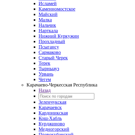
Исламей
Каменномостское
Майский
Малка
Нальчик
Нарткала
Нижний Куркужин
Прохладный
Псыгансу
Сармаково
Старый Черек
Терек
Тырныауз
Урвань
Чегем
Карачаево-Черкесская Республика
Назад
Зеленчукская
Карачаевск
Кардоникская
Кош-Хабль
Курджиново
Медногорский
Правокубанский