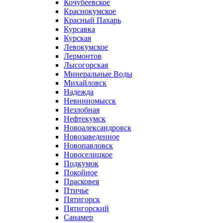
Кочубеевское
Краснокумское
Красный Пахарь
Курсавка
Курская
Левокумское
Лермонтов
Лысогорская
Минеральные Воды
Михайловск
Надежда
Невинномысск
Незлобная
Нефтекумск
Новоалександровск
Новозаведенное
Новопавловск
Новоселицкое
Подкумок
Покойное
Прасковея
Птичье
Пятигорск
Пятигорский
Санамер