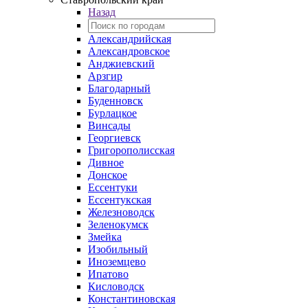
Назад
Александрийская
Александровское
Анджиевский
Арзгир
Благодарный
Буденновск
Бурлацкое
Винсады
Георгиевск
Григорополисская
Дивное
Донское
Ессентуки
Ессентукская
Железноводск
Зеленокумск
Змейка
Изобильный
Иноземцево
Ипатово
Кисловодск
Константиновская