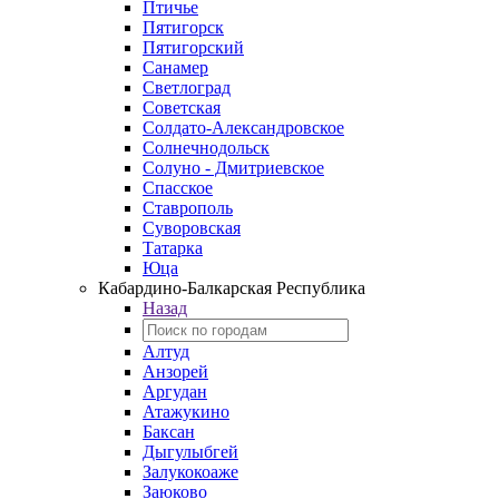
Птичье
Пятигорск
Пятигорский
Санамер
Светлоград
Советская
Солдато-Александровское
Солнечнодольск
Солуно - Дмитриевское
Спасское
Ставрополь
Суворовская
Татарка
Юца
Кабардино‑Балкарская Республика
Назад
Алтуд
Анзорей
Аргудан
Атажукино
Баксан
Дыгулыбгей
Залукокоаже
Заюково