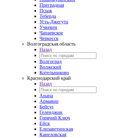
Преградная
Псыж
Теберда
Усть-Джегута
Учкекен
Чапаевское
Черкесск
Волгоградская область
Назад
Волгоград
Волжский
Котельниково
Краснодарский край
Назад
Анапа
Армавир
Бейсуг
Геленджик
Горячий Ключ
Ейск
Елизаветинская
Канеловская