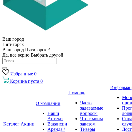
Ваш город
Пятигорск
Ваш город Пятигорск ?
Да, все верно
Выбрать другой
Избранные
0
Корзина
пуста
0
Информац
Помощь
Моб
Часто
прил
О компании
задаваемые
Про
Наши
вопросы
лоял
Аптеки
Что с моим
Спра
Каталог
Акции
Вакансии
заказом
служ
Аренда /
Тизеры
Дост