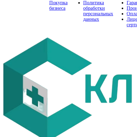
Покупка
Политика
Гара
бизнеса
обработки
Прои
персональных
Опла
данных
Лице
серт