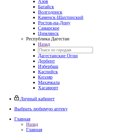
Азов
Батайск
Волгодонск
Каменск-Шахтинский
Ростов-на-Дону
Самарское
Цимлянск
Республика Дагестан
Назад
Дагестанские Огни
Дербент
Избербаш
Каспийск
Кизляр
Махачкала
Хасавюрт
Личный кабинет
Выбрать любимую аптеку
Главная
Назад
Главная