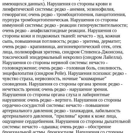
имеющихся данных). Нарушения со стороны крови и
лимфатической системы: редко - анемия, эозинофилия,
геморрагии; очень редко - тромбоцитопения, панцитопения,
пурпура тромбоцито­пеническая. Нарушения со стороны
иммунной системы: редко - реакции гиперчувствительности;
очень редко - анафилактоидные реакции. Нарушения со
стороны кожи и подкожных тканей: нечасто - зуд, кожная
сыпь, повышенная потливость; редко - эритема, дерматит;
очень редко - крапивница, ангионевротический отек, отек
лица, полиморфная эритема, синдром Стивенса-Джонсона,
токсический эпидермальный некролиз (синдром Лайелла).
Нарушения со стороны нервной системы: нечасто -
головокружение; очень редко - головная боль, сонливость,
энцефалопатия (синдром Рейе). Нарушения психики: редко -
чувство страха, нервозность, ночные "кошмарные"
сновидения. Нарушения со стороны органа зрения: редко -
нечеткость зрения; очень редко - нарушение зрения.
Нарушения со стороны органа слуха и лабиринтные
нарушения: очень редко - вертиго. Нарушения со стороны
сердечно-сосудистой системы: нечасто - повышение
артериального давления; редко - тахикардия, лабильность
артериального давления, "приливы" крови к коже лица,
ощущение сердцебиения. Нарушения со стороны дыхательной
системы: нечасто - одышка; очень редко - обострение
бронхиальной астмы, бронхоспазм. Нарушения со стороны