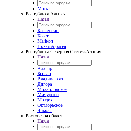
Москва
Республика Адыгея
Назад
Блечепсин
Козет
Майкоп
Новая Адыгея
Республика Северная Осетия-Алания
Назад
Алагир
Беслан
Владикавказ
Дигора
Михайловское
Мичурино
Моздок
Октябрьское
Чикола
Ростовская область
Назад