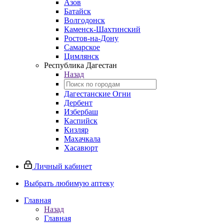
Азов
Батайск
Волгодонск
Каменск-Шахтинский
Ростов-на-Дону
Самарское
Цимлянск
Республика Дагестан
Назад
Дагестанские Огни
Дербент
Избербаш
Каспийск
Кизляр
Махачкала
Хасавюрт
Личный кабинет
Выбрать любимую аптеку
Главная
Назад
Главная