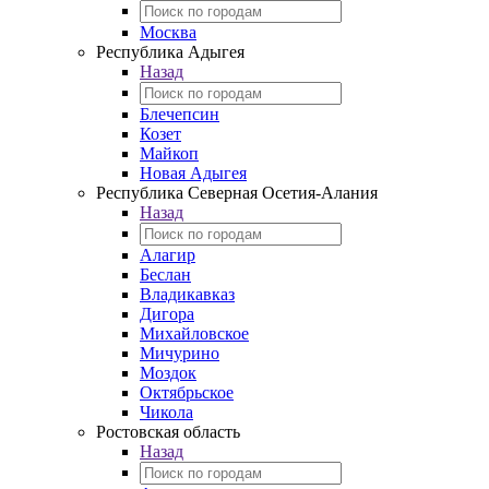
Москва
Республика Адыгея
Назад
Блечепсин
Козет
Майкоп
Новая Адыгея
Республика Северная Осетия-Алания
Назад
Алагир
Беслан
Владикавказ
Дигора
Михайловское
Мичурино
Моздок
Октябрьское
Чикола
Ростовская область
Назад