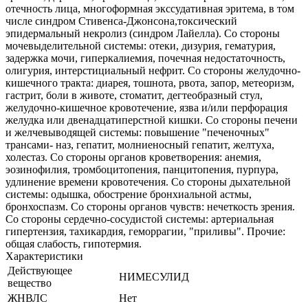
отечность лица, многоформная экссудативная эритема, в том
числе синдром Стивенса-Джонсона,токсический
эпидермальный некролиз (синдром Лайелла). Со стороны
мочевыделительной системы: отеки, дизурия, гематурия,
задержка мочи, гиперкалиемия, почечная недостаточность,
олигурия, интерстициальный нефрит. Со стороны желудочно-
кишечного тракта: диарея, тошнота, рвота, запор, метеоризм,
гастрит, боли в животе, стоматит, дегтеобразный стул,
желудочно-кишечное кровотечение, язва и/или перфорация
желудка или двенадцатиперстной кишки. Со стороны печени
и желчевыводящей системы: повышение "печеночных"
трансами- наз, гепатит, молниеносный гепатит, желтуха,
холестаз. Со стороны органов кроветворения: анемия,
эозинофилия, тромбоцитопения, панцитопения, пурпура,
удлинение времени кровотечения. Со стороны дыхательной
системы: одышка, обострение бронхиальной астмы,
бронхоспазм. Со стороны органов чувств: нечеткость зрения.
Со стороны сердечно-сосудистой системы: артериальная
гипертензия, тахикардия, геморрагии, "приливы". Прочие:
общая слабость, гипотермия.
Характеристики
Действующее
НИМЕСУЛИД
вещество
ЖНВЛС
Нет