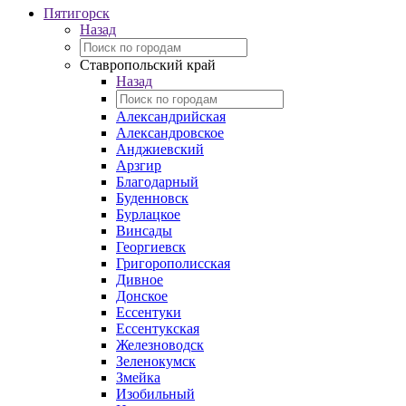
Пятигорск
Назад
Ставропольский край
Назад
Александрийская
Александровское
Анджиевский
Арзгир
Благодарный
Буденновск
Бурлацкое
Винсады
Георгиевск
Григорополисская
Дивное
Донское
Ессентуки
Ессентукская
Железноводск
Зеленокумск
Змейка
Изобильный