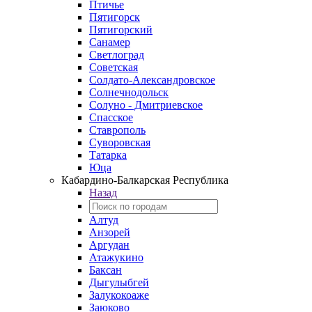
Птичье
Пятигорск
Пятигорский
Санамер
Светлоград
Советская
Солдато-Александровское
Солнечнодольск
Солуно - Дмитриевское
Спасское
Ставрополь
Суворовская
Татарка
Юца
Кабардино‑Балкарская Республика
Назад
Алтуд
Анзорей
Аргудан
Атажукино
Баксан
Дыгулыбгей
Залукокоаже
Заюково