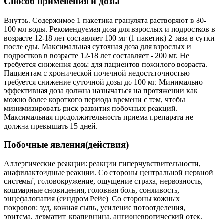
Способ применения и дозы
Внутрь. Содержимое 1 пакетика гранулята растворяют в 80-
100 мл воды. Рекомендуемая доза для взрослых и подростков в
возрасте 12-18 лет составляет 100 мг (1 пакетик) 2 раза в сутки
после еды. Максимальная суточная доза для взрослых и
подростков в возрасте 12-18 лет составляет - 200 мг. Не
требуется снижения дозы для пациентов пожилого возраста.
Пациентам с хронической почечной недостаточностью
требуется снижение суточной дозы до 100 мг. Минимально
эффективная доза должна назначаться на протяжении как
можно более короткого периода времени с тем, чтобы
минимизировать риск развития побочных реакций.
Максимальная продолжительность приема препарата не
должна превышать 15 дней.
Побочные явления(действия)
Аллергические реакции: реакции гиперчувствительности,
анафилактоидные реакции. Со стороны центральной нервной
системы', головокружение, ощущение страха, нервозность,
кошмарные сновидения, головная боль, сонливость,
энцефалопатия (синдром Рейе). Со стороны кожных
покровов: зуд, кожная сыпь, усиление потоотделения,
эритема, дерматит, крапивница, ангионевротический отек,