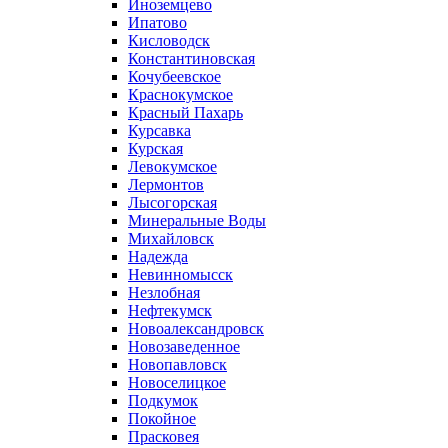
Иноземцево
Ипатово
Кисловодск
Константиновская
Кочубеевское
Краснокумское
Красный Пахарь
Курсавка
Курская
Левокумское
Лермонтов
Лысогорская
Минеральные Воды
Михайловск
Надежда
Невинномысск
Незлобная
Нефтекумск
Новоалександровск
Новозаведенное
Новопавловск
Новоселицкое
Подкумок
Покойное
Прасковея