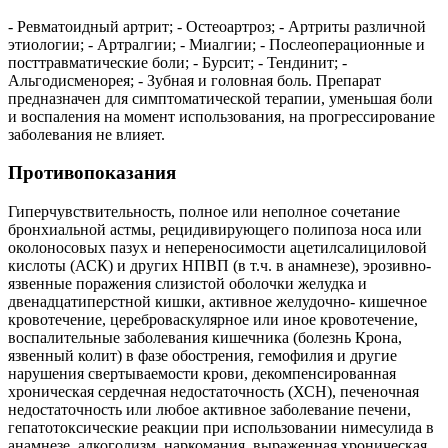
- Ревматоидный артрит; - Остеоартроз; - Артриты различной
этиологии; - Артралгии; - Миалгии; - Послеоперационные и
посттравматические боли; - Бурсит; - Тендинит; -
Альгодисменорея; - Зубная и головная боль. Препарат
предназначен для симптоматической терапии, уменьшая боли
и воспаления на момент использования, на прогрессирование
заболевания не влияет.
Противопоказания
Гиперчувствительность, полное или неполное сочетание
бронхиальной астмы, рецидивирующего полипоза носа или
околоносовых пазух и непереносимости ацетилсалициловой
кислоты (АСК) и других НПВП (в т.ч. в анамнезе), эрозивно-
язвенные поражения слизистой оболочки желудка и
двенадцатиперстной кишки, активное желудочно- кишечное
кровотечение, цереброваскулярное или иное кровотечение,
воспалительные заболевания кишечника (болезнь Крона,
язвенный колит) в фазе обострения, гемофилия и другие
нарушения свертываемости крови, декомпенсированная
хроническая сердечная недостаточность (ХСН), печеночная
недостаточность или любое активное заболевание печени,
гепатотоксические реакции при использовании нимесулида в
анамнезе, алкоголизм, наркомания, выраженная хроническая