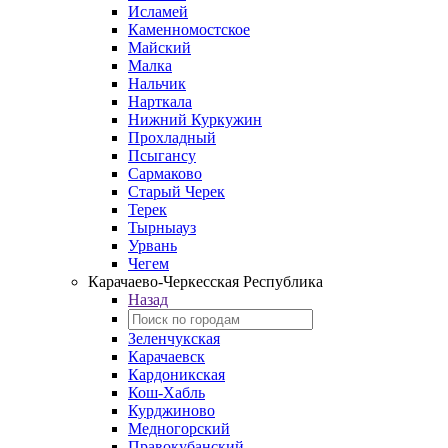
Исламей
Каменномостское
Майский
Малка
Нальчик
Нарткала
Нижний Куркужин
Прохладный
Псыгансу
Сармаково
Старый Черек
Терек
Тырныауз
Урвань
Чегем
Карачаево-Черкесская Республика
Назад
Зеленчукская
Карачаевск
Кардоникская
Кош-Хабль
Курджиново
Медногорский
Правокубанский