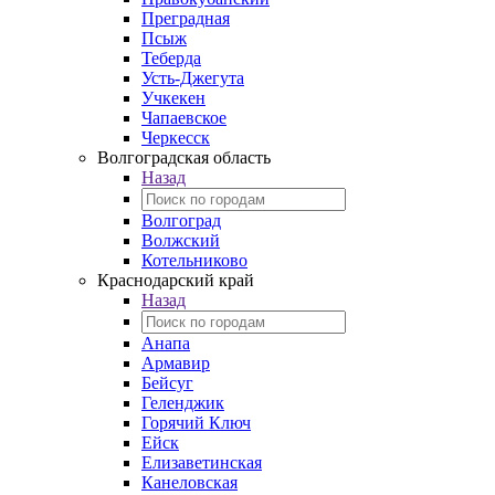
Преградная
Псыж
Теберда
Усть-Джегута
Учкекен
Чапаевское
Черкесск
Волгоградская область
Назад
Волгоград
Волжский
Котельниково
Краснодарский край
Назад
Анапа
Армавир
Бейсуг
Геленджик
Горячий Ключ
Ейск
Елизаветинская
Канеловская