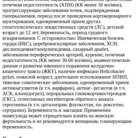
почечная недостаточность (ХПН) (КК менее 30 мл/мин),
прогрессирующие заболевания почек, подтвержденная
гиперкалиемия, период после проведения аортокоронарного
шунтирования, одновременный прием других
гепатотоксических лекарственных средств (ЛС), детский
возраст до 12 лет, беременность, период грудного
вскармливания. С осторожностью: Ишемическая болезнь
сердца (ИБС), цереброваскулярные заболевания, ХСН,
дислипидемия/гиперлипидемия, сахарный диабет,
заболевания периферических артерий, курение, почечная
недостаточность (КК менее 30-60 мл/мин), анамнестические
данные о развитии язвенного поражения желудочно-
кишечного тракта (ЖКТ), наличие инфекции Helicobacter
pylori, пожилой возраст, длительное использование НПВП,
тяжелые соматические заболевания, одновременный прием
антикоагулянтов (в т.ч. варфарин), антиаг- регантов (в т.ч.
АСК, клопидогрел), пероральных глюкокортикостероидов
(ГКС), селективных ингибиторов обратного захвата
серотонина (в т.ч. циталопрам, флуоксетан, па- роксетин,
сертралин). Беременность и лактация: Применение
нимесулида может отрицательно влиять на женскую
фертильность и не рекомендуется женщинам, планирующим
беременность.