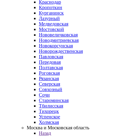
Краснодар
Кропоткин
Курганинск
Лазурный
Медведовская
Мостовской
Нововеличковская
Новодмитриевская
Новокорсунская
Новорождественская
Павловская
Передовая
Полтавская
Роговская
Рязанская
Северская
Совхозный
Сочи
Староминская
Тбилисская
Тихорецк
Успенское
Холмская
Москва и Московская область
Назад