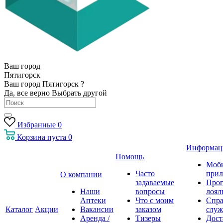
Ваш город
Пятигорск
Ваш город Пятигорск ?
Да, все верно
Выбрать другой
Избранные
0
Корзина
пуста
0
Информац
Помощь
Моб
Часто
прил
О компании
задаваемые
Про
Наши
вопросы
лоял
Аптеки
Что с моим
Спра
Каталог
Акции
Вакансии
заказом
служ
Аренда /
Тизеры
Дост