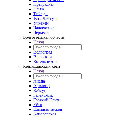
Преградная
Псыж
Теберда
Усть-Джегута
Учкекен
Чапаевское
Черкесск
Волгоградская область
Назад
Волгоград
Волжский
Котельниково
Краснодарский край
Назад
Анапа
Армавир
Бейсуг
Геленджик
Горячий Ключ
Ейск
Елизаветинская
Канеловская