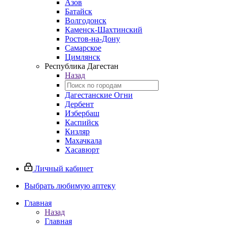
Азов
Батайск
Волгодонск
Каменск-Шахтинский
Ростов-на-Дону
Самарское
Цимлянск
Республика Дагестан
Назад
Дагестанские Огни
Дербент
Избербаш
Каспийск
Кизляр
Махачкала
Хасавюрт
Личный кабинет
Выбрать любимую аптеку
Главная
Назад
Главная