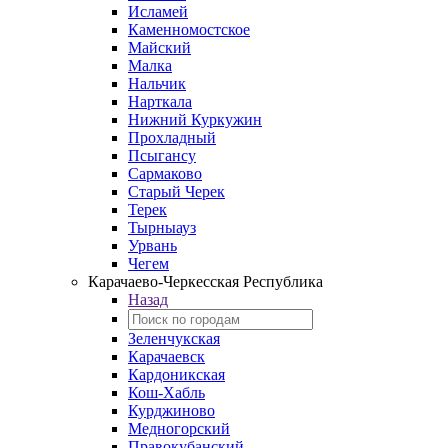
Исламей
Каменномостское
Майский
Малка
Нальчик
Нарткала
Нижний Куркужин
Прохладный
Псыгансу
Сармаково
Старый Черек
Терек
Тырныауз
Урвань
Чегем
Карачаево-Черкесская Республика
Назад
Зеленчукская
Карачаевск
Кардоникская
Кош-Хабль
Курджиново
Медногорский
Правокубанский