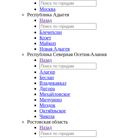
Москва
Республика Адыгея
Назад
Блечепсин
Козет
Майкоп
Новая Адыгея
Республика Северная Осетия-Алания
Назад
Алагир
Беслан
Владикавказ
Дигора
Михайловское
Мичурино
Моздок
Октябрьское
Чикола
Ростовская область
Назад