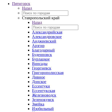
Пятигорск
Назад
Ставропольский край
Назад
Александрийская
Александровское
Анджиевский
Арзгир
Благодарный
Буденновск
Бурлацкое
Винсады
Георгиевск
Григорополисская
Дивное
Донское
Ессентуки
Ессентукская
Железноводск
Зеленокумск
Змейка
Изобильный