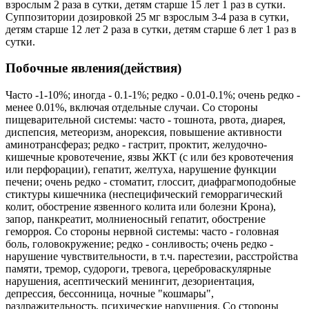
взрослым 2 раза в сутки, детям старше 15 лет 1 раз в сутки.
Суппозитории дозировкой 25 мг взрослым 3-4 раза в сутки,
детям старше 12 лет 2 раза в сутки, детям старше 6 лет 1 раз в
сутки.
Побочные явления(действия)
Часто -1-10%; иногда - 0.1-1%; редко - 0.01-0.1%; очень редко -
менее 0.01%, включая отдельные случаи. Со стороны
пищеварительной системы: часто - тошнота, рвота, диарея,
диспепсия, метеоризм, анорексия, повышение активности
аминотрансфераз; редко - гастрит, проктит, желудочно-
кишечные кровотечение, язвы ЖКТ (с или без кровотечения
или перфорации), гепатит, желтуха, нарушение функции
печени; очень редко - стоматит, глоссит, диафрагмоподобные
стиктуры кишечника (неспецифический геморрагический
колит, обострение язвенного колита или болезни Крона),
запор, панкреатит, молниеносный гепатит, обострение
геморроя. Со стороны нервной системы: часто - головная
боль, головокружение; редко - сонливость; очень редко -
нарушение чувствительности, в т.ч. парестезии, расстройства
памяти, тремор, судороги, тревога, цереброваскулярные
нарушения, асептический менингит, дезориентация,
депрессия, бессонница, ночные "кошмары",
раздражительность, психические нарушения. Со стороны