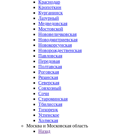
Краснодар
Кропоткин
Курганинск
Лазурный
Медведовская
Мостовской
Нововеличковская
Новодмитриевская
Новокорсунская
Новорождественская
Павловская
Передовая
Полтавская
Роговская
Рязанская
Северская
Совхозный
Сочи
Староминская
Тбилисская
Тихорецк
Успенское
Холмская
Москва и Московская область
Назад