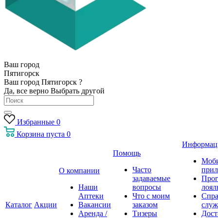
Ваш город
Пятигорск
Ваш город Пятигорск ?
Да, все верно
Выбрать другой
Избранные
0
Корзина
пуста
0
Информац
Помощь
Моб
Часто
прил
О компании
задаваемые
Про
Наши
вопросы
лоял
Аптеки
Что с моим
Спра
Каталог
Акции
Вакансии
заказом
служ
Аренда /
Тизеры
Дост