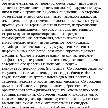
органов чувств: часто - вертиго; очень редко - нарушение
зрения (затуманивание зрения, диплопия), нарушение слуха,
шум в ушах, нарушение вкусовых ощущений. Со стороны
мочевыделительной системы: часто - задержка жидкости,
очень редко - острая почечная недостаточность, гематурия,
протеинурия, интерстициальный нефрит, нефротический
синдром, папиллярный некроз, олигурия, азотемия. Со
стороны органов кроветворения: очень редко -
тромбоцитопения, лейкопения, гемолитическая и
апластическая анемия, агранулоцитоз, эозинофилия,
тромбоцитопеническая пурпура, ухудшение течения
инфекционных процессов (развитие некротизирующего
фасциита. Аллергические реакции: анафилактические/
анафилактоидные реакции, включая выраженное снижение
артериального давления и шок; очень редко -
ангионевротический отек (в т.ч. лица). Со стороны сердечно-
сосудистой системы: очень редко - сердцебиение, боль в
груди, повышение артериального давления, васкулит,
сердечная недостаточность, инфаркт миокарда. Со стороны
дыхательной системы: редко - кашель, бронхоспазм,
бронхиальная астма (включая одышку); очень редко - отек
гортани, пневмонит. Со стороны кожных покровов: часто -
кожная сыпь; редко - крапивница; очень редко - буллезные
высыпания, экзема, в т.ч. мультиформная и синдром
Стивенса-Джонсона, синдром Лайелла, токсический