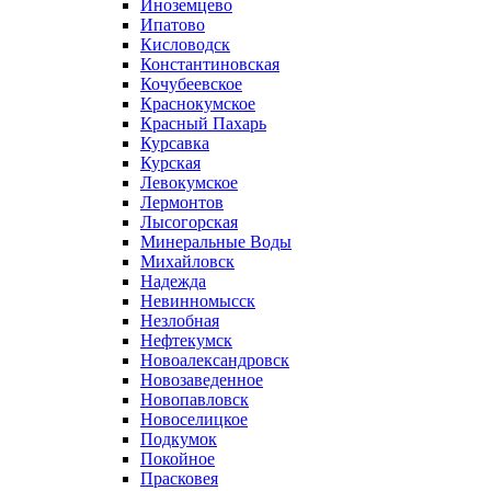
Иноземцево
Ипатово
Кисловодск
Константиновская
Кочубеевское
Краснокумское
Красный Пахарь
Курсавка
Курская
Левокумское
Лермонтов
Лысогорская
Минеральные Воды
Михайловск
Надежда
Невинномысск
Незлобная
Нефтекумск
Новоалександровск
Новозаведенное
Новопавловск
Новоселицкое
Подкумок
Покойное
Прасковея