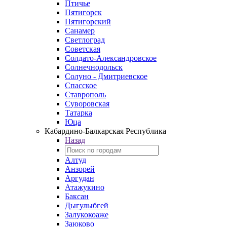
Птичье
Пятигорск
Пятигорский
Санамер
Светлоград
Советская
Солдато-Александровское
Солнечнодольск
Солуно - Дмитриевское
Спасское
Ставрополь
Суворовская
Татарка
Юца
Кабардино‑Балкарская Республика
Назад
Алтуд
Анзорей
Аргудан
Атажукино
Баксан
Дыгулыбгей
Залукокоаже
Заюково