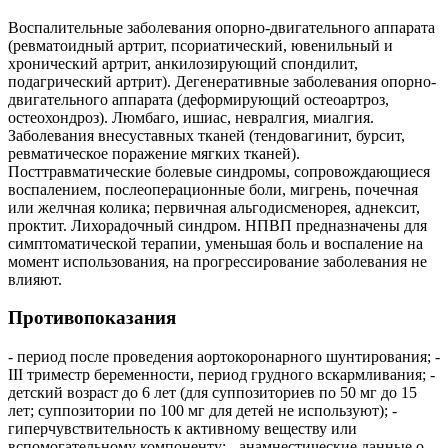
Воспалительные заболевания опорно-двигательного аппарата
(ревматоидный артрит, псориатический, ювенильный и
хронический артрит, анкилозирующий спондилит,
подагрический артрит). Дегенеративные заболевания опорно-
двигательного аппарата (деформирующий остеоартроз,
остеохондроз). Люмбаго, ишиас, невралгия, миалгия.
Заболевания внесуставных тканей (тендовагинит, бурсит,
ревматическое поражение мягких тканей).
Посттравматические болевые синдромы, сопровождающиеся
воспалением, послеоперационные боли, мигрень, почечная
или желчная колика; первичная альгодисменорея, аднексит,
проктит. Лихорадочный синдром. НПВП предназначены для
симптоматической терапии, уменьшая боль и воспаление на
момент использования, на прогрессирование заболевания не
влияют.
Противопоказания
- период после проведения аортокоронарного шунтирования; -
III триместр беременности, период грудного вскармливания; -
детский возраст до 6 лет (для суппозиториев по 50 мг до 15
лет; суппозитории по 100 мг для детей не используют); -
гиперчувствительность к активному веществу или
вспомогательному компоненту; - анамнестические данные о