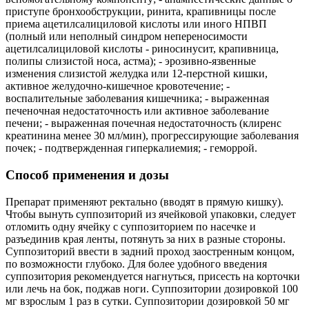
приступе бронхообструкции, ринита, крапивницы после
приема ацетилсалициловой кислоты или иного НПВП
(полный или неполный синдром непереносимости
ацетилсалициловой кислоты - риносинусит, крапивница,
полипы слизистой носа, астма); - эрозивно-язвенные
изменения слизистой желудка или 12-перстной кишки,
активное желудочно-кишечное кровотечение; -
воспалительные заболевания кишечника; - выраженная
печеночная недостаточность или активное заболевание
печени; - выраженная почечная недостаточность (клиренс
креатинина менее 30 мл/мин), прогрессирующие заболевания
почек; - подтвержденная гиперкалиемия; - геморрой.
Способ применения и дозы
Препарат применяют ректально (вводят в прямую кишку).
Чтобы вынуть суппозиторий из ячейковой упаковки, следует
отломить одну ячейку с суппозиторием по насечке и
разъединив края ленты, потянуть за них в разные стороны.
Суппозиторий ввести в задний проход заостренным концом,
по возможности глубоко. Для более удобного введения
суппозитория рекомендуется нагнуться, присесть на корточки
или лечь на бок, поджав ноги. Суппозитории дозировкой 100
мг взрослым 1 раз в сутки. Суппозитории дозировкой 50 мг