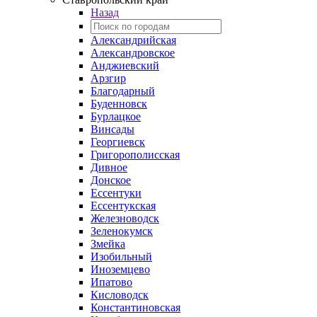
Назад
Александрийская
Александровское
Анджиевский
Арзгир
Благодарный
Буденновск
Бурлацкое
Винсады
Георгиевск
Григорополисская
Дивное
Донское
Ессентуки
Ессентукская
Железноводск
Зеленокумск
Змейка
Изобильный
Иноземцево
Ипатово
Кисловодск
Константиновская