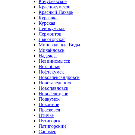
Кочубеевское
Краснокумское
Красный Пахарь
Курсавка
Курская
Левокумское
Лермонтов
Лысогорская
Минеральные Воды
Михайловск
Надежда
Невинномысск
Незлобная
Нефтекумск
Новоалександровск
Новозаведенное
Новопавловск
Новоселицкое
Подкумок
Покойное
Прасковея
Птичье
Пятигорск
Пятигорский
Санамер