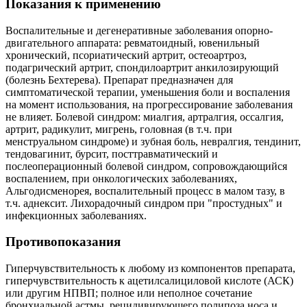
Показания к применению
Воспалительные и дегенеративные заболевания опорно-
двигательного аппарата: ревматоидный, ювенильный
хронический, псориатический артрит, остеоартроз,
подагрический артрит, спондилоартрит анкилозирующий
(болезнь Бехтерева). Препарат предназначен для
симптоматической терапии, уменьшения боли и воспаления
на момент использования, на прогрессирование заболевания
не влияет. Болевой синдром: миалгия, артралгия, оссалгия,
артрит, радикулит, мигрень, головная (в т.ч. при
менструальном синдроме) и зубная боль, невралгия, тендинит,
тендовагинит, бурсит, посттравматический и
послеоперационный болевой синдром, сопровождающийся
воспалением, при онкологических заболеваниях,
Альгодисменорея, воспалительный процесс в малом тазу, в
т.ч. аднексит. Лихорадочный синдром при "простудных" и
инфекционных заболеваниях.
Противопоказания
Гиперчувствительность к любому из компонентов препарата,
гиперчувствительность к ацетилсалициловой кислоте (АСК)
или другим НПВП; полное или неполное сочетание
бронхиальной астмы, рецидивирующего полипоза носа и