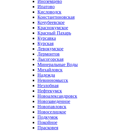
Иноземцево
Ипатово
Кисловодск
Константиновская
Кочубеевское
Краснокумское
Красный Пахарь
Курсавка
Курская
Левокумское
Лермонтов
Лысогорская
Минеральные Воды
Михайловск
Надежда
Невинномысск
Незлобная
Нефтекумск
Новоалександровск
Новозаведенное
Новопавловск
Новоселицкое
Подкумок
Покойное
Прасковея