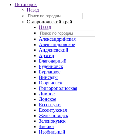
Пятигорск
Назад
Ставропольский край
Назад
Александрийская
Александровское
Анджиевский
Арзгир
Благодарный
Буденновск
Бурлацкое
Винсады
Георгиевск
Григорополисская
Дивное
Донское
Ессентуки
Ессентукская
Железноводск
Зеленокумск
Змейка
Изобильный