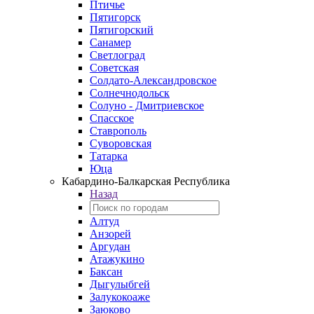
Птичье
Пятигорск
Пятигорский
Санамер
Светлоград
Советская
Солдато-Александровское
Солнечнодольск
Солуно - Дмитриевское
Спасское
Ставрополь
Суворовская
Татарка
Юца
Кабардино‑Балкарская Республика
Назад
Алтуд
Анзорей
Аргудан
Атажукино
Баксан
Дыгулыбгей
Залукокоаже
Заюково