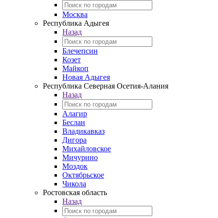
Москва
Республика Адыгея
Назад
Блечепсин
Козет
Майкоп
Новая Адыгея
Республика Северная Осетия-Алания
Назад
Алагир
Беслан
Владикавказ
Дигора
Михайловское
Мичурино
Моздок
Октябрьское
Чикола
Ростовская область
Назад