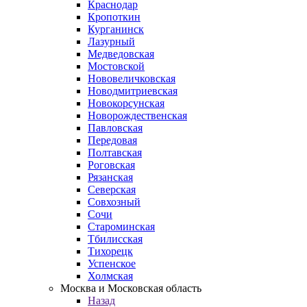
Краснодар
Кропоткин
Курганинск
Лазурный
Медведовская
Мостовской
Нововеличковская
Новодмитриевская
Новокорсунская
Новорождественская
Павловская
Передовая
Полтавская
Роговская
Рязанская
Северская
Совхозный
Сочи
Староминская
Тбилисская
Тихорецк
Успенское
Холмская
Москва и Московская область
Назад