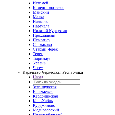
Исламей
Каменномостское
Майский
Малка
Нальчик
Нарткала
Нижний Куркужин
Прохладный
Псыгансу
Сармаково
Старый Черек
Терек
Тырныауз
Урвань
Чегем
Карачаево-Черкесская Республика
Назад
Зеленчукская
Карачаевск
Кардоникская
Кош-Хабль
Курджиново
Медногорский
Правокубанский