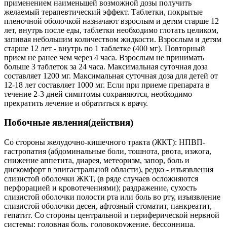
применением наименьшей возможной дозы получить
желаемый терапевтический эффект. Таблетки, покрытые
пленочной оболочкой назначают взрослым и детям старше 12
лет, внутрь после еды, таблетки необходимо глотать целиком,
запивая небольшим количеством жидкости. Взрослым и детям
старше 12 лет - внутрь по 1 таблетке (400 мг). Повторный
прием не ранее чем через 4 часа. Взрослым не принимать
больше 3 таблеток за 24 часа. Максимальная суточная доза
составляет 1200 мг. Максимальная суточная доза для детей от
12-18 лет составляет 1000 мг. Если при приеме препарата в
течение 2-3 дней симптомы сохраняются, необходимо
прекратить лечение и обратиться к врачу.
Побочные явления(действия)
Со стороны желудочно-кишечного тракта (ЖКТ): НПВП-
гастропатия (абдоминальные боли, тошнота, рвота, изжога,
снижение аппетита, диарея, метеоризм, запор, боль и
дискомфорт в эпигастральной области), редко - изъязвления
слизистой оболочки ЖКТ, (в ряде случаев осложняются
перфорацией и кровотечениями); раздражение, сухость
слизистой оболочки полости рта или боль во рту, изъязвление
слизистой оболочки десен, афтозный стоматит, панкреатит,
гепатит. Со стороны центральной и периферической нервной
системы: головная боль, головокружение, бессонница,