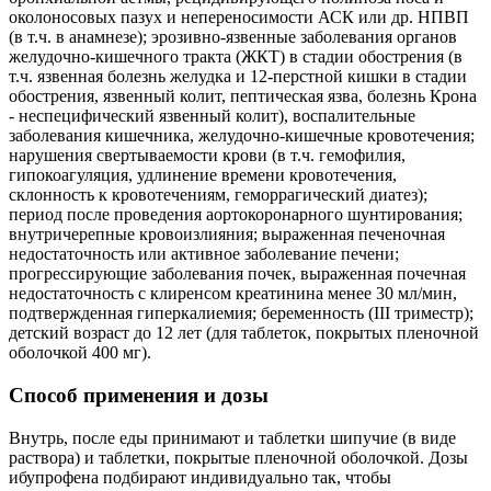
околоносовых пазух и непереносимости АСК или др. НПВП
(в т.ч. в анамнезе); эрозивно-язвенные заболевания органов
желудочно-кишечного тракта (ЖКТ) в стадии обострения (в
т.ч. язвенная болезнь желудка и 12-перстной кишки в стадии
обострения, язвенный колит, пептическая язва, болезнь Крона
- неспецифический язвенный колит), воспалительные
заболевания кишечника, желудочно-кишечные кровотечения;
нарушения свертываемости крови (в т.ч. гемофилия,
гипокоагуляция, удлинение времени кровотечения,
склонность к кровотечениям, геморрагический диатез);
период после проведения аортокоронарного шунтирования;
внутричерепные кровоизлияния; выраженная печеночная
недостаточность или активное заболевание печени;
прогрессирующие заболевания почек, выраженная почечная
недостаточность с клиренсом креатинина менее 30 мл/мин,
подтвержденная гиперкалиемия; беременность (III триместр);
детский возраст до 12 лет (для таблеток, покрытых пленочной
оболочкой 400 мг).
Способ применения и дозы
Внутрь, после еды принимают и таблетки шипучие (в виде
раствора) и таблетки, покрытые пленочной оболочкой. Дозы
ибупрофена подбирают индивидуально так, чтобы