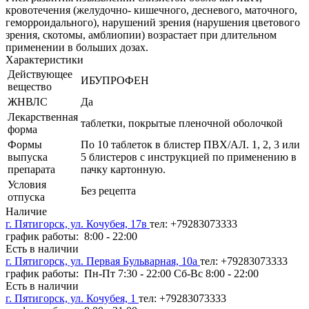
кровотечения (желудочно- кишечного, десневого, маточного,
геморроидального), нарушений зрения (нарушения цветового
зрения, скотомы, амблиопии) возрастает при длительном
применении в больших дозах.
Характеристики
Действующее
ИБУПРОФЕН
вещество
ЖНВЛС
Да
Лекарственная
таблетки, покрытые пленочной оболочкой
форма
Формы
По 10 таблеток в блистер ПВХ/АЛ. 1, 2, 3 или
выпуска
5 блистеров с инструкцией по применению в
препарата
пачку картонную.
Условия
Без рецепта
отпуска
Наличие
г. Пятигорск, ул. Кочубея, 17в
тел: +79283073333
график работы: 8:00 - 22:00
Есть в наличии
г. Пятигорск, ул. Первая Бульварная, 10а
тел: +79283073333
график работы: Пн-Пт 7:30 - 22:00 Сб-Вс 8:00 - 22:00
Есть в наличии
г. Пятигорск, ул. Кочубея, 1
тел: +79283073333