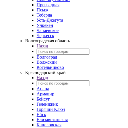
Преградная
Псыж
Теберда
Усть-Джегута
Учкекен
Чапаевское
Черкесск
Волгоградская область
Назад
Волгоград
Волжский
Котельниково
Краснодарский край
Назад
Анапа
Армавир
Бейсуг
Геленджик
Горячий Ключ
Ейск
Елизаветинская
Канеловская