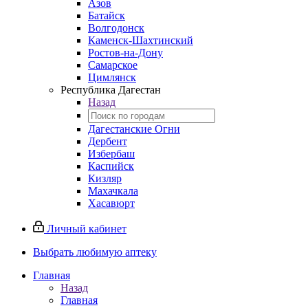
Азов
Батайск
Волгодонск
Каменск-Шахтинский
Ростов-на-Дону
Самарское
Цимлянск
Республика Дагестан
Назад
Дагестанские Огни
Дербент
Избербаш
Каспийск
Кизляр
Махачкала
Хасавюрт
Личный кабинет
Выбрать любимую аптеку
Главная
Назад
Главная