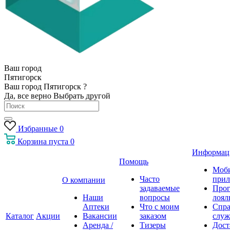
Ваш город
Пятигорск
Ваш город Пятигорск ?
Да, все верно
Выбрать другой
Избранные
0
Корзина
пуста
0
Информац
Помощь
Моб
Часто
прил
О компании
задаваемые
Про
Наши
вопросы
лоял
Аптеки
Что с моим
Спра
Каталог
Акции
Вакансии
заказом
служ
Аренда /
Тизеры
Дост