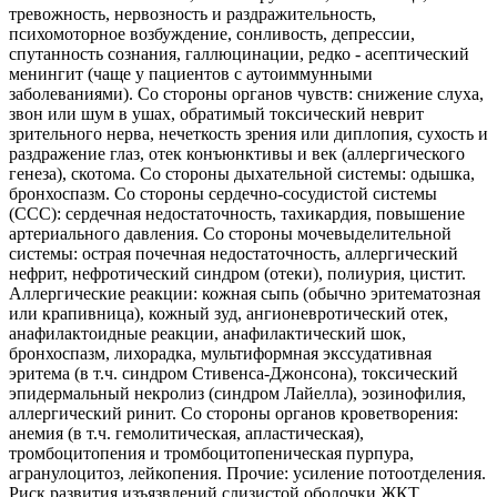
тревожность, нервозность и раздражительность,
психомоторное возбуждение, сонливость, депрессии,
спутанность сознания, галлюцинации, редко - асептический
менингит (чаще у пациентов с аутоиммунными
заболеваниями). Со стороны органов чувств: снижение слуха,
звон или шум в ушах, обратимый токсический неврит
зрительного нерва, нечеткость зрения или диплопия, сухость и
раздражение глаз, отек конъюнктивы и век (аллергического
генеза), скотома. Со стороны дыхательной системы: одышка,
бронхоспазм. Со стороны сердечно-сосудистой системы
(ССС): сердечная недостаточность, тахикардия, повышение
артериального давления. Со стороны мочевыделительной
системы: острая почечная недостаточность, аллергический
нефрит, нефротический синдром (отеки), полиурия, цистит.
Аллергические реакции: кожная сыпь (обычно эритематозная
или крапивница), кожный зуд, ангионевротический отек,
анафилактоидные реакции, анафилактический шок,
бронхоспазм, лихорадка, мультиформная экссудативная
эритема (в т.ч. синдром Стивенса-Джонсона), токсический
эпидермальный некролиз (синдром Лайелла), эозинофилия,
аллергический ринит. Со стороны органов кроветворения:
анемия (в т.ч. гемолитическая, апластическая),
тромбоцитопения и тромбоцитопеническая пурпура,
агранулоцитоз, лейкопения. Прочие: усиление потоотделения.
Риск развития изъязвлений слизистой оболочки ЖКТ,