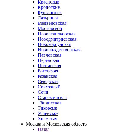
Краснодар
Кропоткин
Курганинск
Лазурный
Медведовская
Мостовской
Нововеличковская
Новодмитриевская
Новокорсунская
Новорождественская
Павловская
Передовая
Полтавская
Роговская
Рязанская
Северская
Совхозный
Сочи
Староминская
Тбилисская
Тихорецк
Успенское
Холмская
Москва и Московская область
Назад