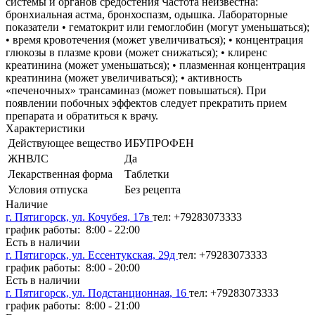
системы и органов средостения Частота неизвестна:
бронхиальная астма, бронхоспазм, одышка. Лабораторные
показатели • гематокрит или гемоглобин (могут уменьшаться);
• время кровотечения (может увеличиваться); • концентрация
глюкозы в плазме крови (может снижаться); • клиренс
креатинина (может уменьшаться); • плазменная концентрация
креатинина (может увеличиваться); • активность
«печеночных» трансаминаз (может повышаться). При
появлении побочных эффектов следует прекратить прием
препарата и обратиться к врачу.
Характеристики
Действующее вещество
ИБУПРОФЕН
ЖНВЛС
Да
Лекарственная форма
Таблетки
Условия отпуска
Без рецепта
Наличие
г. Пятигорск, ул. Кочубея, 17в
тел: +79283073333
график работы: 8:00 - 22:00
Есть в наличии
г. Пятигорск, ул. Ессентукская, 29д
тел: +79283073333
график работы: 8:00 - 20:00
Есть в наличии
г. Пятигорск, ул. Подстанционная, 16
тел: +79283073333
график работы: 8:00 - 21:00