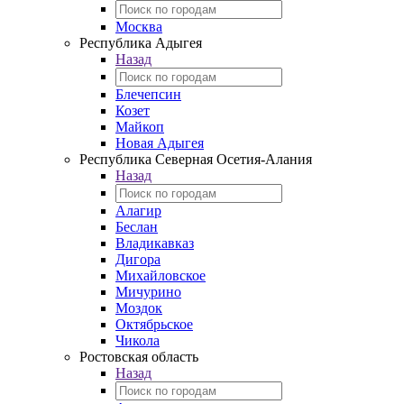
Москва
Республика Адыгея
Назад
Блечепсин
Козет
Майкоп
Новая Адыгея
Республика Северная Осетия-Алания
Назад
Алагир
Беслан
Владикавказ
Дигора
Михайловское
Мичурино
Моздок
Октябрьское
Чикола
Ростовская область
Назад