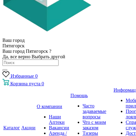
Ваш город
Пятигорск
Ваш город Пятигорск ?
Да, все верно
Выбрать другой
Избранные
0
Корзина
пуста
0
Информац
Помощь
Моб
Часто
прил
О компании
задаваемые
Про
Наши
вопросы
лоял
Аптеки
Что с моим
Спра
Каталог
Акции
Вакансии
заказом
служ
Аренда /
Тизеры
Дост