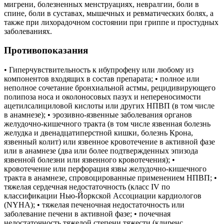
мигрени, болезненных менструациях, невралгии, боли в
спине, боли в суставах, мышечных и ревматических болях, а
также при лихорадочном состоянии при гриппе и простудных
заболеваниях.
Противопоказания
• Гиперчувствительность к ибупрофену или любому из
компонентов входящих в состав препарата; • полное или
неполное сочетание бронхиальной астмы, рецидивирующего
полипоза носа и околоносовых пазух и непереносимости
ацетилсалициловой кислоты или других НПВП (в том числе
в анамнезе); • эрозивно-язвенные заболевания органов
желудочно-кишечного тракта (в том числе язвенная болезнь
желудка и двенадцатиперстной кишки, болезнь Крона,
язвенный колит) или язвенное кровотечение в активной фазе
или в анамнезе (два или более подтвержденных эпизода
язвенной болезни или язвенного кровотечения); •
кровотечение или перфорация язвы желудочно-кишечного
тракта в анамнезе, спровоцированные применением НПВП; •
тяжелая сердечная недостаточность (класс IV по
классификации Нью-Йоркской Ассоциации кардиологов
(NYHA); • тяжелая печеночная недостаточность или
заболевание печени в активной фазе; • почечная
недостаточность тяжелой степени тяжести (клиренс