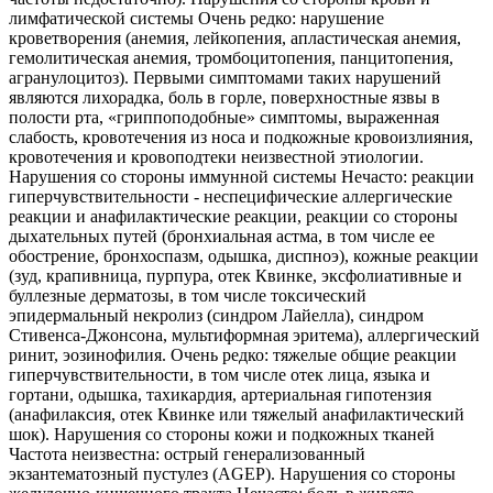
лимфатической системы Очень редко: нарушение
кроветворения (анемия, лейкопения, апластическая анемия,
гемолитическая анемия, тромбоцитопения, панцитопения,
агранулоцитоз). Первыми симптомами таких нарушений
являются лихорадка, боль в горле, поверхностные язвы в
полости рта, «гриппоподобные» симптомы, выраженная
слабость, кровотечения из носа и подкожные кровоизлияния,
кровотечения и кровоподтеки неизвестной этиологии.
Нарушения со стороны иммунной системы Нечасто: реакции
гиперчувствительности - неспецифические аллергические
реакции и анафилактические реакции, реакции со стороны
дыхательных путей (бронхиальная астма, в том числе ее
обострение, бронхоспазм, одышка, диспноэ), кожные реакции
(зуд, крапивница, пурпура, отек Квинке, эксфолиативные и
буллезные дерматозы, в том числе токсический
эпидермальный некролиз (синдром Лайелла), синдром
Стивенса-Джонсона, мультиформная эритема), аллергический
ринит, эозинофилия. Очень редко: тяжелые общие реакции
гиперчувствительности, в том числе отек лица, языка и
гортани, одышка, тахикардия, артериальная гипотензия
(анафилаксия, отек Квинке или тяжелый анафилактический
шок). Нарушения со стороны кожи и подкожных тканей
Частота неизвестна: острый генерализованный
экзантематозный пустулез (AGEP). Нарушения со стороны