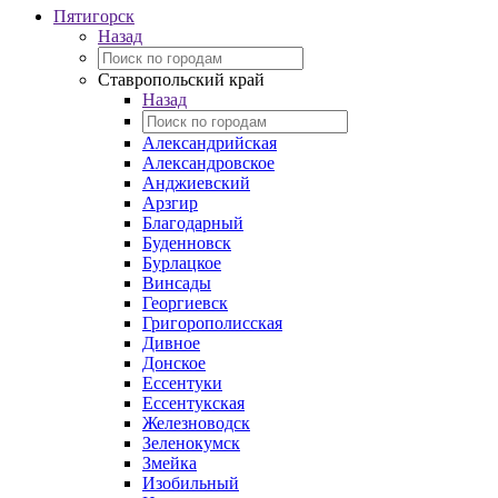
Пятигорск
Назад
Ставропольский край
Назад
Александрийская
Александровское
Анджиевский
Арзгир
Благодарный
Буденновск
Бурлацкое
Винсады
Георгиевск
Григорополисская
Дивное
Донское
Ессентуки
Ессентукская
Железноводск
Зеленокумск
Змейка
Изобильный