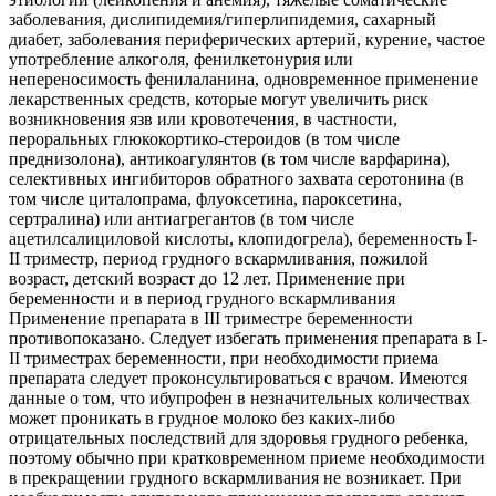
заболевания, дислипидемия/гиперлипидемия, сахарный
диабет, заболевания периферических артерий, курение, частое
употребление алкоголя, фенилкетонурия или
непереносимость фенилаланина, одновременное применение
лекарственных средств, которые могут увеличить риск
возникновения язв или кровотечения, в частности,
пероральных глюкокортико-стероидов (в том числе
преднизолона), антикоагулянтов (в том числе варфарина),
селективных ингибиторов обратного захвата серотонина (в
том числе циталопрама, флуоксетина, пароксетина,
сертралина) или антиагрегантов (в том числе
ацетилсалициловой кислоты, клопидогрела), беременность I-
II триместр, период грудного вскармливания, пожилой
возраст, детский возраст до 12 лет. Применение при
беременности и в период грудного вскармливания
Применение препарата в III триместре беременности
противопоказано. Следует избегать применения препарата в I-
II триместрах беременности, при необходимости приема
препарата следует проконсультироваться с врачом. Имеются
данные о том, что ибупрофен в незначительных количествах
может проникать в грудное молоко без каких-либо
отрицательных последствий для здоровья грудного ребенка,
поэтому обычно при кратковременном приеме необходимости
в прекращении грудного вскармливания не возникает. При