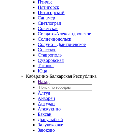
Птичье
Пятигорск
Пятигорский
Санамер
Светлоград
Советская
Солдато-Александровское
Солнечнодольск
Солуно - Дмитриевское
Спасское
Ставрополь
Суворовская
Татарка
Юца
Кабардино‑Балкарская Республика
Назад
Алтуд
Анзорей
Аргудан
Атажукино
Баксан
Дыгулыбгей
Залукокоаже
Заюково