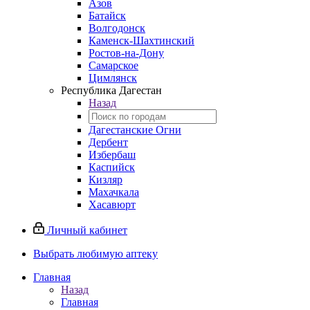
Азов
Батайск
Волгодонск
Каменск-Шахтинский
Ростов-на-Дону
Самарское
Цимлянск
Республика Дагестан
Назад
Дагестанские Огни
Дербент
Избербаш
Каспийск
Кизляр
Махачкала
Хасавюрт
Личный кабинет
Выбрать любимую аптеку
Главная
Назад
Главная