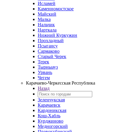
Исламей
Каменномостское
Майский
Малка
Нальчик
Нарткала
Нижний Куркужин
Прохладный
Псыгансу
Сармаково
Старый Черек
Терек
Тырныауз
Урвань
Чегем
Карачаево-Черкесская Республика
Назад
Зеленчукская
Карачаевск
Кардоникская
Кош-Хабль
Курджиново
Медногорский
Правокубанский