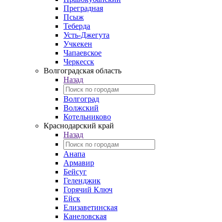
Преградная
Псыж
Теберда
Усть-Джегута
Учкекен
Чапаевское
Черкесск
Волгоградская область
Назад
Волгоград
Волжский
Котельниково
Краснодарский край
Назад
Анапа
Армавир
Бейсуг
Геленджик
Горячий Ключ
Ейск
Елизаветинская
Канеловская