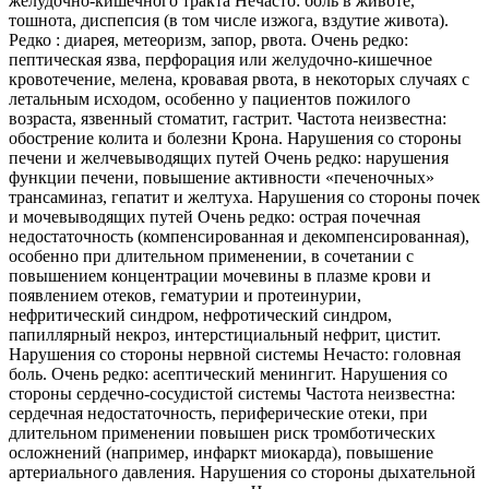
желудочно-кишечного тракта Нечасто: боль в животе,
тошнота, диспепсия (в том числе изжога, вздутие живота).
Редко : диарея, метеоризм, запор, рвота. Очень редко:
пептическая язва, перфорация или желудочно-кишечное
кровотечение, мелена, кровавая рвота, в некоторых случаях с
летальным исходом, особенно у пациентов пожилого
возраста, язвенный стоматит, гастрит. Частота неизвестна:
обострение колита и болезни Крона. Нарушения со стороны
печени и желчевыводящих путей Очень редко: нарушения
функции печени, повышение активности «печеночных»
трансаминаз, гепатит и желтуха. Нарушения со стороны почек
и мочевыводящих путей Очень редко: острая почечная
недостаточность (компенсированная и декомпенсированная),
особенно при длительном применении, в сочетании с
повышением концентрации мочевины в плазме крови и
появлением отеков, гематурии и протеинурии,
нефритический синдром, нефротический синдром,
папиллярный некроз, интерстициальный нефрит, цистит.
Нарушения со стороны нервной системы Нечасто: головная
боль. Очень редко: асептический менингит. Нарушения со
стороны сердечно-сосудистой системы Частота неизвестна:
сердечная недостаточность, периферические отеки, при
длительном применении повышен риск тромботических
осложнений (например, инфаркт миокарда), повышение
артериального давления. Нарушения со стороны дыхательной