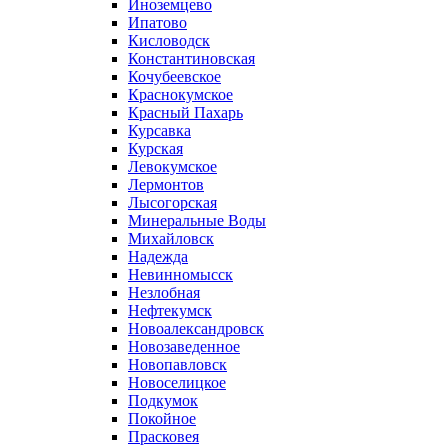
Иноземцево
Ипатово
Кисловодск
Константиновская
Кочубеевское
Краснокумское
Красный Пахарь
Курсавка
Курская
Левокумское
Лермонтов
Лысогорская
Минеральные Воды
Михайловск
Надежда
Невинномысск
Незлобная
Нефтекумск
Новоалександровск
Новозаведенное
Новопавловск
Новоселицкое
Подкумок
Покойное
Прасковея