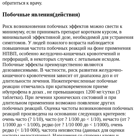
обратиться к врачу.
Побочные явления(действия)
Риск возникновения побочных эффектов можно свести к
минимуму, если принимать препарат коротким курсом, в
минимальной эффективной дозе, необходимой для устранения
симптомов. У людей пожилого возраста наблюдается
повышенная частота побочных реакций на фоне применения
НПВП, особенно желудочно-кишечных кровотечений и
перфораций, в некоторых случаях с летальным исходом.
Побочные эффекты преимущественно являются
дозозависимыми. В частности, риск развития желудочно-
кишечного кровотечения зависит от диапазона доз и от
длительности лечения. Нижеперечисленные побочные
реакции отмечались при кратковременном приеме
ибупрофена в дозах , не превышающих 1200 мг/сутки (3
таблетки). При лечении хронических состояний и при
длительном применении возможно появление других
побочных реакций. Оценка частоты возникновения побочных
реакций произведена на основании следующих критериев:
очень часто (? 1/10), часто (от ? 1/100 до < 1/10), нечасто (от ?
1/1000 до < 1/100), редко (от ? 1/10 000 до < 1/1000), очень
редко (< 1/10 000), частота неизвестна (данных для оценки
частоты недостаточно). Нарушения со стороны крови и