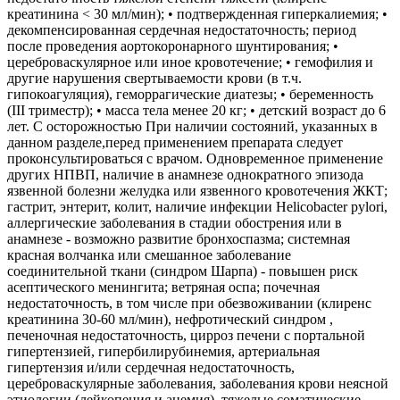
креатинина < 30 мл/мин); • подтвержденная гиперкалиемия; •
декомпенсированная сердечная недостаточность; период
после проведения аортокоронарного шунтирования; •
цереброваскулярное или иное кровотечение; • гемофилия и
другие нарушения свертываемости крови (в т.ч.
гипокоагуляция), геморрагические диатезы; • беременность
(III триместр); • масса тела менее 20 кг; • детский возраст до 6
лет. С осторожностью При наличии состояний, указанных в
данном разделе,перед применением препарата следует
проконсультироваться с врачом. Одновременное применение
других НПВП, наличие в анамнезе однократного эпизода
язвенной болезни желудка или язвенного кровотечения ЖКТ;
гастрит, энтерит, колит, наличие инфекции Helicobacter pylori,
аллергические заболевания в стадии обострения или в
анамнезе - возможно развитие бронхоспазма; системная
красная волчанка или смешанное заболевание
соединительной ткани (синдром Шарпа) - повышен риск
асептического менингита; ветряная оспа; почечная
недостаточность, в том числе при обезвоживании (клиренс
креатинина 30-60 мл/мин), нефротический синдром ,
печеночная недостаточность, цирроз печени с портальной
гипертензией, гипербилирубинемия, артериальная
гипертензия и/или сердечная недостаточность,
цереброваскулярные заболевания, заболевания крови неясной
этиологии (лейкопения и анемия), тяжелые соматические