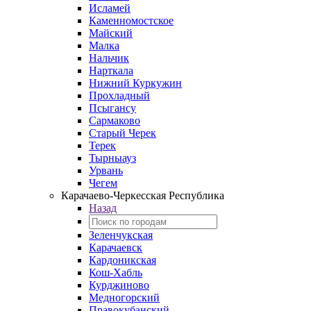
Исламей
Каменномостское
Майский
Малка
Нальчик
Нарткала
Нижний Куркужин
Прохладный
Псыгансу
Сармаково
Старый Черек
Терек
Тырныауз
Урвань
Чегем
Карачаево-Черкесская Республика
Назад
Зеленчукская
Карачаевск
Кардоникская
Кош-Хабль
Курджиново
Медногорский
Правокубанский