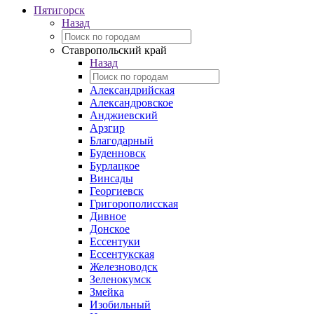
Пятигорск
Назад
Ставропольский край
Назад
Александрийская
Александровское
Анджиевский
Арзгир
Благодарный
Буденновск
Бурлацкое
Винсады
Георгиевск
Григорополисская
Дивное
Донское
Ессентуки
Ессентукская
Железноводск
Зеленокумск
Змейка
Изобильный