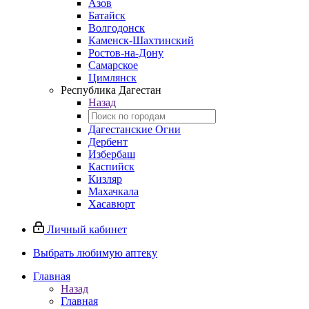
Азов
Батайск
Волгодонск
Каменск-Шахтинский
Ростов-на-Дону
Самарское
Цимлянск
Республика Дагестан
Назад
Дагестанские Огни
Дербент
Избербаш
Каспийск
Кизляр
Махачкала
Хасавюрт
Личный кабинет
Выбрать любимую аптеку
Главная
Назад
Главная