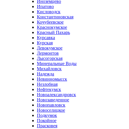
Иноземцево
Ипатово
Кисловодск
Константиновская
Кочубеевское
Краснокумское
Красный Пахарь
Курсавка
Курская
Левокумское
Лермонтов
Лысогорская
Минеральные Воды
Михайловск
Надежда
Невинномысск
Незлобная
Нефтекумск
Новоалександровск
Новозаведенное
Новопавловск
Новоселицкое
Подкумок
Покойное
Прасковея