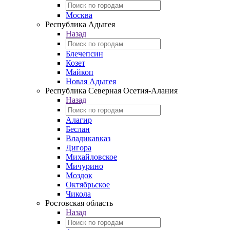
Москва
Республика Адыгея
Назад
Блечепсин
Козет
Майкоп
Новая Адыгея
Республика Северная Осетия-Алания
Назад
Алагир
Беслан
Владикавказ
Дигора
Михайловское
Мичурино
Моздок
Октябрьское
Чикола
Ростовская область
Назад