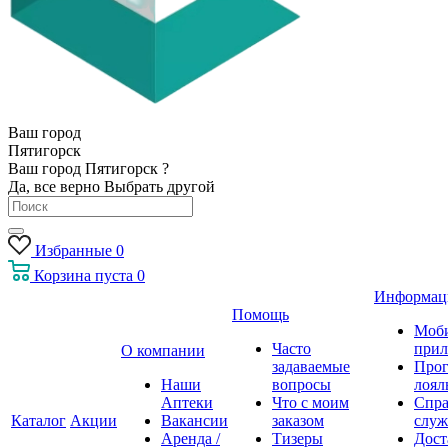
Ваш город
Пятигорск
Ваш город Пятигорск ?
Да, все верно
Выбрать другой
Избранные
0
Корзина
пуста
0
Информац
Помощь
Моб
Часто
прил
О компании
задаваемые
Про
Наши
вопросы
лоял
Аптеки
Что с моим
Спра
Каталог
Акции
Вакансии
заказом
служ
Аренда /
Тизеры
Дост