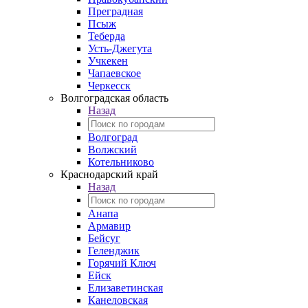
Преградная
Псыж
Теберда
Усть-Джегута
Учкекен
Чапаевское
Черкесск
Волгоградская область
Назад
Волгоград
Волжский
Котельниково
Краснодарский край
Назад
Анапа
Армавир
Бейсуг
Геленджик
Горячий Ключ
Ейск
Елизаветинская
Канеловская