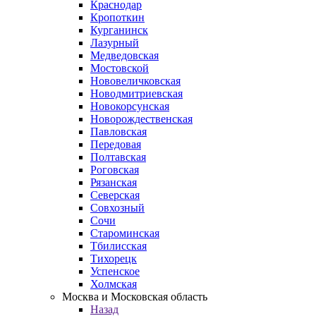
Краснодар
Кропоткин
Курганинск
Лазурный
Медведовская
Мостовской
Нововеличковская
Новодмитриевская
Новокорсунская
Новорождественская
Павловская
Передовая
Полтавская
Роговская
Рязанская
Северская
Совхозный
Сочи
Староминская
Тбилисская
Тихорецк
Успенское
Холмская
Москва и Московская область
Назад