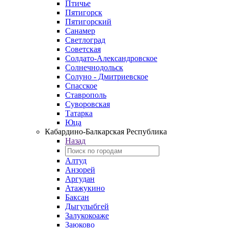
Птичье
Пятигорск
Пятигорский
Санамер
Светлоград
Советская
Солдато-Александровское
Солнечнодольск
Солуно - Дмитриевское
Спасское
Ставрополь
Суворовская
Татарка
Юца
Кабардино‑Балкарская Республика
Назад
Алтуд
Анзорей
Аргудан
Атажукино
Баксан
Дыгулыбгей
Залукокоаже
Заюково