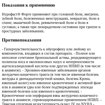
Показания к применению
Нурофаст® Форте применяют при головной боли, мигрени,
зубной боли, болезненных менструациях, невралгии, боли в
спине, мышечной боли, ревматической боли и боли в
суставах; а также при лихорадочном состоянии при гриппе и
простудных заболеваниях.
Противопоказания
- Гиперчувствительность к ибупрофену или любому из
компонентов, входящих в состав препарата. - Полное или
неполное сочетание бронхиальной астмы, рецидивирующего
полипоза носа и околоносовых пазух и непереносимости
ацетилсалициловой кислоты или других НПВП (в том числе
в анамнезе). - Эрозивно-язвенные заболевания органов
желудочно-кишечного тракта (в том числе язвенная болезнь
желудка и двенадцатиперстной кишки, болезнь Крона,
язвенный колит) или язвенное кровотечение в активной фазе
или в анамнезе (два или более подтвержденных эпизода
язвенной болезни или язвенного кровотечения). -
Кровотечение или перфорация язвы желудочно-кишечного
тракта в анамнезе, спровоцированные применением НПВП. -
Тяжелая сердечная недостаточность (класс IV по NYHA -