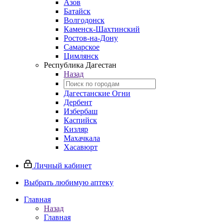
Азов
Батайск
Волгодонск
Каменск-Шахтинский
Ростов-на-Дону
Самарское
Цимлянск
Республика Дагестан
Назад
Дагестанские Огни
Дербент
Избербаш
Каспийск
Кизляр
Махачкала
Хасавюрт
Личный кабинет
Выбрать любимую аптеку
Главная
Назад
Главная