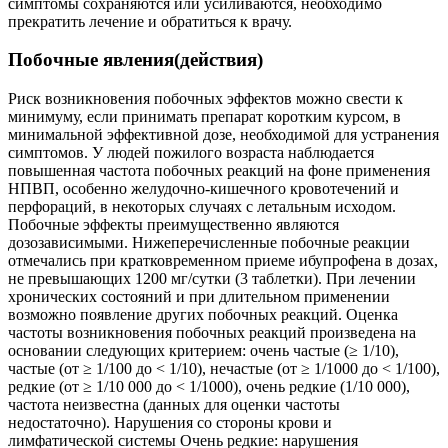
симптомы сохраняются или усиливаются, необходимо
прекратить лечение и обратиться к врачу.
Побочные явления(действия)
Риск возникновения побочных эффектов можно свести к
минимуму, если принимать препарат коротким курсом, в
минимальной эффективной дозе, необходимой для устранения
симптомов. У людей пожилого возраста наблюдается
повышенная частота побочных реакций на фоне применения
НПВП, особенно желудочно-кишечного кровотечений и
перфораций, в некоторых случаях с летальным исходом.
Побочные эффекты преимущественно являются
дозозависимыми. Нижеперечисленные побочные реакции
отмечались при кратковременном приеме ибупрофена в дозах,
не превышающих 1200 мг/сутки (3 таблетки). При лечении
хронических состояний и при длительном применении
возможно появление других побочных реакций. Оценка
частоты возникновения побочных реакций произведена на
основании следующих критерием: очень частые (≥ 1/10),
частые (от ≥ 1/100 до < 1/10), нечастые (от ≥ 1/1000 до < 1/100),
редкие (от ≥ 1/10 000 до < 1/1000), очень редкие (1/10 000),
частота неизвестна (данных для оценки частоты
недостаточно). Нарушения со стороны крови и
лимфатической системы Очень редкие: нарушения