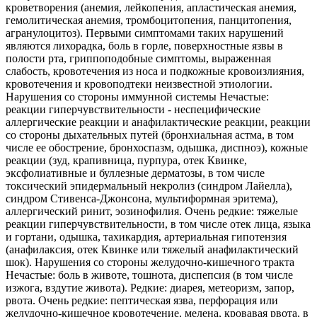
кроветворения (анемия, лейкопения, апластическая анемия,
гемолитическая анемия, тромбоцитопения, панцитопения,
агранулоцитоз). Первыми симптомами таких нарушений
являются лихорадка, боль в горле, поверхностные язвы в
полости рта, гриппоподобные симптомы, выраженная
слабость, кровотечения из носа и подкожные кровоизлияния,
кровотечения и кровоподтеки неизвестной этиологии.
Нарушения со стороны иммунной системы Нечастые:
реакции гиперчувствительности - неспецифические
аллергические реакции и анафилактические реакции, реакции
со стороны дыхательных путей (бронхиальная астма, в том
числе ее обострение, бронхоспазм, одышка, диспноэ), кожные
реакции (зуд, крапивница, пурпура, отек Квинке,
эксфолиативные и буллезные дерматозы, в том числе
токсический эпидермальный некролиз (синдром Лайелла),
синдром Стивенса-Джонсона, мультиформная эритема),
аллергический ринит, эозинофилия. Очень редкие: тяжелые
реакции гиперчувствительности, в том числе отек лица, языка
и гортани, одышка, тахикардия, артериальная гипотензия
(анафилаксия, отек Квинке или тяжелый анафилактический
шок). Нарушения со стороны желудочно-кишечного тракта
Нечастые: боль в животе, тошнота, диспепсия (в том числе
изжога, вздутие живота). Редкие: диарея, метеоризм, запор,
рвота. Очень редкие: пептическая язва, перфорация или
желудочно-кишечное кровотечение, мелена, кровавая рвота, в