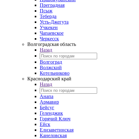
Преградная
Псыж
Теберда
Усть-Джегута
Учкекен
Чапаевское
Черкесск
Волгоградская область
Назад
Волгоград
Волжский
Котельниково
Краснодарский край
Назад
Анапа
Армавир
Бейсуг
Геленджик
Горячий Ключ
Ейск
Елизаветинская
Канеловская