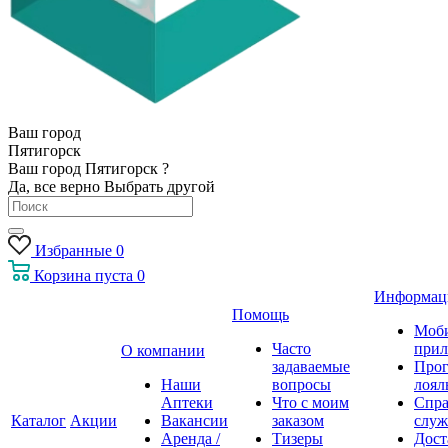
Ваш город
Пятигорск
Ваш город Пятигорск ?
Да, все верно
Выбрать другой
Избранные
0
Корзина
пуста
0
Информац
Помощь
Моб
Часто
прил
О компании
задаваемые
Про
Наши
вопросы
лоял
Аптеки
Что с моим
Спра
Каталог
Акции
Вакансии
заказом
служ
Аренда /
Тизеры
Дост