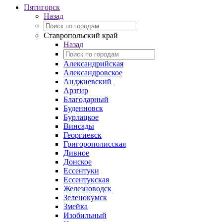
Пятигорск
Назад
Ставропольский край
Назад
Александрийская
Александровское
Анджиевский
Арзгир
Благодарный
Буденновск
Бурлацкое
Винсады
Георгиевск
Григорополисская
Дивное
Донское
Ессентуки
Ессентукская
Железноводск
Зеленокумск
Змейка
Изобильный