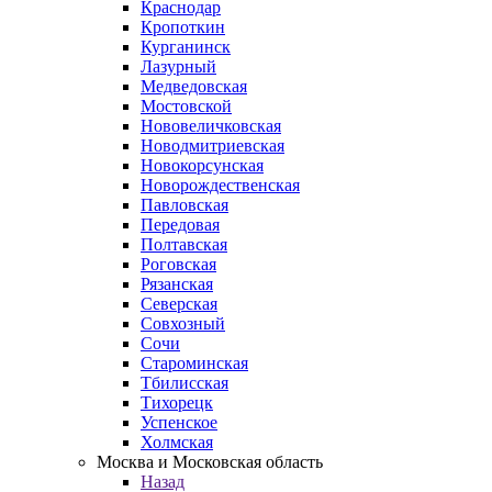
Краснодар
Кропоткин
Курганинск
Лазурный
Медведовская
Мостовской
Нововеличковская
Новодмитриевская
Новокорсунская
Новорождественская
Павловская
Передовая
Полтавская
Роговская
Рязанская
Северская
Совхозный
Сочи
Староминская
Тбилисская
Тихорецк
Успенское
Холмская
Москва и Московская область
Назад