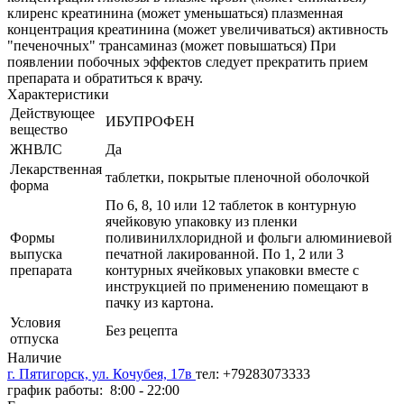
клиренс креатинина (может уменьшаться) плазменная
концентрация креатинина (может увеличиваться) активность
"печеночных" трансаминаз (может повышаться) При
появлении побочных эффектов следует прекратить прием
препарата и обратиться к врачу.
Характеристики
Действующее
ИБУПРОФЕН
вещество
ЖНВЛС
Да
Лекарственная
таблетки, покрытые пленочной оболочкой
форма
По 6, 8, 10 или 12 таблеток в контурную
ячейковую упаковку из пленки
Формы
поливинилхлоридной и фольги алюминиевой
выпуска
печатной лакированной. По 1, 2 или 3
препарата
контурных ячейковых упаковки вместе с
инструкцией по применению помещают в
пачку из картона.
Условия
Без рецепта
отпуска
Наличие
г. Пятигорск, ул. Кочубея, 17в
тел: +79283073333
график работы: 8:00 - 22:00