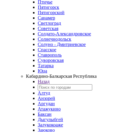
Птичье
Пятигорск
Пятигорский
Санамер
Светлоград
Советская
Солдато-Александровское
Солнечнодольск
Солуно - Дмитриевское
Спасское
Ставрополь
Суворовская
Татарка
Юца
Кабардино‑Балкарская Республика
Назад
Алтуд
Анзорей
Аргудан
Атажукино
Баксан
Дыгулыбгей
Залукокоаже
Заюково