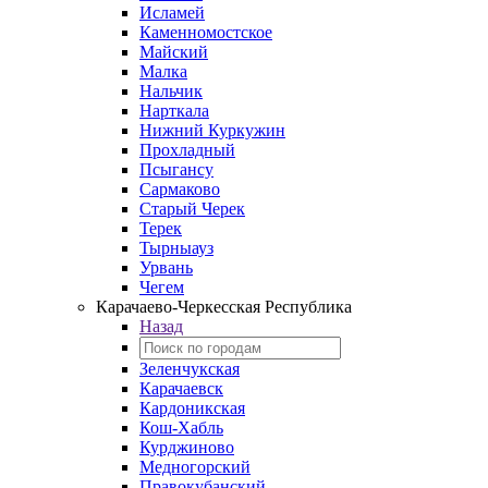
Исламей
Каменномостское
Майский
Малка
Нальчик
Нарткала
Нижний Куркужин
Прохладный
Псыгансу
Сармаково
Старый Черек
Терек
Тырныауз
Урвань
Чегем
Карачаево-Черкесская Республика
Назад
Зеленчукская
Карачаевск
Кардоникская
Кош-Хабль
Курджиново
Медногорский
Правокубанский