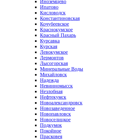
Иноземцево
Ипатово
Кисловодск
Константиновская
Кочубеевское
Краснокумское
Красный Пахарь
Курсавка
Курская
Левокумское
Лермонтов
Лысогорская
Минеральные Воды
Михайловск
Надежда
Невинномысск
Незлобная
Нефтекумск
Новоалександровск
Новозаведенное
Новопавловск
Новоселицкое
Подкумок
Покойное
Прасковея