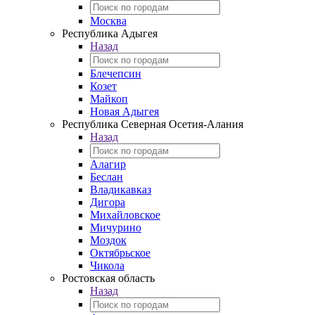
Москва
Республика Адыгея
Назад
Блечепсин
Козет
Майкоп
Новая Адыгея
Республика Северная Осетия-Алания
Назад
Алагир
Беслан
Владикавказ
Дигора
Михайловское
Мичурино
Моздок
Октябрьское
Чикола
Ростовская область
Назад