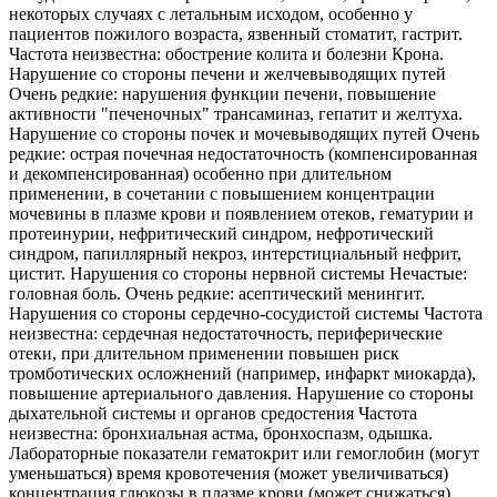
некоторых случаях с летальным исходом, особенно у
пациентов пожилого возраста, язвенный стоматит, гастрит.
Частота неизвестна: обострение колита и болезни Крона.
Нарушение со стороны печени и желчевыводящих путей
Очень редкие: нарушения функции печени, повышение
активности "печеночных" трансаминаз, гепатит и желтуха.
Нарушение со стороны почек и мочевыводящих путей Очень
редкие: острая почечная недостаточность (компенсированная
и декомпенсированная) особенно при длительном
применении, в сочетании с повышением концентрации
мочевины в плазме крови и появлением отеков, гематурии и
протеинурии, нефритический синдром, нефротический
синдром, папиллярный некроз, интерстициальный нефрит,
цистит. Нарушения со стороны нервной системы Нечастые:
головная боль. Очень редкие: асептический менингит.
Нарушения со стороны сердечно-сосудистой системы Частота
неизвестна: сердечная недостаточность, периферические
отеки, при длительном применении повышен риск
тромботических осложнений (например, инфаркт миокарда),
повышение артериального давления. Нарушение со стороны
дыхательной системы и органов средостения Частота
неизвестна: бронхиальная астма, бронхоспазм, одышка.
Лабораторные показатели гематокрит или гемоглобин (могут
уменьшаться) время кровотечения (может увеличиваться)
концентрация глюкозы в плазме крови (может снижаться)