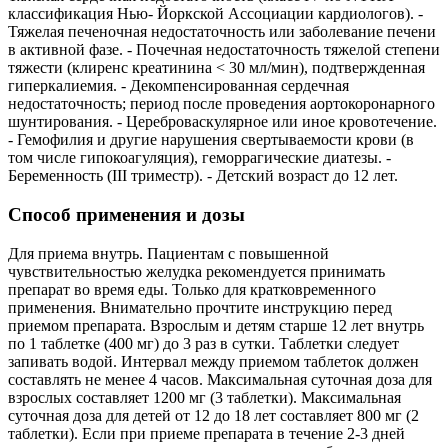
классификация Нью- Йоркской Ассоциации кардиологов). -
Тяжелая печеночная недостаточность или заболевание печени
в активной фазе. - Почечная недостаточность тяжелой степени
тяжести (клиренс креатинина < 30 мл/мин), подтвержденная
гиперкалиемия. - Декомпенсированная сердечная
недостаточность; период после проведения аортокоронарного
шунтирования. - Цереброваскулярное или иное кровотечение.
- Гемофилия и другие нарушения свертываемости крови (в
том числе гипокоагуляция), геморрагические диатезы. -
Беременность (III триместр). - Детский возраст до 12 лет.
Способ применения и дозы
Для приема внутрь. Пациентам с повышенной
чувствительностью желудка рекомендуется принимать
препарат во время еды. Только для кратковременного
применения. Внимательно прочтите инструкцию перед
приемом препарата. Взрослым и детям старше 12 лет внутрь
по 1 таблетке (400 мг) до 3 раз в сутки. Таблетки следует
запивать водой. Интервал между приемом таблеток должен
составлять не менее 4 часов. Максимальная суточная доза для
взрослых составляет 1200 мг (3 таблетки). Максимальная
суточная доза для детей от 12 до 18 лет составляет 800 мг (2
таблетки). Если при приеме препарата в течение 2-3 дней