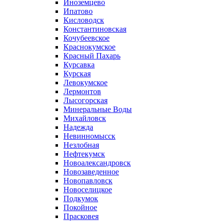
Иноземцево
Ипатово
Кисловодск
Константиновская
Кочубеевское
Краснокумское
Красный Пахарь
Курсавка
Курская
Левокумское
Лермонтов
Лысогорская
Минеральные Воды
Михайловск
Надежда
Невинномысск
Незлобная
Нефтекумск
Новоалександровск
Новозаведенное
Новопавловск
Новоселицкое
Подкумок
Покойное
Прасковея