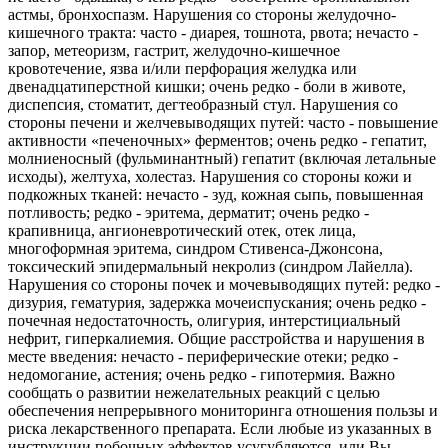
астмы, бронхоспазм. Нарушения со стороны желудочно-
кишечного тракта: часто - диарея, тошнота, рвота; нечасто -
запор, метеоризм, гастрит, желудочно-кишечное
кровотечение, язва и/или перфорация желудка или
двенадцатиперстной кишки; очень редко - боли в животе,
диспепсия, стоматит, дегтеобразный стул. Нарушения со
стороны печени и желчевыводящих путей: часто - повышение
активности «печеночных» ферментов; очень редко - гепатит,
молниеносный (фульминантный) гепатит (включая летальные
исходы), желтуха, холестаз. Нарушения со стороны кожи и
подкожных тканей: нечасто - зуд, кожная сыпь, повышенная
потливость; редко - эритема, дерматит; очень редко -
крапивница, ангионевротический отек, отек лица,
многоформная эритема, синдром Стивенса-Джонсона,
токсический эпидермальный некролиз (синдром Лайелла).
Нарушения со стороны почек и мочевыводящих путей: редко -
дизурия, гематурия, задержка мочеиспускания; очень редко -
почечная недостаточность, олигурия, интерстициальный
нефрит, гиперкалиемия. Общие расстройства и нарушения в
месте введения: нечасто - периферические отеки; редко -
недомогание, астения; очень редко - гипотермия. Важно
сообщать о развитии нежелательных реакций с целью
обеспечения непрерывного мониторинга отношения пользы и
риска лекарственного препарата. Если любые из указанных в
инструкции побочных эффектов усугубляются, или Вы