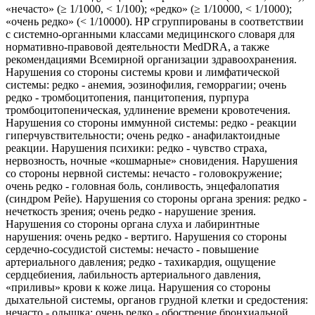
«нечасто» (≥ 1/1000, < 1/100); «редко» (≥ 1/10000, < 1/1000);
«очень редко» (< 1/10000). HP сгруппированы в соответствии
с системно-органными классами медицинского словаря для
нормативно-правовой деятельности MedDRA, а также
рекомендациями Всемирной организации здравоохранения.
Нарушения со стороны системы крови и лимфатической
системы: редко - анемия, эозинофилия, геморрагии; очень
редко - тромбоцитопения, панцитопения, пурпура
тромбоцитопеническая, удлинение времени кровотечения.
Нарушения со стороны иммунной системы: редко - реакции
гиперчувствительности; очень редко - анафилактоидные
реакции. Нарушения психики: редко - чувство страха,
нервозность, ночные «кошмарные» сновидения. Нарушения
со стороны нервной системы: нечасто - головокружение;
очень редко - головная боль, сонливость, энцефалопатия
(синдром Рейе). Нарушения со стороны органа зрения: редко -
нечеткость зрения; очень редко - нарушение зрения.
Нарушения со стороны органа слуха и лабиринтные
нарушения: очень редко - вертиго. Нарушения со стороны
сердечно-сосудистой системы: нечасто - повышение
артериального давления; редко - тахикардия, ощущение
сердцебиения, лабильность артериального давления,
«приливы» крови к коже лица. Нарушения со стороны
дыхательной системы, органов грудной клетки и средостения:
нечасто - одышка; очень редко - обострение бронхиальной