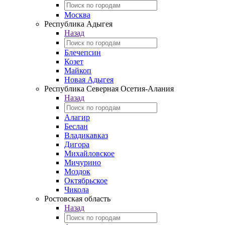
Москва
Республика Адыгея
Назад
Блечепсин
Козет
Майкоп
Новая Адыгея
Республика Северная Осетия-Алания
Назад
Алагир
Беслан
Владикавказ
Дигора
Михайловское
Мичурино
Моздок
Октябрьское
Чикола
Ростовская область
Назад