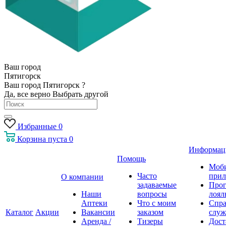
Ваш город
Пятигорск
Ваш город Пятигорск ?
Да, все верно
Выбрать другой
Избранные
0
Корзина
пуста
0
Информац
Помощь
Моб
Часто
прил
О компании
задаваемые
Про
Наши
вопросы
лоял
Аптеки
Что с моим
Спра
Каталог
Акции
Вакансии
заказом
служ
Аренда /
Тизеры
Дост