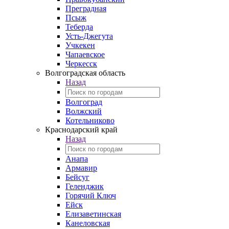
Преградная
Псыж
Теберда
Усть-Джегута
Учкекен
Чапаевское
Черкесск
Волгоградская область
Назад
Волгоград
Волжский
Котельниково
Краснодарский край
Назад
Анапа
Армавир
Бейсуг
Геленджик
Горячий Ключ
Ейск
Елизаветинская
Канеловская