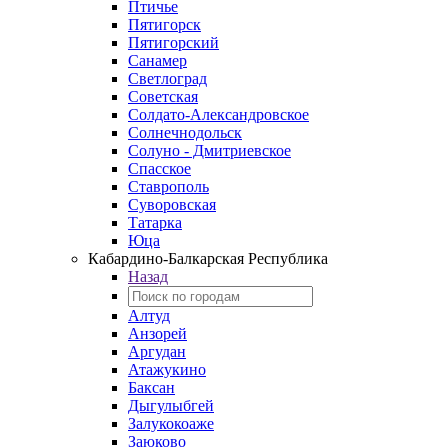
Птичье
Пятигорск
Пятигорский
Санамер
Светлоград
Советская
Солдато-Александровское
Солнечнодольск
Солуно - Дмитриевское
Спасское
Ставрополь
Суворовская
Татарка
Юца
Кабардино‑Балкарская Республика
Назад
Алтуд
Анзорей
Аргудан
Атажукино
Баксан
Дыгулыбгей
Залукокоаже
Заюково