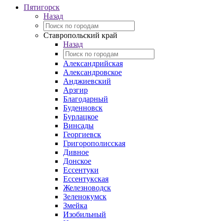
Пятигорск
Назад
Ставропольский край
Назад
Александрийская
Александровское
Анджиевский
Арзгир
Благодарный
Буденновск
Бурлацкое
Винсады
Георгиевск
Григорополисская
Дивное
Донское
Ессентуки
Ессентукская
Железноводск
Зеленокумск
Змейка
Изобильный