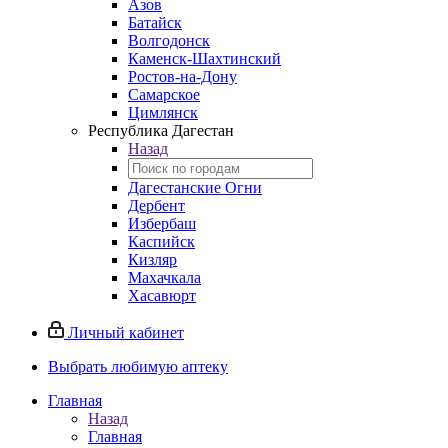
Азов
Батайск
Волгодонск
Каменск-Шахтинский
Ростов-на-Дону
Самарское
Цимлянск
Республика Дагестан
Назад
Дагестанские Огни
Дербент
Избербаш
Каспийск
Кизляр
Махачкала
Хасавюрт
Личный кабинет
Выбрать любимую аптеку
Главная
Назад
Главная