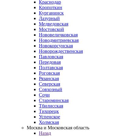
Краснодар
Кропоткин
Курганинск
Лазурный
Медведовская
Мостовской
Нововеличковская
Новодмитриевская
Новокорсунская
Новорождественская
Павловская
Передовая
Полтавская
Роговская
Рязанская
Северская
Совхозный
Сочи
Староминская
Тбилисская
Тихорецк
Успенское
Холмская
Москва и Московская область
Назад