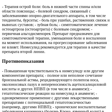
- Терапия острой боли: боль в нижней части спины и/или
области поясницы; - болевой синдром, связанный с
заболеваниями опорно-двигательного аппарата, в том числе
тендиниты, бурситы; - боль при ушибах, растяжениях связок и
вывихах суставов; - зубная боль; - симптоматическое лечение
остеоартроза (остеоартрита) с болевым синдромом; -
первичная альгодисменорея. Препарат предназначен для
симптоматической терапии, уменьшения боли и воспаления
на момент использования, на прогрессирование заболевания
не влияет. Нимесулид рекомендуется для терапии в качестве
препарата второй линии.
Противопоказания
- Повышенная чувствительность к нимесулиду или другим
компонентам препарата; - полное или неполное сочетание
бронхиальной астмы, рецидивирующего полипоза носа,
околоносовых пазух и непереносимость ацетилсалициловой
кислоты и других НПВП (в том числе в анамнезе); -
гепатотоксические реакции на нимесулид в анамнезе; -
одновременное применение с другими лекарственными
препаратами с потенциальной гепатотоксичностью
(например, другими НПВП); - хронические воспалительные
заболевания кишечника (болезнь Крона, язвенный колит) в