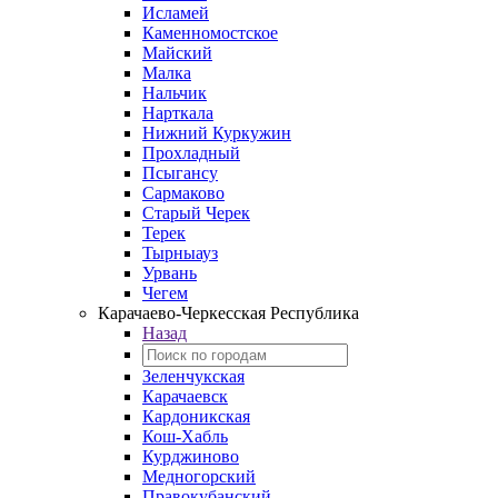
Исламей
Каменномостское
Майский
Малка
Нальчик
Нарткала
Нижний Куркужин
Прохладный
Псыгансу
Сармаково
Старый Черек
Терек
Тырныауз
Урвань
Чегем
Карачаево-Черкесская Республика
Назад
Зеленчукская
Карачаевск
Кардоникская
Кош-Хабль
Курджиново
Медногорский
Правокубанский