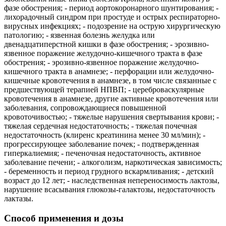
фазе обострения; - период аортокоронарного шунтирования; -
лихорадочный синдром при простуде и острых респираторно-
вирусных инфекциях; - подозрение на острую хирургическую
патологию; - язвенная болезнь желудка или
двенадцатиперстной кишки в фазе обострения; - эрозивно-
язвенное поражение желудочно-кишечного тракта в фазе
обострения; - эрозивно-язвенное поражение желудочно-
кишечного тракта в анамнезе; - перфорации или желудочно-
кишечные кровотечения в анамнезе, в том числе связанные с
предшествующей терапией НПВП; - цереброваскулярные
кровотечения в анамнезе, другие активные кровотечения или
заболевания, сопровождающиеся повышенной
кровоточивостью; - тяжелые нарушения свертывания крови; -
тяжелая сердечная недостаточность; - тяжелая почечная
недостаточность (клиренс креатинина менее 30 мл/мин); -
прогрессирующее заболевание почек; - подтвержденная
гиперкалиемия; - печеночная недостаточность, активное
заболевание печени; - алкоголизм, наркотическая зависимость;
- беременность и период грудного вскармливания; - детский
возраст до 12 лет; - наследственная непереносимость лактозы,
нарушение всасывания глюкозы-галактозы, недостаточность
лактазы.
Способ применения и дозы