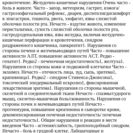
кровотечение. Желудочно-кишечные нарушения Очень часто -
боль в животе. Часто - запор, метеоризм, гастрит, изжога/
гастроэзофагеальный рефлюкс, диарея, диспепсия/дискомфорт
в эпигастрии, тошнота, рвота, эзофагит, язвы слизистой
оболочки полости рта. Нечасто - вздутие живота, изменение
перистальтики, сухость слизистой оболочки полости рта,
гастродуоденальная язва, язва желудка, включая желудочно-
кишечные перфорации и кровотечения, синдром
раздраженного кишечника, панкреатит1. Нарушения со
стороны печени и желчевыводящих путей Часто - повышение
активности АЛТ, повышение активности ACT. Редко -
гепатит1. Редко2 - печеночная недостаточность1, желтуха1.
Нарушения со стороны кожи и подкожной клетчатки Часто -
экхимоз. Нечасто - отечность лица, зуд, сыпь, эритема1,
крапивница1. Редко2 - синдром Стивенса-Джонсона1,
токсический эпидермальный нскролиз1, фиксированная
лекарственная эритема1. Нарушения со стороны мышечной,
скелетной и соединительной ткани Нечасто - спазмы/судороги
мышц, скелетно-мышечная боль/скованность. Нарушения со
стороны почек и мочевыводящих путей Нечасто -
протеинурия, повышение креатинина в сыворотке крови,
декомпенсированная почечная недостаточность/ почечная
недостаточность1. Общие нарушения и реакции в месте
введения Часто - астения/слабость, гриппоподобный синдром.
Нечасто - боль в грудной клетке. Лабораторные и