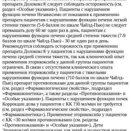
препарата Долококс® следует соблюдать осторожность (см.
раздел «Особые указания»). Пациенты с нарушением
функции печени Независимо от показания к применению
препарата пациентам с нарушениями функции печени легкой
степени тяжести (5-6 баллов по шкале Чайлд-Пью) не следует
превышать дозу 60 мг один раз в день, пациентам с
нарушениями функции печени средней степени тяжести (7-9
баллов по шкале Чайлд-Пью) - 30 мг один раз в день.
Рекомендуется соблюдать осторожность при применении
препарата Долококс® у пациентов с нарушениями функции
печени средней степени тяжести, так как клинический опыт
применения эторикоксиба у данной группы пациентов
ограничен. В связи с отсутствием клинического опыта
применения эторикоксиба у пациентов с тяжелыми
нарушениями функции печени (?10 баллов по шкале Чайлд-
Пью) препарат противопоказан для данной группы пациентов
(см. раздел «Фармакологические свойства», подраздел
«Фармакокинетика», а также разделы «Противопоказания» и
«Особые указания»). Пациенты с нарушением функции почек
Коррекции дозы у пациентов с КК ?30 мл/мин не требуется
(см. раздел «Фармакологические свойства», подраздел
«Фармакокинетика»). Применение эторикоксиба у пациентов
с КК <30 мл/мин противопоказано (см. разделы
«Противопоказания» и «Особые указания»). Дети
Эторикоксиб противопоказан для детей и подростков младше