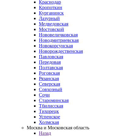
Краснодар
Кропоткин
Курганинск
Лазурный
Медведовская
Мостовской
Нововеличковская
Новодмитриевская
Новокорсунская
Новорождественская
Павловская
Передовая
Полтавская
Роговская
Рязанская
Северская
Совхозный
Сочи
Староминская
Тбилисская
Тихорецк
Успенское
Холмская
Москва и Московская область
Назад