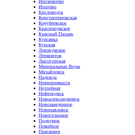
Иноземцево
Ипатово
Кисловодск
Константиновская
Кочубеевское
Краснокумское
Красный Пахарь
Курсавка
Курская
Левокумское
Лермонтов
Лысогорская
Минеральные Воды
Михайловск
Надежда
Невинномысск
Незлобная
Нефтекумск
Новоалександровск
Новозаведенное
Новопавловск
Новоселицкое
Подкумок
Покойное
Прасковея