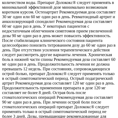
количеством воды. Препарат Долококс® следует применять в
минимальной эффективной дозе минимально возможным
коротким курсом. Остеоартрит Рекомендуемая доза составляет
30 мг один или 60 мг один раз в день. Ревматоидный артрит и
анкилозирующий спондилит Рекомендуемая доза составляет
60 мг один раз в день. У некоторых пациентов с
недостаточным облегчением симптомов прием увеличенной
дозы 90 мг один раз в день может повысить эффективность.
После стабилизации клинического состояния пациента
целесообразно понизить титрованием дозу до 60 мг один раз в
день. При отсутствии усиления терапевтического действия
следует рассмотреть другие варианты лечения. Хроническая
боль в нижней части спины Рекомендуемая доза составляет 60
мг один раз в день. Продолжительность лечения не должна
превышать 12 недель. При состояниях, сопровождающихся
острой болью, препарат Долококс® следует применять только
в острый симптоматический период. Острый подагрический
артрит Рекомендуемая доза составляет 120 мг один раз в день.
Продолжительность применения препарата в дозе 120 мг
составляет не более 8 дней. Острая боль после
стоматологических операций Рекомендуемая доза составляет
90 мг один раз в день. При лечении острой боли после
стоматологических операций препарат Долококс® следует
применять только в острый симптоматический период не
более 3 дней. Дозы, превышающие рекомендованные для