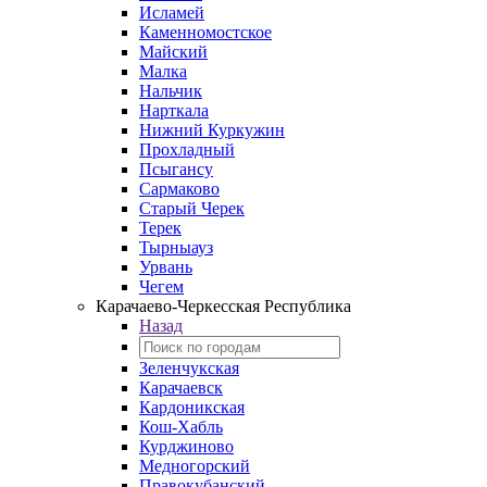
Исламей
Каменномостское
Майский
Малка
Нальчик
Нарткала
Нижний Куркужин
Прохладный
Псыгансу
Сармаково
Старый Черек
Терек
Тырныауз
Урвань
Чегем
Карачаево-Черкесская Республика
Назад
Зеленчукская
Карачаевск
Кардоникская
Кош-Хабль
Курджиново
Медногорский
Правокубанский