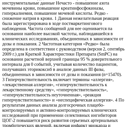
инструментальные данные Нечасто - повышение азота
мочевины крови, повышение креатинфосфокиназы,
гиперкалиемия, повышение мочевой кислоты. Редко -
снижение натрия в крови. 1 Данная нежелательная реакция
была зарегистрирована в ходе постмаркетингового
наблюдения. Частота сообщений для нее оценивается па
основании наиболее высокой частоты, наблюдавшейся в
клинических исследованиях, объединенных в зависимости от
дозы и показания. 2 Частотная категория «Редко» была
определена в соответствии с руководством (версия 2, сентябрь
2009 г.) для Краткой Характеристики Препарата (SmPC) на
основании расчетной верхней границы 95 % доверительного
интервала для 0 событий, учитывая количество пациентов,
получавших эторикоксиб в анализе данных III фазы,
объединенных в зависимости от дозы и показания (n=15470).
3 Гиперчувствительность включает термины «аллергия»,
«лекарственная аллергия», «гиперчувствительность к
лекарственному средству», «гиперчувствительность»,
«гиперчувствительность неуточненная», «реакция
гиперчувствительности» и «неспецифическая аллергия». 4 По
результатам данных анализа долгосрочных плацебо-
контролируемых и активно-контролируемых клинических
исследований при применении селективных ингибиторов
ЦОГ-2 повышается риск развития серьезных артериальных
тромботических явлений, включая инфаркт миокарда и