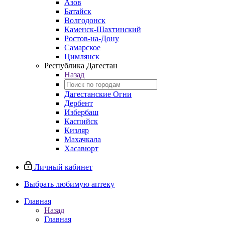
Азов
Батайск
Волгодонск
Каменск-Шахтинский
Ростов-на-Дону
Самарское
Цимлянск
Республика Дагестан
Назад
Дагестанские Огни
Дербент
Избербаш
Каспийск
Кизляр
Махачкала
Хасавюрт
Личный кабинет
Выбрать любимую аптеку
Главная
Назад
Главная