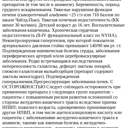
препаратов (в том числе в анамнезе). Беременность, период
грудного вскармливания. Тяжелые нарушения функции
печени (сывороточный альбумин <25 г/л или ?10 баллов по
шкале Чайлд-Пью). Тяжелая почечная недостаточность (КК
менее 30 мл/мин). Детский возраст до 16 лет. Воспалительные
заболевания кишечника. Хроническая сердечная
недостаточность (II-IV функциональный класс по NYHA).
Неконтролируемая гипертензия, при которой показатели
артериального давления стойко превышают 140/90 мм рт. ст.
Подтвержденная ишемическая болезнь сердца, заболевания
периферических артерий и/или цереброваскулярные
заболевания. Редко встречающаяся наследственная
непереносимость галактозы, дефицит лактазы лопарей,
глюкозо-галактозная мальабсорбция (препарат содержит
лактозы моногидрат). Подтвержденная
гиперкалиемия.Прогрессирующие заболевания почек. С
ОСТОРОЖНОСТЬЮ Следует соблюдать осторожность при
применении препарата у следующих групп пациентов: -
пациенты с повышенным риском развития осложнений со
стороны желудочно-кишечного тракта вследствие приема
НПВП; пожилого возраста, одновременно принимающие
другие НПВП, в том числе ацетилсалициловую кислоту или
пациенты с заболеваниями желудочно-кишечного тракта в
анамнезе, такими как язвенная болезнь и желудочно-
кишечные кровотечения; - пациенты, имеющие в анамнезе