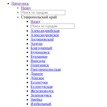
Пятигорск
Назад
Ставропольский край
Назад
Александрийская
Александровское
Анджиевский
Арзгир
Благодарный
Буденновск
Бурлацкое
Винсады
Георгиевск
Григорополисская
Дивное
Донское
Ессентуки
Ессентукская
Железноводск
Зеленокумск
Змейка
Изобильный