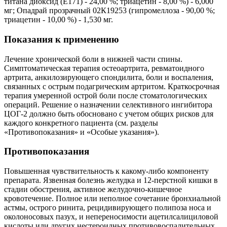
титана диоксид (Е171) - 24,00 %; триацетин - 8,00 %) - 6,000
мг; Опадрай прозрачный 02К19253 (гипромеллоза - 90,00 %;
триацетин - 10,00 %) - 1,530 мг.
Показания к применению
Лечение хронической боли в нижней части спины.
Симптоматическая терапия остеоартрита, ревматоидного
артрита, анкилозирующего спондилита, боли и воспаления,
связанных с острым подагрическим артритом. Краткосрочная
терапия умеренной острой боли после стоматологических
операций. Решение о назначении селективного ингибитора
ЦОГ-2 должно быть обосновано с учетом общих рисков для
каждого конкретного пациента (см. разделы
«Противопоказания» и «Особые указания»).
Противопоказания
Повышенная чувствительность к какому-либо компоненту
препарата. Язвенная болезнь желудка и 12-перстной кишки в
стадии обострения, активное желудочно-кишечное
кровотечение. Полное или неполное сочетание бронхиальной
астмы, острого ринита, рецидивирующего полипоза носа и
околоносовых пазух, и непереносимости ацетилсалициловой
кислоты или других нестероидных противовоспалительных