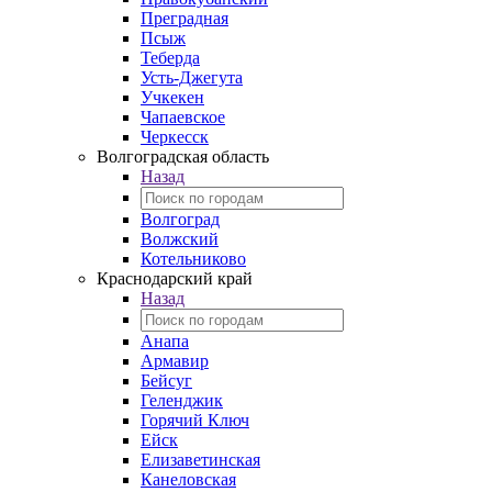
Преградная
Псыж
Теберда
Усть-Джегута
Учкекен
Чапаевское
Черкесск
Волгоградская область
Назад
Волгоград
Волжский
Котельниково
Краснодарский край
Назад
Анапа
Армавир
Бейсуг
Геленджик
Горячий Ключ
Ейск
Елизаветинская
Канеловская