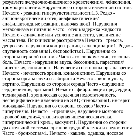
результате желудочно-кишечного кровотечения), лейкопения,
тромбоцитопения. Нарушения со стороны иммунной системы
Нечасто - реакции гиперчувствитсльности1,3. Редко -
ангионевротический отек, анафилактические/
анафилактоидные реакции, включая шок1. Нарушения
метаболизма и питания Часто - отеки/задержка жидкости.
Нечасто - снижение или усиление аппетита, увеличение
массы тела. Психические расстройства Нечасто - тревога,
депрессия, нарушения концентрации, галлюцинации1. Редко -
спутанность сознания1, беспокойство1. Нарушения со
стороны нервной системы Часто - головокружение, головная
боль. Нечасто - нарушение вкуса, бессонница, парестезия/
гипестезия, сонливость. Нарушения со стороны органа зрения
Нечасто - нечеткость зрения, конъюнктивит. Нарушения со
стороны органа слуха и лабиринта Нечасто - звон в ушах,
вертиго. Нарушения со стороны сердца Часто - ощущение
сердцебиения, аритмия1. Нечасто - фибрилляция предсердий,
тахикардия1, хроническая сердечная недостаточность,
неспецифические изменения на ЭКГ, стенокардия1, инфаркт
миокарда4. Нарушения со стороны сосудов Часто -
гипертензия. Нечасто - «приливы», нарушение мозгового
кровообращения4, транзиторная ишемическая атака,
гипертонический криз1, васкулит1. Нарушения со стороны
дыхательной системы, органов грудной клетки и средостения
Часто - бронхоспазм1. Нечасто - кашель, одышка, носовое