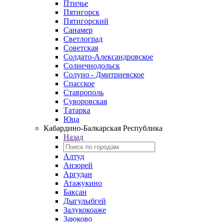
Птичье
Пятигорск
Пятигорский
Санамер
Светлоград
Советская
Солдато-Александровское
Солнечнодольск
Солуно - Дмитриевское
Спасское
Ставрополь
Суворовская
Татарка
Юца
Кабардино‑Балкарская Республика
Назад
Алтуд
Анзорей
Аргудан
Атажукино
Баксан
Дыгулыбгей
Залукокоаже
Заюково