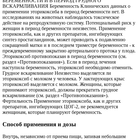
БЕРЕМЕННОСТИ И В ПЕРИОД ГРУДНОГО
ВСКАРМЛИВАНИЯ Беременность Клинических данных о
применении эторикоксиба в период беременности нет. В
исследованиях на животных наблюдалось токсическое
действие на репродуктивную систему. Потенциальный риск у
женщин в период беременности неизвестен. Применение
эторикоксиба, как и других препаратов, ингибирующих
синтез простагландинов, может приводить к подавлению
сокращений матки и в последнем триместре беременности - к
преждевременному закрытию артериального протока у плода.
Эторикоксиб противопоказан в период беременности (см.
раздел «Противопоказания»). Если в период лечения
наступила беременность, эторикоксиб необходимо отменить.
Грудное вскармливание Неизвестно выделяется ли
эторикоксиб с молоком у человека. У лактирующих крыс
эторикоксиб выделяется с молоком. Женщины, которые
принимают эторикоксиб, должны прекратить грудное
вскармливание (см. раздел «Противопоказания»).
Фертильность Применение эторикоксиба, как и других
препаратов, ингибирующих ЦОГ-2, не рекомендуется
женщинам, которые планируют беременность.
Способ применения и дозы
Внутрь, независимо от приема пищи, запивая небольшим