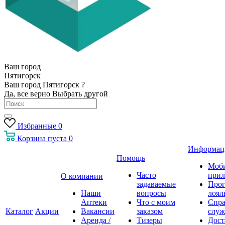
Ваш город
Пятигорск
Ваш город Пятигорск ?
Да, все верно
Выбрать другой
Избранные
0
Корзина
пуста
0
Информац
Помощь
Моб
Часто
прил
О компании
задаваемые
Про
Наши
вопросы
лоял
Аптеки
Что с моим
Спра
Каталог
Акции
Вакансии
заказом
служ
Аренда /
Тизеры
Дост