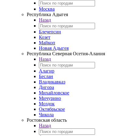
Москва
Республика Адыгея
Назад
Блечепсин
Козет
Майкоп
Новая Адыгея
Республика Северная Осетия-Алания
Назад
Алагир
Беслан
Владикавказ
Дигора
Михайловское
Мичурино
Моздок
Октябрьское
Чикола
Ростовская область
Назад