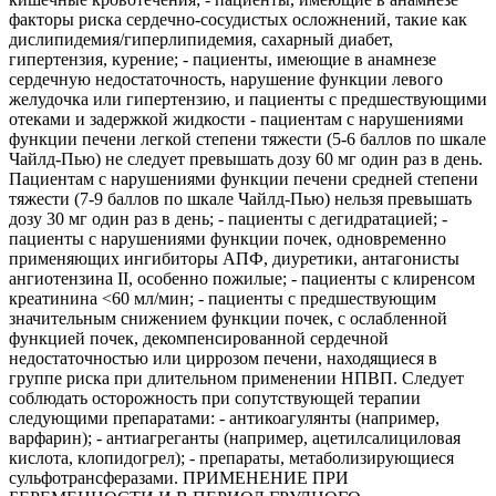
факторы риска сердечно-сосудистых осложнений, такие как
дислипидемия/гиперлипидемия, сахарный диабет,
гипертензия, курение; - пациенты, имеющие в анамнезе
сердечную недостаточность, нарушение функции левого
желудочка или гипертензию, и пациенты с предшествующими
отеками и задержкой жидкости - пациентам с нарушениями
функции печени легкой степени тяжести (5-6 баллов по шкале
Чайлд-Пью) не следует превышать дозу 60 мг один раз в день.
Пациентам с нарушениями функции печени средней степени
тяжести (7-9 баллов по шкале Чайлд-Пью) нельзя превышать
дозу 30 мг один раз в день; - пациенты с дегидратацией; -
пациенты с нарушениями функции почек, одновременно
применяющих ингибиторы АПФ, диуретики, антагонисты
ангиотензина II, особенно пожилые; - пациенты с клиренсом
креатинина <60 мл/мин; - пациенты с предшествующим
значительным снижением функции почек, с ослабленной
функцией почек, декомпенсированной сердечной
недостаточностью или циррозом печени, находящиеся в
группе риска при длительном применении НПВП. Следует
соблюдать осторожность при сопутствующей терапии
следующими препаратами: - антикоагулянты (например,
варфарин); - антиагреганты (например, ацетилсалициловая
кислота, клопидогрел); - препараты, метаболизирующиеся
сульфотрансферазами. ПРИМЕНЕНИЕ ПРИ