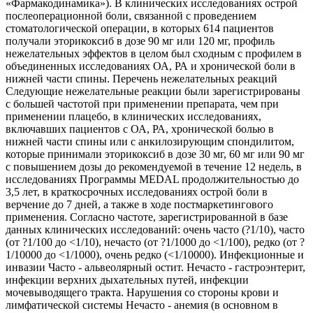
«Фармакодинамика»). В клинических исследованиях острой
послеоперационной боли, связанной с проведением
стоматологической операции, в которых 614 пациентов
получали эторикоксиб в дозе 90 мг или 120 мг, профиль
нежелательных эффектов в целом был сходным с профилем в
объединенных исследованиях ОА, РА и хронической боли в
нижней части спины. Перечень нежелательных реакций
Следующие нежелательные реакции были зарегистрированы
с большей частотой при применении препарата, чем при
применении плацебо, в клинических исследованиях,
включавших пациентов с ОА, РА, хронической болью в
нижней части спины или с анкилозирующим спондилитом,
которые принимали эторикоксиб в дозе 30 мг, 60 мг или 90 мг
с повышением дозы до рекомендуемой в течение 12 недель, в
исследованиях Программы MEDAL продолжительностью до
3,5 лет, в краткосрочных исследованиях острой боли в
верчение до 7 дней, а также в ходе постмаркетингового
применения. Согласно частоте, зарегистрированной в базе
данных клинических исследований: очень часто (?1/10), часто
(от ?1/100 до <1/10), нечасто (от ?1/1000 до <1/100), редко (от ?
1/10000 до <1/1000), очень редко (<1/10000). Инфекционные и
инвазии Часто - альвеолярный остит. Нечасто - гастроэнтерит,
инфекции верхних дыхательных путей, инфекции
мочевыводящего тракта. Нарушения со стороны крови и
лимфатической системы Нечасто - анемия (в основном в