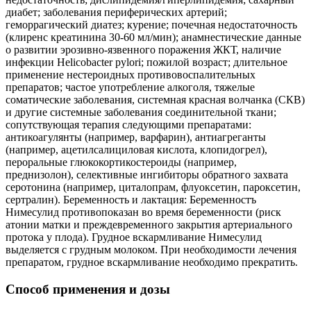
диабет; заболевания периферических артерий;
геморрагический диатез; курение; почечная недостаточность
(клиренс креатинина 30-60 мл/мин); анамнестические данные
о развитии эрозивно-язвенного поражения ЖКТ, наличие
инфекции Helicobacter pylori; пожилой возраст; длительное
применение нестероидных противовоспалительных
препаратов; частое употребление алкоголя, тяжелые
соматические заболевания, системная красная волчанка (СКВ)
и другие системные заболевания соединительной ткани;
сопутствующая терапия следующими препаратами:
антикоагулянты (например, варфарин), антиагреганты
(например, ацетилсалициловая кислота, клопидогрел),
пероральные глюкокортикостероиды (например,
преднизолон), селективные ингибиторы обратного захвата
серотонина (например, циталопрам, флуоксетин, пароксетин,
сертралин). Беременность и лактация: Беременностъ
Нимесулид противопоказан во время беременности (риск
атонии матки и преждевременного закрытия артериального
протока у плода). Грудное вскармливание Нимесулид
выделяется с грудным молоком. При необходимости лечения
препаратом, грудное вскармливание необходимо прекратить.
Способ применения и дозы