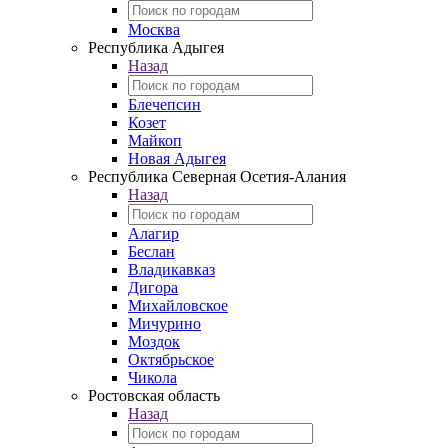
Москва
Республика Адыгея
Назад
Блечепсин
Козет
Майкоп
Новая Адыгея
Республика Северная Осетия-Алания
Назад
Алагир
Беслан
Владикавказ
Дигора
Михайловское
Мичурино
Моздок
Октябрьское
Чикола
Ростовская область
Назад