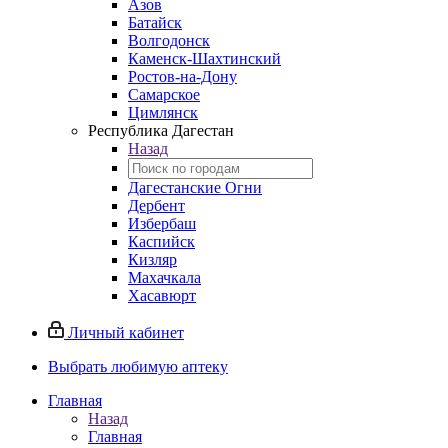
Азов
Батайск
Волгодонск
Каменск-Шахтинский
Ростов-на-Дону
Самарское
Цимлянск
Республика Дагестан
Назад
Дагестанские Огни
Дербент
Избербаш
Каспийск
Кизляр
Махачкала
Хасавюрт
Личный кабинет
Выбрать любимую аптеку
Главная
Назад
Главная