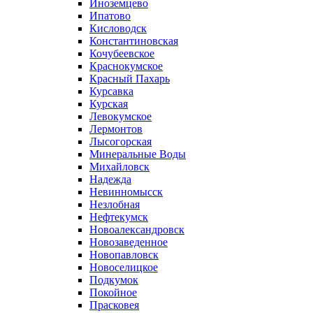
Иноземцево
Ипатово
Кисловодск
Константиновская
Кочубеевское
Краснокумское
Красный Пахарь
Курсавка
Курская
Левокумское
Лермонтов
Лысогорская
Минеральные Воды
Михайловск
Надежда
Невинномысск
Незлобная
Нефтекумск
Новоалександровск
Новозаведенное
Новопавловск
Новоселицкое
Подкумок
Покойное
Прасковея