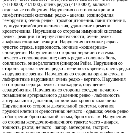
(≥1/10000; <1/1000), очень редко (<1/10000), включая
отдельные сообщения. Нарушения со стороны крови и
лимфатической системы: редко - анемия, эозинофилия,
геморрагии; очень редко - тромбоцитопения. панцитопения,
пурпура тромбоцитопеническая, удлинение времени
кровотечения. Нарушения со стороны иммунной системы:
редко - реакции гиперчувствительности; очень редко -
анафилактоидные реакции. Нарушения психики: редко -
чувство страха, нервозность, ночные «кошмарные»
сновидения. Нарушения со стороны нервной системы:
нечасто - головокружение; очень редко - головная боль,
сонливость, энцефалопатия (синдром Рейе). Нарушения со
стороны органа зрения: редко - нечеткость зрения; очень редко
- нарушение зрения. Нарушения со стороны органа слуха и
лабиринтные нарушения: очень редко - вертиго. Нарушения
со стороны сердца: редко - тахикардия, ощущение
сердцебиения. Нарушения со стороны сосудов: нечасто -
повышение артериального давления; редко - лабильность
артериального давления, «приливы» крови к коже лица.
Нарушения со стороны дыхательной системы, органов
грудной клетки и средостения: нечасто - одышка; очень редко
- обострение бронхиальной астмы, бронхоспазм. Нарушения
со стороны желудочно-кишечного тракта: часто - диарея,
тошнота, рвота; нечасто - запор, метеоризм, гастрит,
желудочно-кишечное кровотечение, язва и/или перфорация