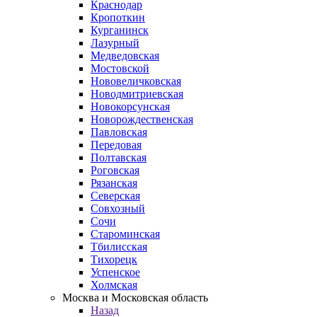
Краснодар
Кропоткин
Курганинск
Лазурный
Медведовская
Мостовской
Нововеличковская
Новодмитриевская
Новокорсунская
Новорождественская
Павловская
Передовая
Полтавская
Роговская
Рязанская
Северская
Совхозный
Сочи
Староминская
Тбилисская
Тихорецк
Успенское
Холмская
Москва и Московская область
Назад