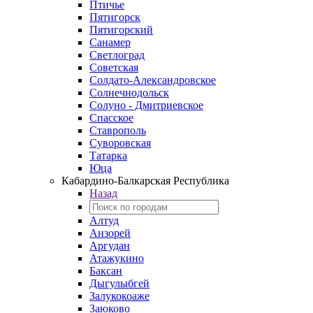
Птичье
Пятигорск
Пятигорский
Санамер
Светлоград
Советская
Солдато-Александровское
Солнечнодольск
Солуно - Дмитриевское
Спасское
Ставрополь
Суворовская
Татарка
Юца
Кабардино‑Балкарская Республика
Назад
Алтуд
Анзорей
Аргудан
Атажукино
Баксан
Дыгулыбгей
Залукокоаже
Заюково