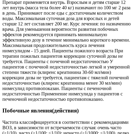
Препарат применяется внутрь. Взрослым и детям старше 12
лет внутрь (масса тела более 40 кг) назначают по 100 мг 2 раза
в день. Принимают после еды с достаточным количеством
воды. Максимальная суточная доза для взрослых и детей
старше 12 лет составляет 200 мг. Курс лечения: по назначению
врача. Для уменьшения вероятности развития побочных
эффектов рекомендуется принимать минимальную
эффективную дозу в течение минимально короткого времени.
Максимальная продолжительность курса лечения
нимесулидом - 15 дней. Пациенты пожилого возраста При
терапии пожилых пациентов коррекции суточной дозы не
требуется. Пациенты с почечной недостаточностью У
пациентов с почечной недостаточностью легкой и умеренной
степени тяжести (клиренс креатинина 30-60 мл/мин)
коррекции дозы не требуется, пациентам с тяжелой почечной
недостаточностью (клиренс креатинина менее 30 мл/мин)
нимесулид противопоказан. Пациенты с печеночной
недостаточностью Применение нимесулида у пациентов с
печеночной недостаточностью противопоказано.
Побочные явления(действия)
Частота классифицируется в соответствии с рекомендациями
ВОЗ, в зависимости от встречаемости случая: очень часто
(≥1/10), часто (≥1/100; <1/10); нечасто (≥1/1000; <1/100), редко