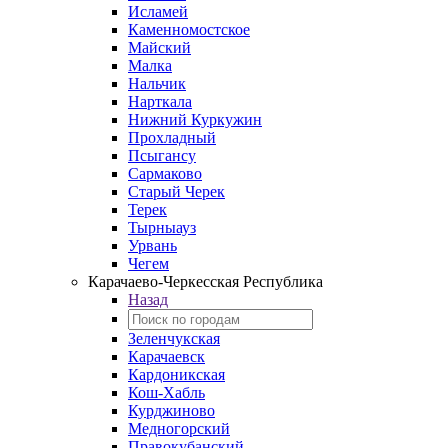
Исламей
Каменномостское
Майский
Малка
Нальчик
Нарткала
Нижний Куркужин
Прохладный
Псыгансу
Сармаково
Старый Черек
Терек
Тырныауз
Урвань
Чегем
Карачаево-Черкесская Республика
Назад
Зеленчукская
Карачаевск
Кардоникская
Кош-Хабль
Курджиново
Медногорский
Правокубанский