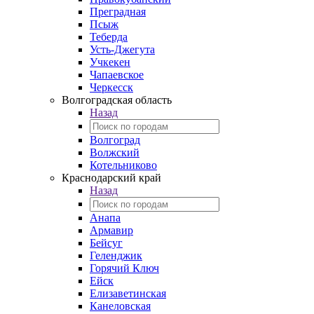
Преградная
Псыж
Теберда
Усть-Джегута
Учкекен
Чапаевское
Черкесск
Волгоградская область
Назад
Волгоград
Волжский
Котельниково
Краснодарский край
Назад
Анапа
Армавир
Бейсуг
Геленджик
Горячий Ключ
Ейск
Елизаветинская
Канеловская