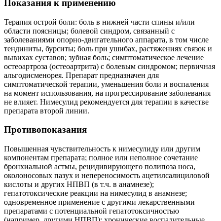
Показания к применению
Терапия острой боли: боль в нижней части спины и/или
области поясницы; болевой синдром, связанный с
заболеваниями опорно-двигательного аппарата, в том числе
тендиниты, бурситы; боль при ушибах, растяжениях связок и
вывихах суставов; зубная боль; симптоматическое лечение
остеоартроза (остеоартрита) с болевым синдромом; первичная
альгодисменорея. Препарат предназначен для
симптоматической терапии, уменьшения боли и воспаления
на момент использования, на прогрессирование заболевания
не влияет. Нимесулид рекомендуется для терапии в качестве
препарата второй линии.
Противопоказания
Повышенная чувствительность к нимесулиду или другим
компонентам препарата; полное или неполное сочетание
бронхиальной астмы, рецидивирующего полипоза носа,
околоносовых пазух и непереносимость ацетилсалициловой
кислоты и других НПВП (в т.ч. в анамнезе);
гепатотоксические реакции на нимесулид в анамнезе;
одновременное применение с другими лекарственными
препаратами с потенциальной гепатотоксичностью
(например, другими НПВП); хронические воспалительные