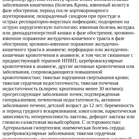
заболевания кишечника (болезнь Крона, язвенный колит) в
фазе обострения; период после аортокоронарного
шунтирования; лихорадочный синдром при простуде и
острых респираторно-вирусных инфекциях; подозрение на
острую хирургическую патологию; язвенная болезнь желудка
или двенадцатиперстной кишки в фазе обострения; эрозивно-
язвенное поражение желудочно-кишечного тракта в фазе
обострения; эрозивно-язвенное поражение желудочно-
кишечного тракта в анамнезе; перфорации или желудочно-
кишечные кровотечения в анамнезе, в том числе связанные с
предшествующей терапией НПВП; цереброваскулярные
кровотечения в анамнезе, другие активные кровотечения или
заболевания, сопровождающиеся повышенной
кровоточивостью; тяжелые нарушения свертывания крови;
тяжелая сердечная недостаточность; тяжелая почечная
недостаточность (клиренс креатинина менее 30 мл/мин);
прогрессирующее заболевание почек; подтвержденная
гиперкалиемия; печеночная недостаточность, активное
заболевание печени; детский возраст до 12 лет; беременность
и период грудного вскармливания; алкоголизм, наркотическая
зависимость; непереносимость лактозы, дефицит лактазы или
глюкозо-галактозная мальабсорбция. С осторожностью:
Артериальная гипертензия; ишемическая болезнь сердца;
цереброваскулярные заболевания; тяжелая сердечная
недостаточность; дислипидемия/гиперлипидемия; сахарный