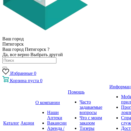
Ваш город
Пятигорск
Ваш город Пятигорск ?
Да, все верно
Выбрать другой
Избранные
0
Корзина
пуста
0
Информац
Помощь
Моб
Часто
прил
О компании
задаваемые
Про
Наши
вопросы
лоял
Аптеки
Что с моим
Спра
Каталог
Акции
Вакансии
заказом
служ
Аренда /
Тизеры
Дост