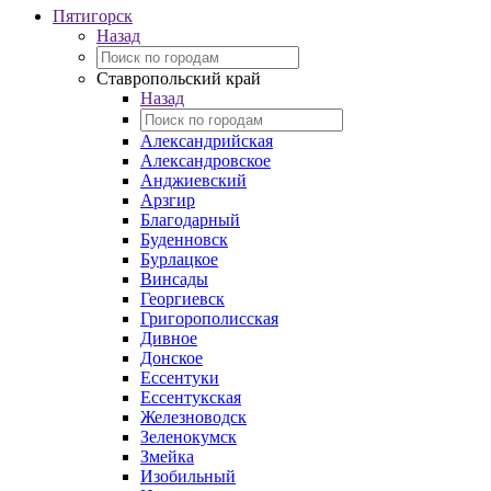
Пятигорск
Назад
Ставропольский край
Назад
Александрийская
Александровское
Анджиевский
Арзгир
Благодарный
Буденновск
Бурлацкое
Винсады
Георгиевск
Григорополисская
Дивное
Донское
Ессентуки
Ессентукская
Железноводск
Зеленокумск
Змейка
Изобильный