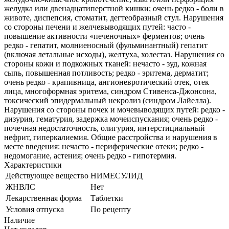
желудка или двенадцатиперстной кишки; очень редко - боли в
животе, диспепсия, стоматит, дегтеобразный стул. Нарушения
со стороны печени и желчевыводящих путей: часто -
повышение активности «печеночных» ферментов; очень
редко - гепатит, молниеносный (фульминантный) гепатит
(включая летальные исходы), желтуха, холестаз. Нарушения со
стороны кожи и подкожных тканей: нечасто - зуд, кожная
сыпь, повышенная потливость; редко - эритема, дерматит;
очень редко - крапивница, ангионевротический отек, отек
лица, многоформная эритема, синдром Стивенса-Джонсона,
токсический эпидермальный некролиз (синдром Лайелла).
Нарушения со стороны почек и мочевыводящих путей: редко -
дизурия, гематурия, задержка мочеиспускания; очень редко -
почечная недостаточность, олигурия, интерстициальный
нефрит, гиперкалиемия. Общие расстройства и нарушения в
месте введения: нечасто - периферические отеки; редко -
недомогание, астения; очень редко - гипотермия.
Характеристики
Действующее вещество
НИМЕСУЛИД
ЖНВЛС
Нет
Лекарственная форма
Таблетки
Условия отпуска
По рецепту
Наличие