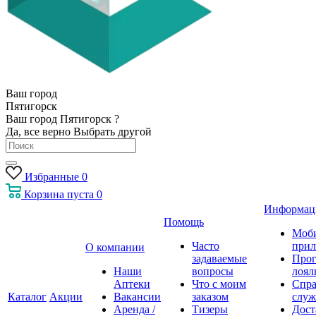
Ваш город
Пятигорск
Ваш город Пятигорск ?
Да, все верно
Выбрать другой
Избранные
0
Корзина
пуста
0
Информац
Помощь
Моб
Часто
прил
О компании
задаваемые
Про
Наши
вопросы
лоял
Аптеки
Что с моим
Спра
Каталог
Акции
Вакансии
заказом
служ
Аренда /
Тизеры
Дост