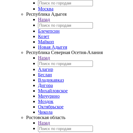
Москва
Республика Адыгея
Назад
Блечепсин
Козет
Майкоп
Новая Адыгея
Республика Северная Осетия-Алания
Назад
Алагир
Беслан
Владикавказ
Дигора
Михайловское
Мичурино
Моздок
Октябрьское
Чикола
Ростовская область
Назад