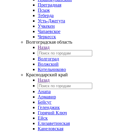
Преградная
Псыж
Теберда
Усть-Джегута
Учкекен
Чапаевское
Черкесск
Волгоградская область
Назад
Волгоград
Волжский
Котельниково
Краснодарский край
Назад
Анапа
Армавир
Бейсуг
Геленджик
Горячий Ключ
Ейск
Елизаветинская
Канеловская