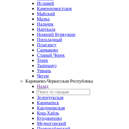
Исламей
Каменномостское
Майский
Малка
Нальчик
Нарткала
Нижний Куркужин
Прохладный
Псыгансу
Сармаково
Старый Черек
Терек
Тырныауз
Урвань
Чегем
Карачаево-Черкесская Республика
Назад
Зеленчукская
Карачаевск
Кардоникская
Кош-Хабль
Курджиново
Медногорский
Правокубанский