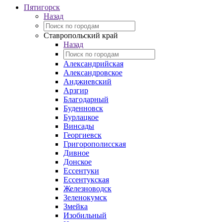
Пятигорск
Назад
Ставропольский край
Назад
Александрийская
Александровское
Анджиевский
Арзгир
Благодарный
Буденновск
Бурлацкое
Винсады
Георгиевск
Григорополисская
Дивное
Донское
Ессентуки
Ессентукская
Железноводск
Зеленокумск
Змейка
Изобильный