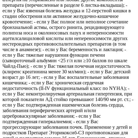
препарата (перечисленные в разделе 6 листка-вкладыша); -
если у Вас язвенная болезнь желудка и 12-перстной кишки в
стадии обострения или активное желудочно-кишечное
кровотечение; - если у Вас полное или неполное сочетание
бронхиальной астмы, острого ринита, рецидивирующего
полипоза носа и околоносовых пазух и непереносимости
ацетилсалициловой кислоты или непереносимости других
нестероидных противовоспалительных препаратов (в том
числе в анамнезе); - если у Вас беременность и лактация; -
если у Вас тяжелые нарушения функции печени
(сывороточный альбумин <25 г/л или ≥10 баллов по шкале
Чайлд-Пью); - если у Вас тяжелая почечная недостаточность
(клиренс креатинина менее 30 мл/мин); - если у Вас детский
возраст до 16 лет; - если у Вас воспалительные заболевания
кишечника; - если у Вас хроническая сердечная
недостаточность (II-IV функциональный класс по NYHA); -
если у Вас неконтролируемая артериальная гипертензия, при
которой показатели АД стойко превышают 140/90 мм рт. ст.; -
если у Вас подтвержденная ишемическая болезнь сердца,
заболевания периферических артерий и/или
цереброваскулярные заболевания; - если у Вас
подтвержденная гиперкалиемия; - если у Вас
прогрессирующие заболевания почек. Применение у детей и
подростков Препарат Эторикоксиб-СЗ противопоказан для