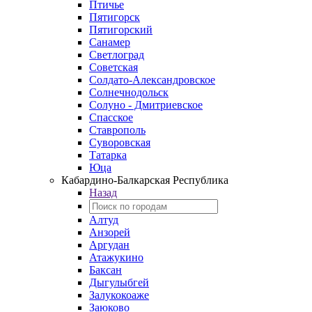
Птичье
Пятигорск
Пятигорский
Санамер
Светлоград
Советская
Солдато-Александровское
Солнечнодольск
Солуно - Дмитриевское
Спасское
Ставрополь
Суворовская
Татарка
Юца
Кабардино‑Балкарская Республика
Назад
Алтуд
Анзорей
Аргудан
Атажукино
Баксан
Дыгулыбгей
Залукокоаже
Заюково