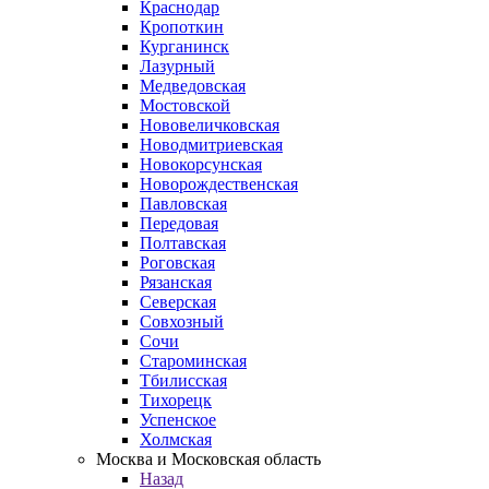
Краснодар
Кропоткин
Курганинск
Лазурный
Медведовская
Мостовской
Нововеличковская
Новодмитриевская
Новокорсунская
Новорождественская
Павловская
Передовая
Полтавская
Роговская
Рязанская
Северская
Совхозный
Сочи
Староминская
Тбилисская
Тихорецк
Успенское
Холмская
Москва и Московская область
Назад