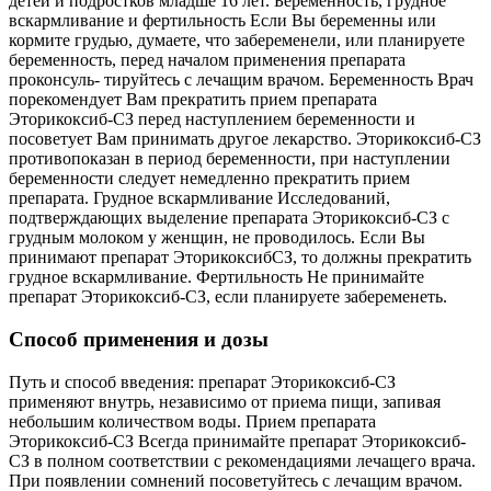
детей и подростков младше 16 лет. Беременность, грудное
вскармливание и фертильность Если Вы беременны или
кормите грудью, думаете, что забеременели, или планируете
беременность, перед началом применения препарата
проконсуль- тируйтесь с лечащим врачом. Беременность Врач
порекомендует Вам прекратить прием препарата
Эторикоксиб-СЗ перед наступлением беременности и
посоветует Вам принимать другое лекарство. Эторикоксиб-СЗ
противопоказан в период беременности, при наступлении
беременности следует немедленно прекратить прием
препарата. Грудное вскармливание Исследований,
подтверждающих выделение препарата Эторикоксиб-СЗ с
грудным молоком у женщин, не проводилось. Если Вы
принимают препарат ЭторикоксибСЗ, то должны прекратить
грудное вскармливание. Фертильность Не принимайте
препарат Эторикоксиб-СЗ, если планируете забеременеть.
Способ применения и дозы
Путь и способ введения: препарат Эторикоксиб-СЗ
применяют внутрь, независимо от приема пищи, запивая
небольшим количеством воды. Прием препарата
Эторикоксиб-СЗ Всегда принимайте препарат Эторикоксиб-
СЗ в полном соответствии с рекомендациями лечащего врача.
При появлении сомнений посоветуйтесь с лечащим врачом.