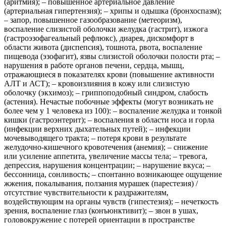
(аритмия); ‒ повышенное артериальное давление
(артериальная гипертензия); ‒ хрипы и одышка (бронхоспазм);
‒ запор, повышенное газообразование (метеоризм),
воспаление слизистой оболочки желудка (гастрит), изжога
(гастроэзофагеальный рефлюкс), диарея, дискомфорт в
области живота (диспепсия), тошнота, рвота, воспаление
пищевода (эзофагит), язвы слизистой оболочки полости рта; ‒
нарушения в работе органов печени, сердца, мышц,
отражающиеся в показателях крови (повышение активности
АЛТ и АСТ); ‒ кровоизлияния в кожу или слизистую
оболочку (экхимоз); ‒ гриппоподобный синдром, слабость
(астения). Нечастые побочные эффекты (могут возникать не
более чем у 1 человека из 100): ‒ воспаление желудка и тонкой
кишки (гастроэнтерит); ‒ воспаления в области носа и горла
(инфекции верхних дыхательных путей); ‒ инфекции
мочевыводящего тракта; ‒ потеря крови в результате
желудочно-кишечного кровотечения (анемия); ‒ снижение
или усиление аппетита, увеличение массы тела; ‒ тревога,
депрессия, нарушения концентрации; ‒ нарушение вкуса; ‒
бессонница, сонливость; ‒ спонтанно возникающее ощущение
жжения, покалывания, ползания мурашек (парестезия) /
отсутствие чувствительности к раздражителям,
воздействующим на органы чувств (гипестезия); ‒ нечеткость
зрения, воспаление глаз (конъюнктивит); ‒ звон в ушах,
головокружение с потерей ориентации в пространстве