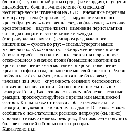
(вертиго); ‒ учащенный ритм сердца (тахикардия), ощущение
дискомфорта, боли в грудной клетке (стенокардия),
неспецифические изменения на ЭКГ; ‒ внезапные перепады
температуры тела («приливы»); ‒ нарушение мозгового
кровообращения; ‒ воспаление сосудов (васкулит); ‒ носовое
кровотечение; ‒ вздутие живота, изменение перистальтики,
язва в двенадцатиперстной кишке и желудке
(гастродуоденальная язва), синдром раздраженного
кишечника; ‒ сухость во рту; ‒ спазмы/судороги мышц,
мышечная боль/скованность; ‒ обнаружение белка в моче
(протеинурия); ‒ воспалительные состояния в организме,
отражающиеся в анализе крови (повышение креатинина в
крови, повышение азота мочевины в крови, повышение
креатинфосфокиназы, повышение мочевой кислоты). Редкие
побочные эффекты (могут возникать не более чем у 1
человека из 1 000): ‒ спутанность сознания, беспокойство; ‒
снижение натрия в крови. Сообщение о нежелательных
реакциях Если у Вас возникают какие-либо нежелательные
реакции, проконсультируйтесь с врачом или медицинской
сестрой. К ним также относятся любые нежелательные
реакции, не указанные в листке-вкладыше. Вы также можете
сообщить о нежелательных реакциях напрямую (см. ниже).
Сообщая о нежелательных реакциях, Вы помогаете получить
больше сведений о безопасности препарата.
Характеристики