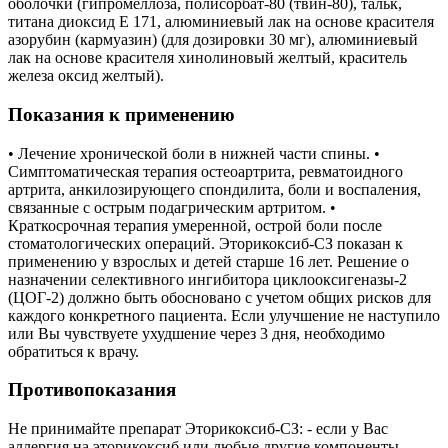
оболочки (гипромеллоза, полисорбат-80 (твин-80), тальк,
титана диоксид Е 171, алюминиевый лак на основе красителя
азорубин (кармуазин) (для дозировки 30 мг), алюминиевый
лак на основе красителя хинолиновый желтый, краситель
железа оксид желтый).
Показания к применению
• Лечение хронической боли в нижней части спины. •
Симптоматическая терапия остеоартрита, ревматоидного
артрита, анкилозирующего спондилита, боли и воспаления,
связанные с острым подагрическим артритом. •
Краткосрочная терапия умеренной, острой боли после
стоматологических операций. Эторикоксиб-СЗ показан к
применению у взрослых и детей старше 16 лет. Решение о
назначении селективного ингибитора циклооксигеназы-2
(ЦОГ-2) должно быть обосновано с учетом общих рисков для
каждого конкретного пациента. Если улучшение не наступило
или Вы чувствуете ухудшение через 3 дня, необходимо
обратиться к врачу.
Противопоказания
Не принимайте препарат Эторикоксиб-СЗ: - если у Вас
аллергия на эторикоксиб или любые другие компоненты