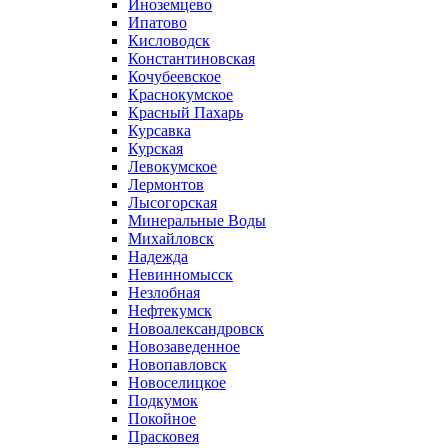
Иноземцево
Ипатово
Кисловодск
Константиновская
Кочубеевское
Краснокумское
Красный Пахарь
Курсавка
Курская
Левокумское
Лермонтов
Лысогорская
Минеральные Воды
Михайловск
Надежда
Невинномысск
Незлобная
Нефтекумск
Новоалександровск
Новозаведенное
Новопавловск
Новоселицкое
Подкумок
Покойное
Прасковея