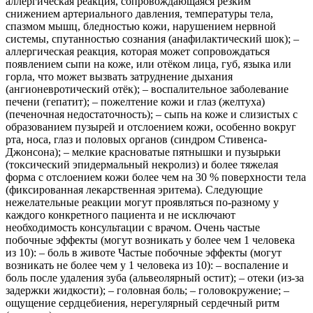
аллергическая реакция, сопровождающаяся резким
снижением артериального давления, температуры тела,
спазмом мышц, бледностью кожи, нарушением нервной
системы, спутанностью сознания (анафилактический шок); ‒
аллергическая реакция, которая может сопровождаться
появлением сыпи на коже, или отёком лица, губ, языка или
горла, что может вызвать затруднение дыхания
(ангионевротический отёк); ‒ воспалительное заболевание
печени (гепатит); ‒ пожелтение кожи и глаз (желтуха)
(печеночная недостаточность); ‒ сыпь на коже и слизистых с
образованием пузырей и отслоением кожи, особенно вокруг
рта, носа, глаз и половых органов (синдром Стивенса-
Джонсона); ‒ мелкие красноватые пятнышки и пузырьки
(токсический эпидермальный некролиз) и более тяжелая
форма с отслоением кожи более чем на 30 % поверхности тела
(фиксированная лекарственная эритема). Следующие
нежелательные реакции могут проявляться по-разному у
каждого конкретного пациента и не исключают
необходимость консультации с врачом. Очень частые
побочные эффекты (могут возникать у более чем 1 человека
из 10): ‒ боль в животе Частые побочные эффекты (могут
возникать не более чем у 1 человека из 10): ‒ воспаление и
боль после удаления зуба (альвеолярный остит); ‒ отеки (из-за
задержки жидкости); ‒ головная боль; ‒ головокружение; ‒
ощущение сердцебиения, нерегулярный сердечный ритм