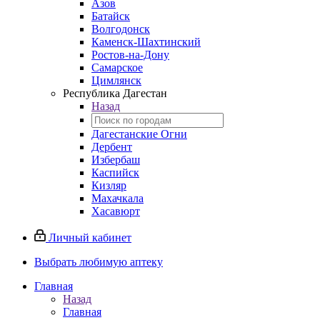
Азов
Батайск
Волгодонск
Каменск-Шахтинский
Ростов-на-Дону
Самарское
Цимлянск
Республика Дагестан
Назад
Дагестанские Огни
Дербент
Избербаш
Каспийск
Кизляр
Махачкала
Хасавюрт
Личный кабинет
Выбрать любимую аптеку
Главная
Назад
Главная