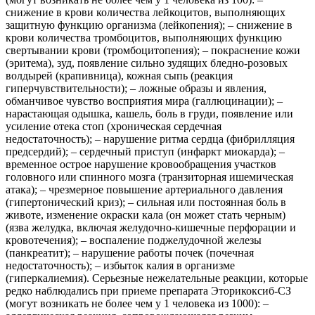
снижение в крови количества лейкоцитов, выполняющих
защитную функцию организма (лейкопения); ‒ снижение в
крови количества тромбоцитов, выполняющих функцию
свертывании крови (тромбоцитопения); ‒ покраснение кожи
(эритема), зуд, появление сильно зудящих бледно-розовых
волдырей (крапивница), кожная сыпь (реакция
гиперчувствительности); ‒ ложные образы и явления,
обманчивое чувство восприятия мира (галлюцинации); ‒
нарастающая одышка, кашель, боль в груди, появление или
усиление отека стоп (хроническая сердечная
недостаточность); ‒ нарушение ритма сердца (фибрилляция
предсердий); ‒ сердечный приступ (инфаркт миокарда); ‒
временное острое нарушение кровообращения участков
головного или спинного мозга (транзиторная ишемическая
атака); ‒ чрезмерное повышение артериального давления
(гипертонический криз); ‒ сильная или постоянная боль в
животе, изменение окраски кала (он может стать черным)
(язва желудка, включая желудочно-кишечные перфорации и
кровотечения); ‒ воспаление поджелудочной железы
(панкреатит); ‒ нарушение работы почек (почечная
недостаточность); ‒ избыток калия в организме
(гиперкалиемия). Серьезные нежелательные реакции, которые
редко наблюдались при приеме препарата Эторикоксиб-СЗ
(могут возникать не более чем у 1 человека из 1000): ‒