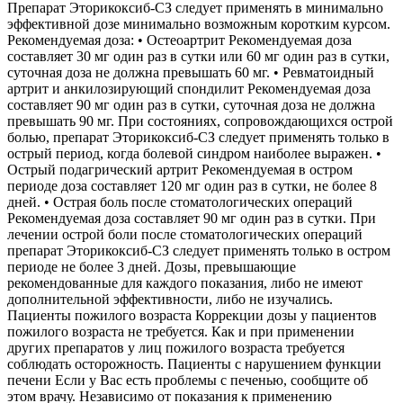
Препарат Эторикоксиб-СЗ следует применять в минимально
эффективной дозе минимально возможным коротким курсом.
Рекомендуемая доза: • Остеоартрит Рекомендуемая доза
составляет 30 мг один раз в сутки или 60 мг один раз в сутки,
суточная доза не должна превышать 60 мг. • Ревматоидный
артрит и анкилозирующий спондилит Рекомендуемая доза
составляет 90 мг один раз в сутки, суточная доза не должна
превышать 90 мг. При состояниях, сопровождающихся острой
болью, препарат Эторикоксиб-СЗ следует применять только в
острый период, когда болевой синдром наиболее выражен. •
Острый подагрический артрит Рекомендуемая в остром
периоде доза составляет 120 мг один раз в сутки, не более 8
дней. • Острая боль после стоматологических операций
Рекомендуемая доза составляет 90 мг один раз в сутки. При
лечении острой боли после стоматологических операций
препарат Эторикоксиб-СЗ следует применять только в остром
периоде не более 3 дней. Дозы, превышающие
рекомендованные для каждого показания, либо не имеют
дополнительной эффективности, либо не изучались.
Пациенты пожилого возраста Коррекции дозы у пациентов
пожилого возраста не требуется. Как и при применении
других препаратов у лиц пожилого возраста требуется
соблюдать осторожность. Пациенты с нарушением функции
печени Если у Вас есть проблемы с печенью, сообщите об
этом врачу. Независимо от показания к применению