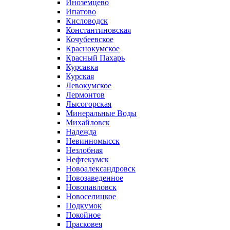
Иноземцево
Ипатово
Кисловодск
Константиновская
Кочубеевское
Краснокумское
Красный Пахарь
Курсавка
Курская
Левокумское
Лермонтов
Лысогорская
Минеральные Воды
Михайловск
Надежда
Невинномысск
Незлобная
Нефтекумск
Новоалександровск
Новозаведенное
Новопавловск
Новоселицкое
Подкумок
Покойное
Прасковея