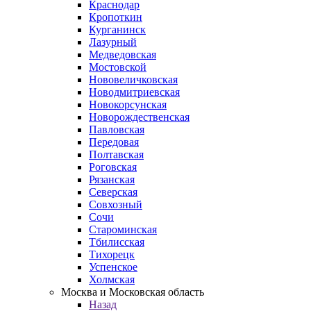
Краснодар
Кропоткин
Курганинск
Лазурный
Медведовская
Мостовской
Нововеличковская
Новодмитриевская
Новокорсунская
Новорождественская
Павловская
Передовая
Полтавская
Роговская
Рязанская
Северская
Совхозный
Сочи
Староминская
Тбилисская
Тихорецк
Успенское
Холмская
Москва и Московская область
Назад