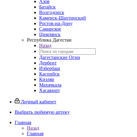
Азов
Батайск
Волгодонск
Каменск-Шахтинский
Ростов-на-Дону
Самарское
Цимлянск
Республика Дагестан
Назад
Дагестанские Огни
Дербент
Избербаш
Каспийск
Кизляр
Махачкала
Хасавюрт
Личный кабинет
Выбрать любимую аптеку
Главная
Назад
Главная