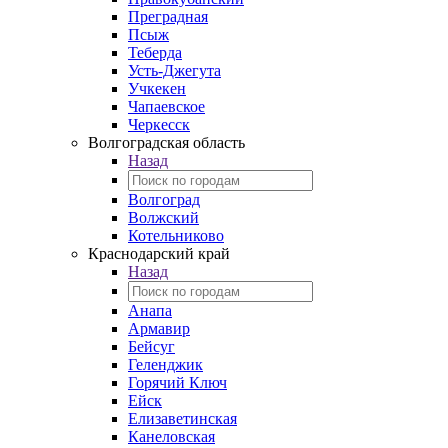
Преградная
Псыж
Теберда
Усть-Джегута
Учкекен
Чапаевское
Черкесск
Волгоградская область
Назад
Волгоград
Волжский
Котельниково
Краснодарский край
Назад
Анапа
Армавир
Бейсуг
Геленджик
Горячий Ключ
Ейск
Елизаветинская
Канеловская