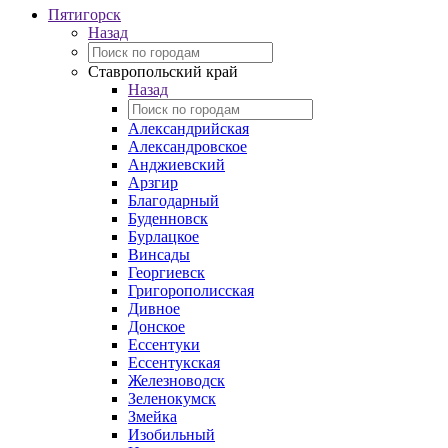
Пятигорск
Назад
Ставропольский край
Назад
Александрийская
Александровское
Анджиевский
Арзгир
Благодарный
Буденновск
Бурлацкое
Винсады
Георгиевск
Григорополисская
Дивное
Донское
Ессентуки
Ессентукская
Железноводск
Зеленокумск
Змейка
Изобильный