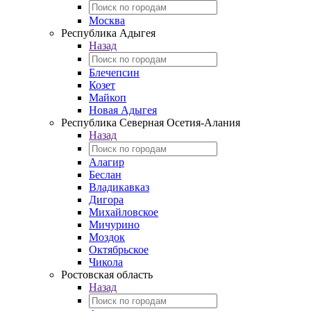
Москва
Республика Адыгея
Назад
Блечепсин
Козет
Майкоп
Новая Адыгея
Республика Северная Осетия-Алания
Назад
Алагир
Беслан
Владикавказ
Дигора
Михайловское
Мичурино
Моздок
Октябрьское
Чикола
Ростовская область
Назад