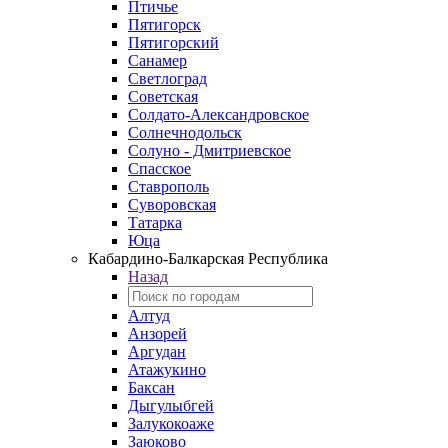
Птичье
Пятигорск
Пятигорский
Санамер
Светлоград
Советская
Солдато-Александровское
Солнечнодольск
Солуно - Дмитриевское
Спасское
Ставрополь
Суворовская
Татарка
Юца
Кабардино‑Балкарская Республика
Назад
Алтуд
Анзорей
Аргудан
Атажукино
Баксан
Дыгулыбгей
Залукокоаже
Заюково