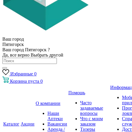
Ваш город
Пятигорск
Ваш город Пятигорск ?
Да, все верно
Выбрать другой
Избранные
0
Корзина
пуста
0
Информац
Помощь
Моб
Часто
прил
О компании
задаваемые
Про
Наши
вопросы
лоял
Аптеки
Что с моим
Спра
Каталог
Акции
Вакансии
заказом
служ
Аренда /
Тизеры
Дост