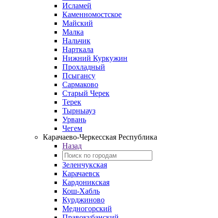
Исламей
Каменномостское
Майский
Малка
Нальчик
Нарткала
Нижний Куркужин
Прохладный
Псыгансу
Сармаково
Старый Черек
Терек
Тырныауз
Урвань
Чегем
Карачаево-Черкесская Республика
Назад
Зеленчукская
Карачаевск
Кардоникская
Кош-Хабль
Курджиново
Медногорский
Правокубанский