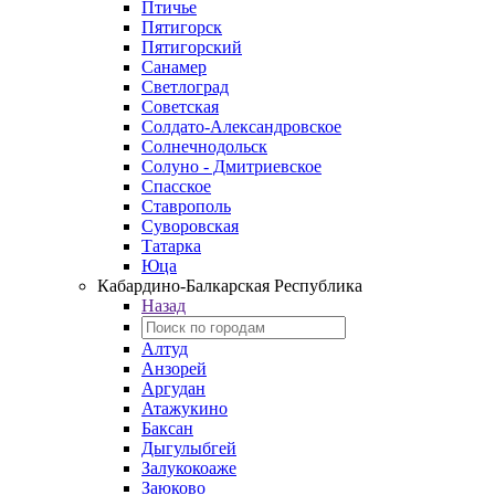
Птичье
Пятигорск
Пятигорский
Санамер
Светлоград
Советская
Солдато-Александровское
Солнечнодольск
Солуно - Дмитриевское
Спасское
Ставрополь
Суворовская
Татарка
Юца
Кабардино‑Балкарская Республика
Назад
Алтуд
Анзорей
Аргудан
Атажукино
Баксан
Дыгулыбгей
Залукокоаже
Заюково