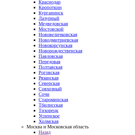
Краснодар
Кропоткин
Курганинск
Лазурный
Медведовская
Мостовской
Нововеличковская
Новодмитриевская
Новокорсунская
Новорождественская
Павловская
Передовая
Полтавская
Роговская
Рязанская
Северская
Совхозный
Сочи
Староминская
Тбилисская
Тихорецк
Успенское
Холмская
Москва и Московская область
Назад