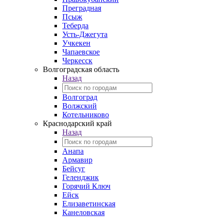
Преградная
Псыж
Теберда
Усть-Джегута
Учкекен
Чапаевское
Черкесск
Волгоградская область
Назад
Волгоград
Волжский
Котельниково
Краснодарский край
Назад
Анапа
Армавир
Бейсуг
Геленджик
Горячий Ключ
Ейск
Елизаветинская
Канеловская