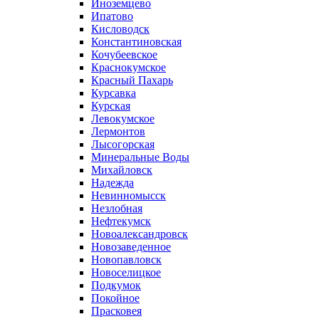
Иноземцево
Ипатово
Кисловодск
Константиновская
Кочубеевское
Краснокумское
Красный Пахарь
Курсавка
Курская
Левокумское
Лермонтов
Лысогорская
Минеральные Воды
Михайловск
Надежда
Невинномысск
Незлобная
Нефтекумск
Новоалександровск
Новозаведенное
Новопавловск
Новоселицкое
Подкумок
Покойное
Прасковея