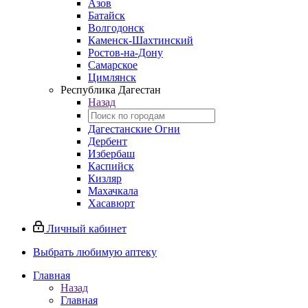
Азов
Батайск
Волгодонск
Каменск-Шахтинский
Ростов-на-Дону
Самарское
Цимлянск
Республика Дагестан
Назад
Дагестанские Огни
Дербент
Избербаш
Каспийск
Кизляр
Махачкала
Хасавюрт
Личный кабинет
Выбрать любимую аптеку
Главная
Назад
Главная