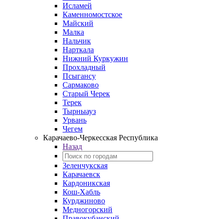
Исламей
Каменномостское
Майский
Малка
Нальчик
Нарткала
Нижний Куркужин
Прохладный
Псыгансу
Сармаково
Старый Черек
Терек
Тырныауз
Урвань
Чегем
Карачаево-Черкесская Республика
Назад
Зеленчукская
Карачаевск
Кардоникская
Кош-Хабль
Курджиново
Медногорский
Правокубанский