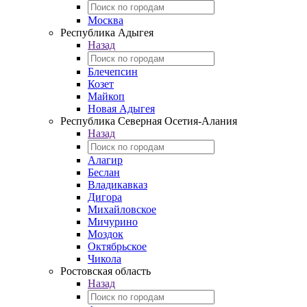
Москва
Республика Адыгея
Назад
Блечепсин
Козет
Майкоп
Новая Адыгея
Республика Северная Осетия-Алания
Назад
Алагир
Беслан
Владикавказ
Дигора
Михайловское
Мичурино
Моздок
Октябрьское
Чикола
Ростовская область
Назад