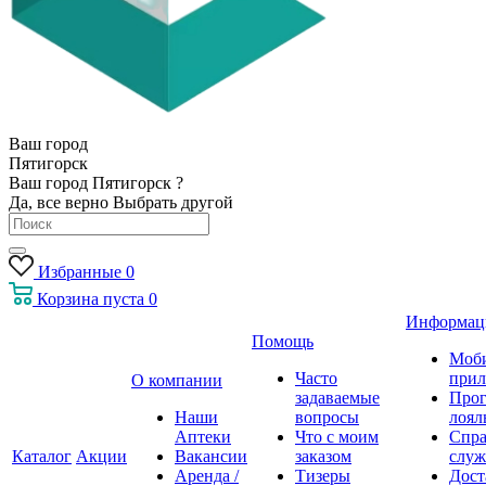
Ваш город
Пятигорск
Ваш город Пятигорск ?
Да, все верно
Выбрать другой
Избранные
0
Корзина
пуста
0
Информац
Помощь
Моб
Часто
прил
О компании
задаваемые
Про
Наши
вопросы
лоял
Аптеки
Что с моим
Спра
Каталог
Акции
Вакансии
заказом
служ
Аренда /
Тизеры
Дост