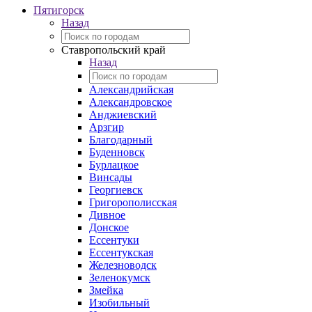
Пятигорск
Назад
Ставропольский край
Назад
Александрийская
Александровское
Анджиевский
Арзгир
Благодарный
Буденновск
Бурлацкое
Винсады
Георгиевск
Григорополисская
Дивное
Донское
Ессентуки
Ессентукская
Железноводск
Зеленокумск
Змейка
Изобильный