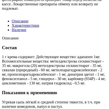
кассе. Лекарственные препараты обмену или возврату не
подлежат.
Описание
Характеристики
Наличие
Описание
Состав
1 г крема содержит: Действующее вещество: адапапен 1мг.
Вспомогательные вещества: метилдекстрозы сесквистеарат -
35 мг, макрогола (20) метилдекстрозы сесквистеарат - 35 мг,
сквалан (природный) - 60 мг, метилпарагидроксибензоат - 2
мг, пропилпарагидроксибензоат - 1 мг, динатрия эдетат - 1 мг,
феноксиэтанол - 5 мг, глицерол - 30 мг, карбомер (934Р) - 4 мг,
циклометикон - 130 мг, натрия гидроксид - 0,5 мг.
Показания к применению
Угревая сыпь лёгкой и средней степени тяжести, в т.ч. при
наличии комедонов, папул и пастул.