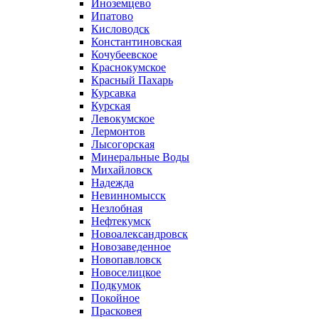
Иноземцево
Ипатово
Кисловодск
Константиновская
Кочубеевское
Краснокумское
Красный Пахарь
Курсавка
Курская
Левокумское
Лермонтов
Лысогорская
Минеральные Воды
Михайловск
Надежда
Невинномысск
Незлобная
Нефтекумск
Новоалександровск
Новозаведенное
Новопавловск
Новоселицкое
Подкумок
Покойное
Прасковея