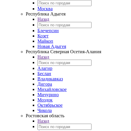
Москва
Республика Адыгея
Назад
Блечепсин
Козет
Майкоп
Новая Адыгея
Республика Северная Осетия-Алания
Назад
Алагир
Беслан
Владикавказ
Дигора
Михайловское
Мичурино
Моздок
Октябрьское
Чикола
Ростовская область
Назад