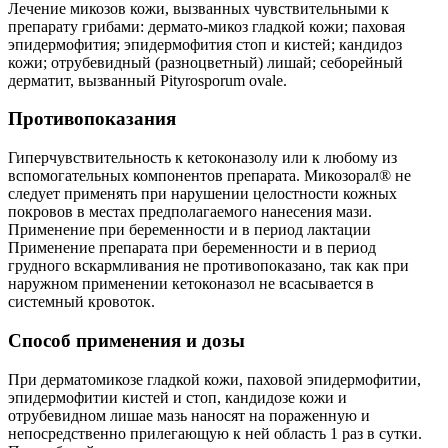
Лечение микозов кожи, вызванных чувствительными к
препарату грибами: дермато-микоз гладкой кожи; паховая
эпидермофития; эпидермофития стоп и кистей; кандидоз
кожи; отрубевидный (разноцветный) лишай; себорейный
дерматит, вызванный Pityrosporum ovale.
Противопоказания
Гиперчувствительность к кетоконазолу или к любому из
вспомогательных компонентов препарата. Микозорал® не
следует применять при нарушении целостности кожных
покровов в местах предполагаемого нанесения мази.
Применение при беременности и в период лактации
Применение препарата при беременности и в период
грудного вскармливания не противопоказано, так как при
наружном применении кетоконазол не всасывается в
системный кровоток.
Способ применения и дозы
При дерматомикозе гладкой кожи, паховой эпидермофитии,
эпидермофитии кистей и стоп, кандидозе кожи и
отрубевидном лишае мазь наносят на пораженную и
непосредственно прилегающую к ней область 1 раз в сутки.