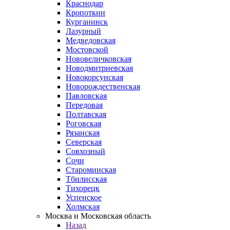
Краснодар
Кропоткин
Курганинск
Лазурный
Медведовская
Мостовской
Нововеличковская
Новодмитриевская
Новокорсунская
Новорождественская
Павловская
Передовая
Полтавская
Роговская
Рязанская
Северская
Совхозный
Сочи
Староминская
Тбилисская
Тихорецк
Успенское
Холмская
Москва и Московская область
Назад