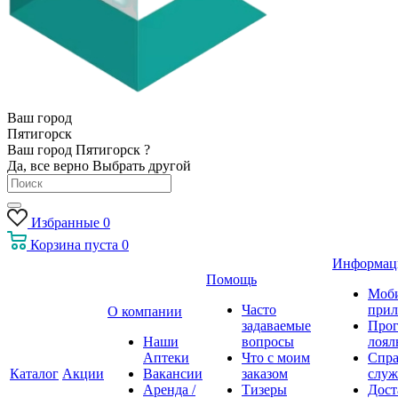
Ваш город
Пятигорск
Ваш город Пятигорск ?
Да, все верно
Выбрать другой
Избранные
0
Корзина
пуста
0
Информац
Помощь
Моб
Часто
прил
О компании
задаваемые
Про
Наши
вопросы
лоял
Аптеки
Что с моим
Спра
Каталог
Акции
Вакансии
заказом
служ
Аренда /
Тизеры
Дост