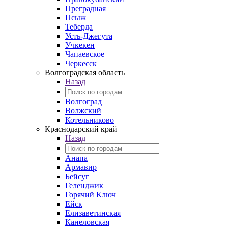
Преградная
Псыж
Теберда
Усть-Джегута
Учкекен
Чапаевское
Черкесск
Волгоградская область
Назад
Волгоград
Волжский
Котельниково
Краснодарский край
Назад
Анапа
Армавир
Бейсуг
Геленджик
Горячий Ключ
Ейск
Елизаветинская
Канеловская