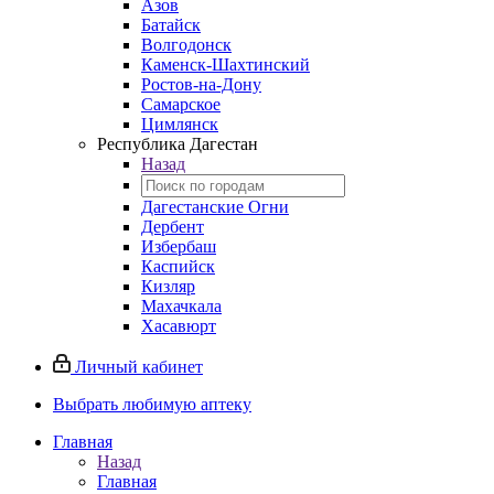
Азов
Батайск
Волгодонск
Каменск-Шахтинский
Ростов-на-Дону
Самарское
Цимлянск
Республика Дагестан
Назад
Дагестанские Огни
Дербент
Избербаш
Каспийск
Кизляр
Махачкала
Хасавюрт
Личный кабинет
Выбрать любимую аптеку
Главная
Назад
Главная