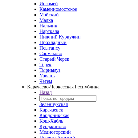
Исламей
Каменномостское
Майский
Малка
Нальчик
Нарткала
Нижний Куркужин
Прохладный
Псыгансу
Сармаково
Старый Черек
Терек
Тырныауз
Урвань
Чегем
Карачаево-Черкесская Республика
Назад
Зеленчукская
Карачаевск
Кардоникская
Кош-Хабль
Курджиново
Медногорский
Правокубанский