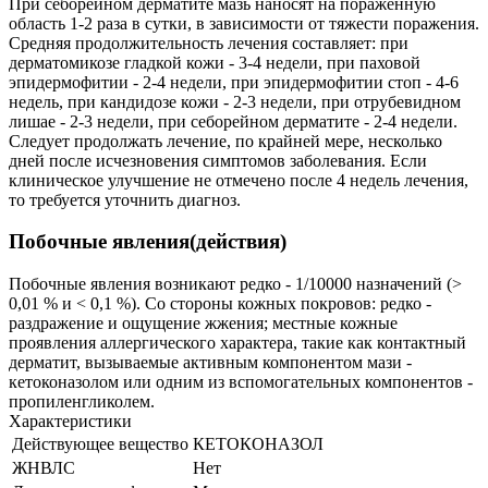
При себорейном дерматите мазь наносят на пораженную
область 1-2 раза в сутки, в зависимости от тяжести поражения.
Средняя продолжительность лечения составляет: при
дерматомикозе гладкой кожи - 3-4 недели, при паховой
эпидермофитии - 2-4 недели, при эпидермофитии стоп - 4-6
недель, при кандидозе кожи - 2-3 недели, при отрубевидном
лишае - 2-3 недели, при себорейном дерматите - 2-4 недели.
Следует продолжать лечение, по крайней мере, несколько
дней после исчезновения симптомов заболевания. Если
клиническое улучшение не отмечено после 4 недель лечения,
то требуется уточнить диагноз.
Побочные явления(действия)
Побочные явления возникают редко - 1/10000 назначений (>
0,01 % и < 0,1 %). Со стороны кожных покровов: редко -
раздражение и ощущение жжения; местные кожные
проявления аллергического характера, такие как контактный
дерматит, вызываемые активным компонентом мази -
кетоконазолом или одним из вспомогательных компонентов -
пропиленгликолем.
Характеристики
Действующее вещество
КЕТОКОНАЗОЛ
ЖНВЛС
Нет