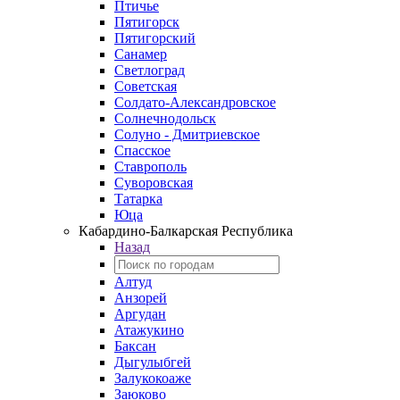
Птичье
Пятигорск
Пятигорский
Санамер
Светлоград
Советская
Солдато-Александровское
Солнечнодольск
Солуно - Дмитриевское
Спасское
Ставрополь
Суворовская
Татарка
Юца
Кабардино‑Балкарская Республика
Назад
Алтуд
Анзорей
Аргудан
Атажукино
Баксан
Дыгулыбгей
Залукокоаже
Заюково