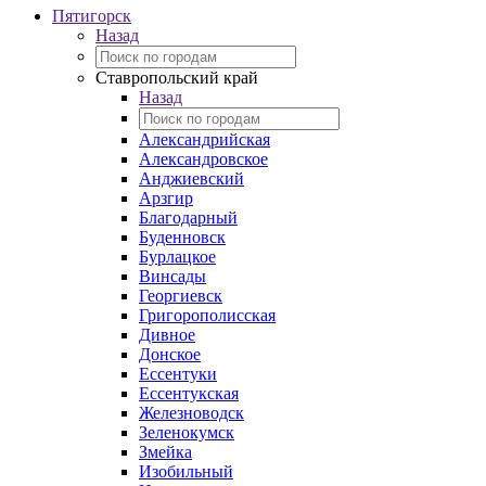
Пятигорск
Назад
Ставропольский край
Назад
Александрийская
Александровское
Анджиевский
Арзгир
Благодарный
Буденновск
Бурлацкое
Винсады
Георгиевск
Григорополисская
Дивное
Донское
Ессентуки
Ессентукская
Железноводск
Зеленокумск
Змейка
Изобильный