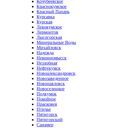
Кочубеевское
Краснокумское
Красный Пахарь
Курсавка
Курская
Левокумское
Лермонтов
Лысогорская
Минеральные Воды
Михайловск
Надежда
Невинномысск
Незлобная
Нефтекумск
Новоалександровск
Новозаведенное
Новопавловск
Новоселицкое
Подкумок
Покойное
Прасковея
Птичье
Пятигорск
Пятигорский
Санамер