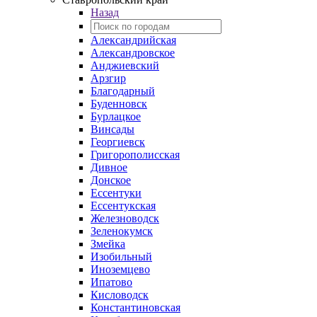
Назад
Александрийская
Александровское
Анджиевский
Арзгир
Благодарный
Буденновск
Бурлацкое
Винсады
Георгиевск
Григорополисская
Дивное
Донское
Ессентуки
Ессентукская
Железноводск
Зеленокумск
Змейка
Изобильный
Иноземцево
Ипатово
Кисловодск
Константиновская