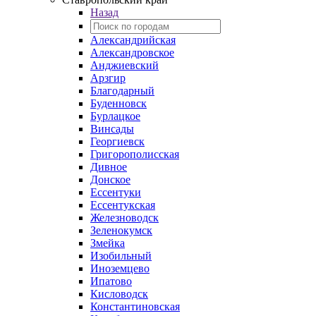
Назад
Александрийская
Александровское
Анджиевский
Арзгир
Благодарный
Буденновск
Бурлацкое
Винсады
Георгиевск
Григорополисская
Дивное
Донское
Ессентуки
Ессентукская
Железноводск
Зеленокумск
Змейка
Изобильный
Иноземцево
Ипатово
Кисловодск
Константиновская