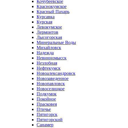
Кочубеевское
Краснокумское
Красный Пахарь
Курсавка
Курская
Левокумское
Лермонтов
Лысогорская
Минеральные Воды
Михайловск
Надежда
Невинномысск
Незлобная
Нефтекумск
Новоалександровск
Новозаведенное
Новопавловск
Новоселицкое
Подкумок
Покойное
Прасковея
Птичье
Пятигорск
Пятигорский
Санамер