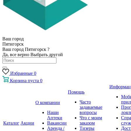
Ваш город
Пятигорск
Ваш город Пятигорск ?
Да, все верно
Выбрать другой
Избранные
0
Корзина
пуста
0
Информац
Помощь
Моб
Часто
прил
О компании
задаваемые
Про
Наши
вопросы
лоял
Аптеки
Что с моим
Спра
Каталог
Акции
Вакансии
заказом
служ
Аренда /
Тизеры
Дост