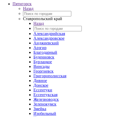
Пятигорск
Назад
Ставропольский край
Назад
Александрийская
Александровское
Анджиевский
Арзгир
Благодарный
Буденновск
Бурлацкое
Винсады
Георгиевск
Григорополисская
Дивное
Донское
Ессентуки
Ессентукская
Железноводск
Зеленокумск
Змейка
Изобильный