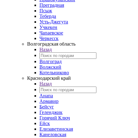
Преградная
Псыж
Теберда
Усть-Джегута
Учкекен
Чапаевское
Черкесск
Волгоградская область
Назад
Волгоград
Волжский
Котельниково
Краснодарский край
Назад
Анапа
Армавир
Бейсуг
Геленджик
Горячий Ключ
Ейск
Елизаветинская
Канеловская