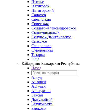
Птичье
Пятигорск
Пятигорский
Санамер
Светлоград
Советская
Солдато-Александровское
Солнечнодольск
Солуно - Дмитриевское
Спасское
Ставрополь
Суворовская
Татарка
Юца
Кабардино‑Балкарская Республика
Назад
Алтуд
Анзорей
Аргудан
Атажукино
Баксан
Дыгулыбгей
Залукокоаже
Заюково