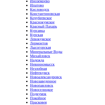
Иноземцево
Ипатово
Кисловодск
Константиновская
Кочубеевское
Краснокумское
Красный Пахарь
Курсавка
Курская
Левокумское
Лермонтов
Лысогорская
Минеральные Воды
Михайловск
Надежда
Невинномысск
Незлобная
Нефтекумск
Новоалександровск
Новозаведенное
Новопавловск
Новоселицкое
Подкумок
Покойное
Прасковея