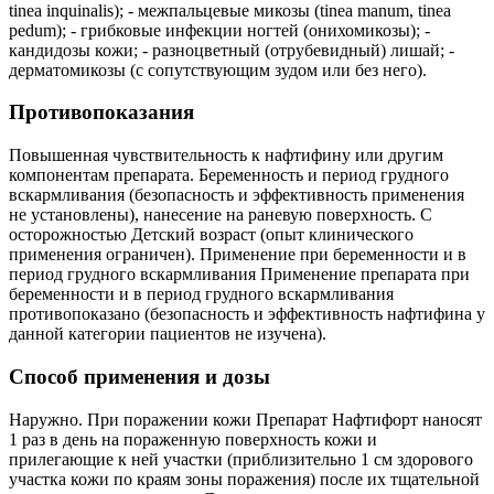
tinea inquinalis); - межпальцевые микозы (tinea manum, tinea
pedum); - грибковые инфекции ногтей (онихомикозы); -
кандидозы кожи; - разноцветный (отрубевидный) лишай; -
дерматомикозы (с сопутствующим зудом или без него).
Противопоказания
Повышенная чувствительность к нафтифину или другим
компонентам препарата. Беременность и период грудного
вскармливания (безопасность и эффективность применения
не установлены), нанесение на раневую поверхность. С
осторожностью Детский возраст (опыт клинического
применения ограничен). Применение при беременности и в
период грудного вскармливания Применение препарата при
беременности и в период грудного вскармливания
противопоказано (безопасность и эффективность нафтифина у
данной категории пациентов не изучена).
Способ применения и дозы
Наружно. При поражении кожи Препарат Нафтифорт наносят
1 раз в день на пораженную поверхность кожи и
прилегающие к ней участки (приблизительно 1 см здорового
участка кожи по краям зоны поражения) после их тщательной