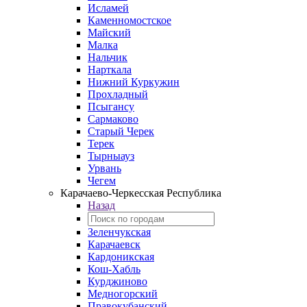
Исламей
Каменномостское
Майский
Малка
Нальчик
Нарткала
Нижний Куркужин
Прохладный
Псыгансу
Сармаково
Старый Черек
Терек
Тырныауз
Урвань
Чегем
Карачаево-Черкесская Республика
Назад
Зеленчукская
Карачаевск
Кардоникская
Кош-Хабль
Курджиново
Медногорский
Правокубанский