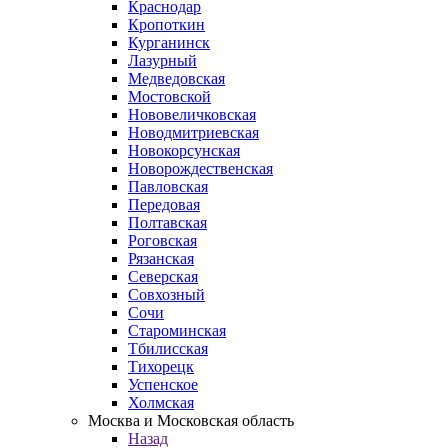
Краснодар
Кропоткин
Курганинск
Лазурный
Медведовская
Мостовской
Нововеличковская
Новодмитриевская
Новокорсунская
Новорождественская
Павловская
Передовая
Полтавская
Роговская
Рязанская
Северская
Совхозный
Сочи
Староминская
Тбилисская
Тихорецк
Успенское
Холмская
Москва и Московская область
Назад