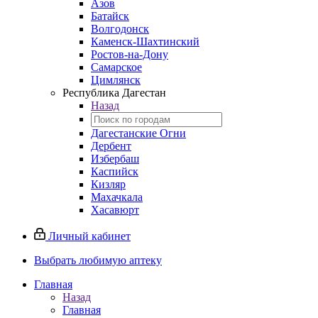
Азов
Батайск
Волгодонск
Каменск-Шахтинский
Ростов-на-Дону
Самарское
Цимлянск
Республика Дагестан
Назад
Дагестанские Огни
Дербент
Избербаш
Каспийск
Кизляр
Махачкала
Хасавюрт
Личный кабинет
Выбрать любимую аптеку
Главная
Назад
Главная