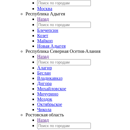
Москва
Республика Адыгея
Назад
Блечепсин
Козет
Майкоп
Новая Адыгея
Республика Северная Осетия-Алания
Назад
Алагир
Беслан
Владикавказ
Дигора
Михайловское
Мичурино
Моздок
Октябрьское
Чикола
Ростовская область
Назад