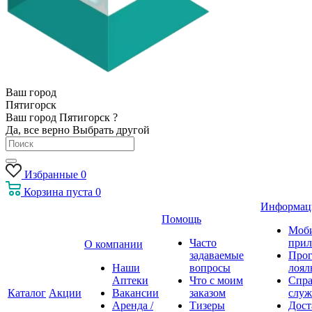
Ваш город
Пятигорск
Ваш город Пятигорск ?
Да, все верно
Выбрать другой
Избранные
0
Корзина
пуста
0
Информац
Помощь
Моб
Часто
прил
О компании
задаваемые
Про
Наши
вопросы
лоял
Аптеки
Что с моим
Спра
Каталог
Акции
Вакансии
заказом
служ
Аренда /
Тизеры
Дост