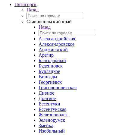
Пятигорск
Назад
Ставропольский край
Назад
Александрийская
Александровское
Анджиевский
Арзгир
Благодарный
Буденновск
Бурлацкое
Винсады
Георгиевск
Григорополисская
Дивное
Донское
Ессентуки
Ессентукская
Железноводск
Зеленокумск
Змейка
Изобильный