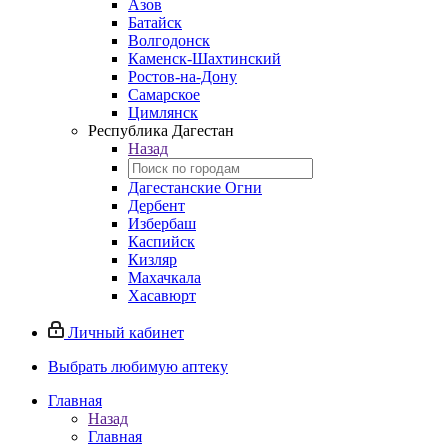
Азов
Батайск
Волгодонск
Каменск-Шахтинский
Ростов-на-Дону
Самарское
Цимлянск
Республика Дагестан
Назад
Дагестанские Огни
Дербент
Избербаш
Каспийск
Кизляр
Махачкала
Хасавюрт
Личный кабинет
Выбрать любимую аптеку
Главная
Назад
Главная