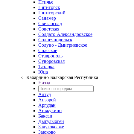
Птичье
Пятигорск
Пятигорский
Санамер
Светлоград
Советская
Солдато-Александровское
Солнечнодольск
Солуно - Дмитриевское
Спасское
Ставрополь
Суворовская
Татарка
Юца
Кабардино‑Балкарская Республика
Назад
Алтуд
Анзорей
Аргудан
Атажукино
Баксан
Дыгулыбгей
Залукокоаже
Заюково