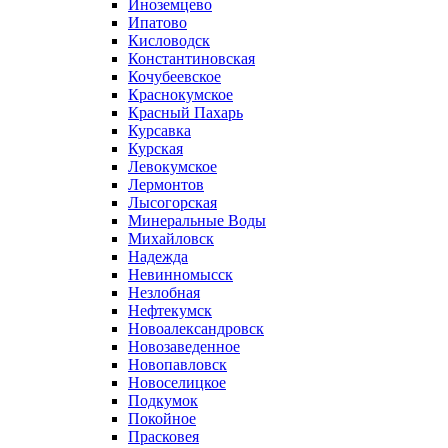
Иноземцево
Ипатово
Кисловодск
Константиновская
Кочубеевское
Краснокумское
Красный Пахарь
Курсавка
Курская
Левокумское
Лермонтов
Лысогорская
Минеральные Воды
Михайловск
Надежда
Невинномысск
Незлобная
Нефтекумск
Новоалександровск
Новозаведенное
Новопавловск
Новоселицкое
Подкумок
Покойное
Прасковея