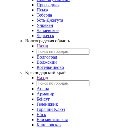
Преградная
Псыж
Теберда
Усть-Джегута
Учкекен
Чапаевское
Черкесск
Волгоградская область
Назад
Волгоград
Волжский
Котельниково
Краснодарский край
Назад
Анапа
Армавир
Бейсуг
Геленджик
Горячий Ключ
Ейск
Елизаветинская
Канеловская