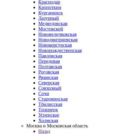
Краснодар
Кропоткин
Курганинск
Лазурный
Медведовская
Мостовской
Нововеличковская
Новодмитриевская
Новокорсунская
Новорождественская
Павловская
Передовая
Полтавская
Роговская
Рязанская
Северская
Совхозный
Сочи
Староминская
Тбилисская
Тихорецк
Успенское
Холмская
Москва и Московская область
Назад