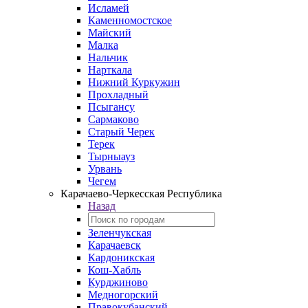
Исламей
Каменномостское
Майский
Малка
Нальчик
Нарткала
Нижний Куркужин
Прохладный
Псыгансу
Сармаково
Старый Черек
Терек
Тырныауз
Урвань
Чегем
Карачаево-Черкесская Республика
Назад
Зеленчукская
Карачаевск
Кардоникская
Кош-Хабль
Курджиново
Медногорский
Правокубанский