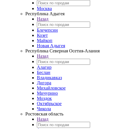
Москва
Республика Адыгея
Назад
Блечепсин
Козет
Майкоп
Новая Адыгея
Республика Северная Осетия-Алания
Назад
Алагир
Беслан
Владикавказ
Дигора
Михайловское
Мичурино
Моздок
Октябрьское
Чикола
Ростовская область
Назад