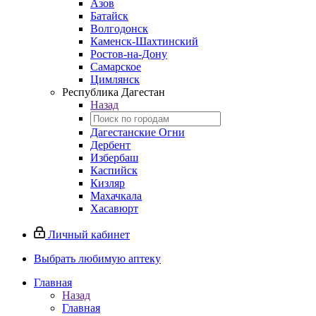
Азов
Батайск
Волгодонск
Каменск-Шахтинский
Ростов-на-Дону
Самарское
Цимлянск
Республика Дагестан
Назад
Дагестанские Огни
Дербент
Избербаш
Каспийск
Кизляр
Махачкала
Хасавюрт
Личный кабинет
Выбрать любимую аптеку
Главная
Назад
Главная