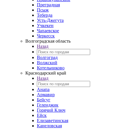
Преградная
Псыж
Теберда
Усть-Джегута
Учкекен
Чапаевское
Черкесск
Волгоградская область
Назад
Волгоград
Волжский
Котельниково
Краснодарский край
Назад
Анапа
Армавир
Бейсуг
Геленджик
Горячий Ключ
Ейск
Елизаветинская
Канеловская