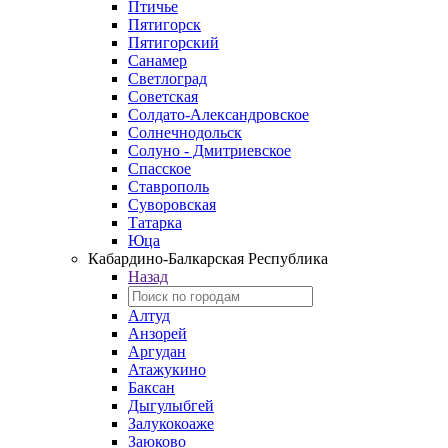
Птичье
Пятигорск
Пятигорский
Санамер
Светлоград
Советская
Солдато-Александровское
Солнечнодольск
Солуно - Дмитриевское
Спасское
Ставрополь
Суворовская
Татарка
Юца
Кабардино‑Балкарская Республика
Назад
Алтуд
Анзорей
Аргудан
Атажукино
Баксан
Дыгулыбгей
Залукокоаже
Заюково