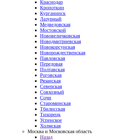
Краснодар
Кропоткин
Курганинск
Лазурный
Медведовская
Мостовской
Нововеличковская
Новодмитриевская
Новокорсунская
Новорождественская
Павловская
Передовая
Полтавская
Роговская
Рязанская
Северская
Совхозный
Сочи
Староминская
Тбилисская
Тихорецк
Успенское
Холмская
Москва и Московская область
Назад