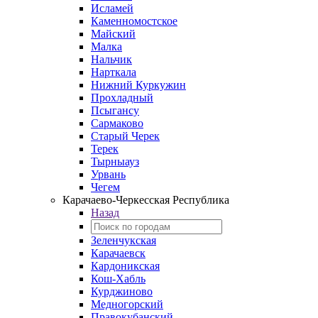
Исламей
Каменномостское
Майский
Малка
Нальчик
Нарткала
Нижний Куркужин
Прохладный
Псыгансу
Сармаково
Старый Черек
Терек
Тырныауз
Урвань
Чегем
Карачаево-Черкесская Республика
Назад
Зеленчукская
Карачаевск
Кардоникская
Кош-Хабль
Курджиново
Медногорский
Правокубанский