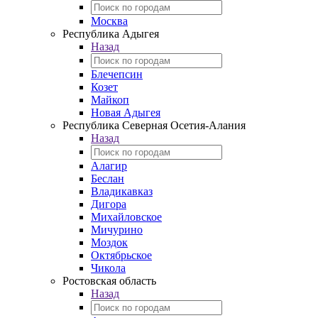
Москва
Республика Адыгея
Назад
Блечепсин
Козет
Майкоп
Новая Адыгея
Республика Северная Осетия-Алания
Назад
Алагир
Беслан
Владикавказ
Дигора
Михайловское
Мичурино
Моздок
Октябрьское
Чикола
Ростовская область
Назад