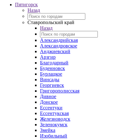
Пятигорск
Назад
Ставропольский край
Назад
Александрийская
Александровское
Анджиевский
Арзгир
Благодарный
Буденновск
Бурлацкое
Винсады
Георгиевск
Григорополисская
Дивное
Донское
Ессентуки
Ессентукская
Железноводск
Зеленокумск
Змейка
Изобильный