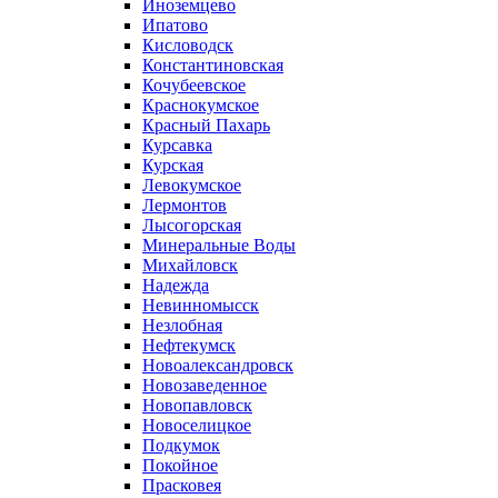
Иноземцево
Ипатово
Кисловодск
Константиновская
Кочубеевское
Краснокумское
Красный Пахарь
Курсавка
Курская
Левокумское
Лермонтов
Лысогорская
Минеральные Воды
Михайловск
Надежда
Невинномысск
Незлобная
Нефтекумск
Новоалександровск
Новозаведенное
Новопавловск
Новоселицкое
Подкумок
Покойное
Прасковея