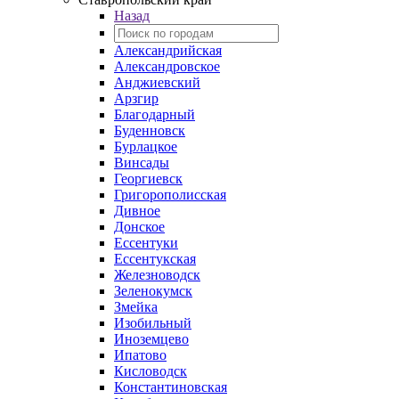
Назад
Александрийская
Александровское
Анджиевский
Арзгир
Благодарный
Буденновск
Бурлацкое
Винсады
Георгиевск
Григорополисская
Дивное
Донское
Ессентуки
Ессентукская
Железноводск
Зеленокумск
Змейка
Изобильный
Иноземцево
Ипатово
Кисловодск
Константиновская