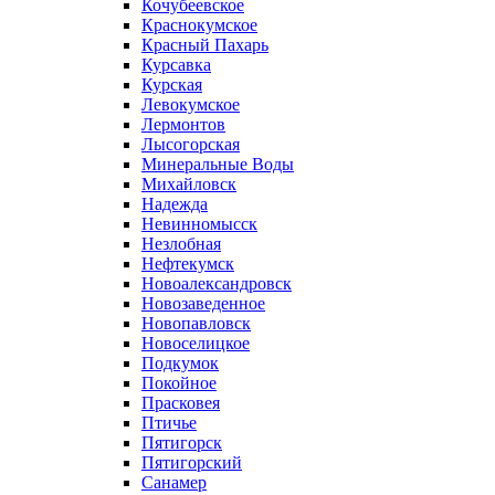
Кочубеевское
Краснокумское
Красный Пахарь
Курсавка
Курская
Левокумское
Лермонтов
Лысогорская
Минеральные Воды
Михайловск
Надежда
Невинномысск
Незлобная
Нефтекумск
Новоалександровск
Новозаведенное
Новопавловск
Новоселицкое
Подкумок
Покойное
Прасковея
Птичье
Пятигорск
Пятигорский
Санамер