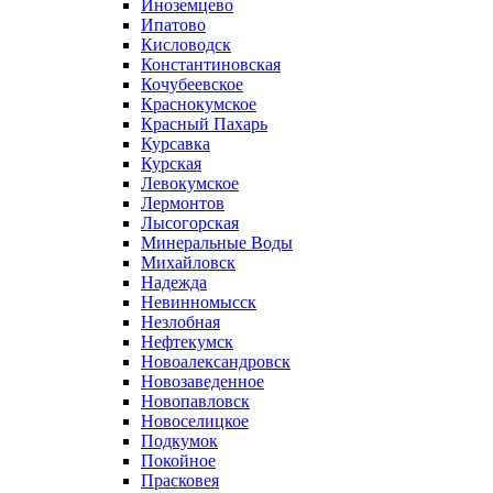
Иноземцево
Ипатово
Кисловодск
Константиновская
Кочубеевское
Краснокумское
Красный Пахарь
Курсавка
Курская
Левокумское
Лермонтов
Лысогорская
Минеральные Воды
Михайловск
Надежда
Невинномысск
Незлобная
Нефтекумск
Новоалександровск
Новозаведенное
Новопавловск
Новоселицкое
Подкумок
Покойное
Прасковея