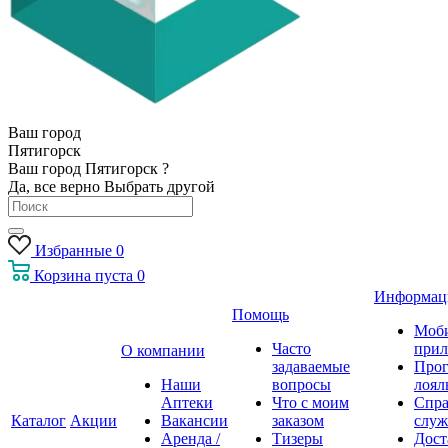
Ваш город
Пятигорск
Ваш город Пятигорск ?
Да, все верно
Выбрать другой
Избранные
0
Корзина
пуста
0
Информац
Помощь
Моб
Часто
прил
О компании
задаваемые
Про
Наши
вопросы
лоял
Аптеки
Что с моим
Спра
Каталог
Акции
Вакансии
заказом
служ
Аренда /
Тизеры
Дост