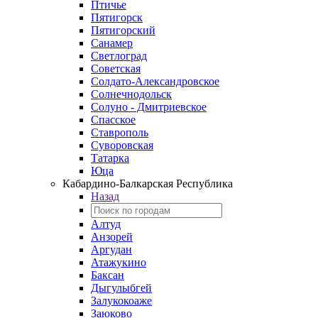
Птичье
Пятигорск
Пятигорский
Санамер
Светлоград
Советская
Солдато-Александровское
Солнечнодольск
Солуно - Дмитриевское
Спасское
Ставрополь
Суворовская
Татарка
Юца
Кабардино‑Балкарская Республика
Назад
Алтуд
Анзорей
Аргудан
Атажукино
Баксан
Дыгулыбгей
Залукокоаже
Заюково