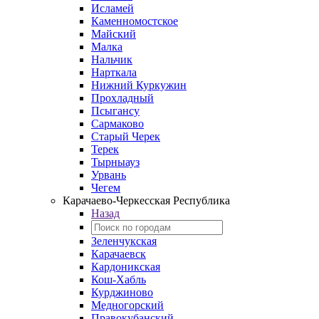
Исламей
Каменномостское
Майский
Малка
Нальчик
Нарткала
Нижний Куркужин
Прохладный
Псыгансу
Сармаково
Старый Черек
Терек
Тырныауз
Урвань
Чегем
Карачаево-Черкесская Республика
Назад
Зеленчукская
Карачаевск
Кардоникская
Кош-Хабль
Курджиново
Медногорский
Правокубанский