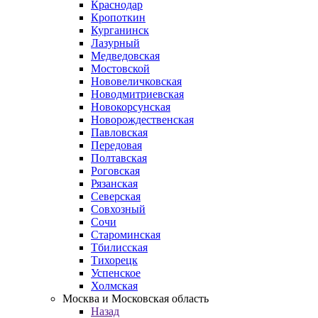
Краснодар
Кропоткин
Курганинск
Лазурный
Медведовская
Мостовской
Нововеличковская
Новодмитриевская
Новокорсунская
Новорождественская
Павловская
Передовая
Полтавская
Роговская
Рязанская
Северская
Совхозный
Сочи
Староминская
Тбилисская
Тихорецк
Успенское
Холмская
Москва и Московская область
Назад