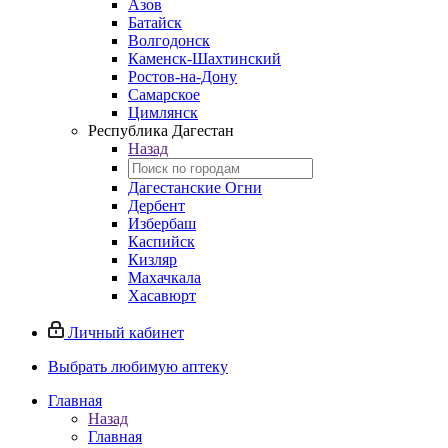
Азов
Батайск
Волгодонск
Каменск-Шахтинский
Ростов-на-Дону
Самарское
Цимлянск
Республика Дагестан
Назад
Дагестанские Огни
Дербент
Избербаш
Каспийск
Кизляр
Махачкала
Хасавюрт
Личный кабинет
Выбрать любимую аптеку
Главная
Назад
Главная