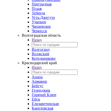
Преградная
Псыж
Теберда
Усть-Джегута
Учкекен
Чапаевское
Черкесск
Волгоградская область
Назад
Волгоград
Волжский
Котельниково
Краснодарский край
Назад
Анапа
Армавир
Бейсуг
Геленджик
Горячий Ключ
Ейск
Елизаветинская
Канеловская