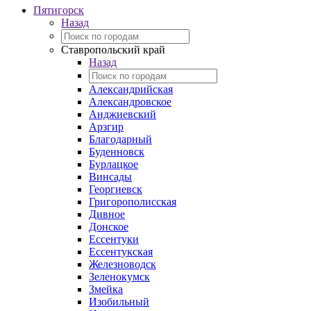
Пятигорск
Назад
Ставропольский край
Назад
Александрийская
Александровское
Анджиевский
Арзгир
Благодарный
Буденновск
Бурлацкое
Винсады
Георгиевск
Григорополисская
Дивное
Донское
Ессентуки
Ессентукская
Железноводск
Зеленокумск
Змейка
Изобильный