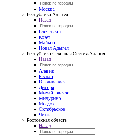
Москва
Республика Адыгея
Назад
Блечепсин
Козет
Майкоп
Новая Адыгея
Республика Северная Осетия-Алания
Назад
Алагир
Беслан
Владикавказ
Дигора
Михайловское
Мичурино
Моздок
Октябрьское
Чикола
Ростовская область
Назад