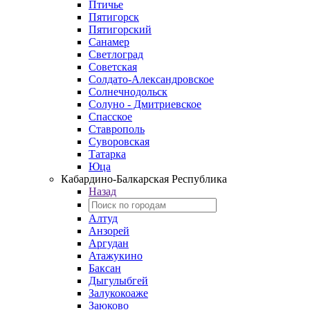
Птичье
Пятигорск
Пятигорский
Санамер
Светлоград
Советская
Солдато-Александровское
Солнечнодольск
Солуно - Дмитриевское
Спасское
Ставрополь
Суворовская
Татарка
Юца
Кабардино‑Балкарская Республика
Назад
Алтуд
Анзорей
Аргудан
Атажукино
Баксан
Дыгулыбгей
Залукокоаже
Заюково