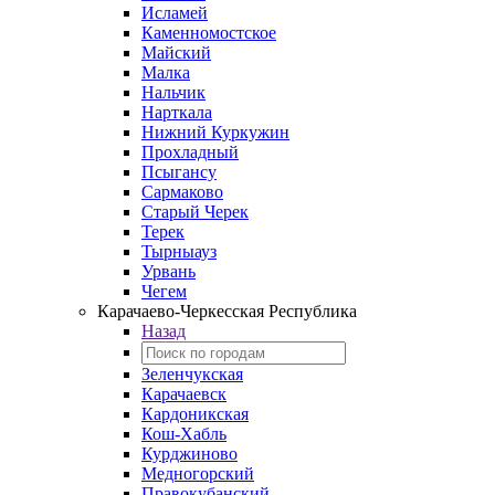
Исламей
Каменномостское
Майский
Малка
Нальчик
Нарткала
Нижний Куркужин
Прохладный
Псыгансу
Сармаково
Старый Черек
Терек
Тырныауз
Урвань
Чегем
Карачаево-Черкесская Республика
Назад
Зеленчукская
Карачаевск
Кардоникская
Кош-Хабль
Курджиново
Медногорский
Правокубанский