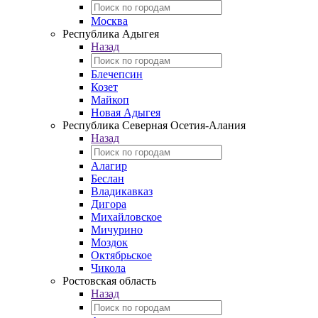
Москва
Республика Адыгея
Назад
Блечепсин
Козет
Майкоп
Новая Адыгея
Республика Северная Осетия-Алания
Назад
Алагир
Беслан
Владикавказ
Дигора
Михайловское
Мичурино
Моздок
Октябрьское
Чикола
Ростовская область
Назад