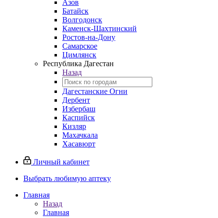
Азов
Батайск
Волгодонск
Каменск-Шахтинский
Ростов-на-Дону
Самарское
Цимлянск
Республика Дагестан
Назад
Дагестанские Огни
Дербент
Избербаш
Каспийск
Кизляр
Махачкала
Хасавюрт
Личный кабинет
Выбрать любимую аптеку
Главная
Назад
Главная