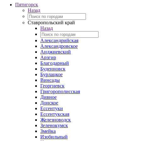
Пятигорск
Назад
Ставропольский край
Назад
Александрийская
Александровское
Анджиевский
Арзгир
Благодарный
Буденновск
Бурлацкое
Винсады
Георгиевск
Григорополисская
Дивное
Донское
Ессентуки
Ессентукская
Железноводск
Зеленокумск
Змейка
Изобильный