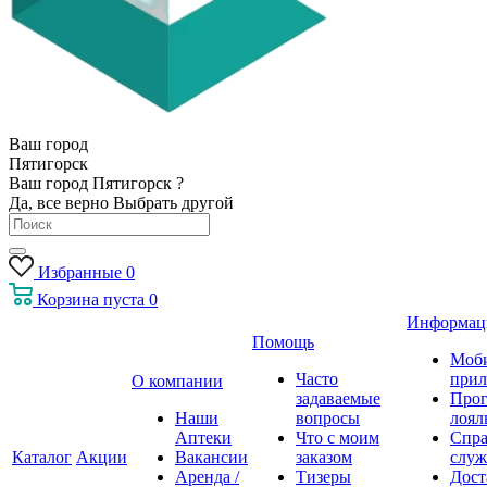
Ваш город
Пятигорск
Ваш город Пятигорск ?
Да, все верно
Выбрать другой
Избранные
0
Корзина
пуста
0
Информац
Помощь
Моб
Часто
прил
О компании
задаваемые
Про
Наши
вопросы
лоял
Аптеки
Что с моим
Спра
Каталог
Акции
Вакансии
заказом
служ
Аренда /
Тизеры
Дост