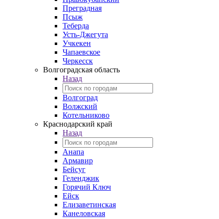
Преградная
Псыж
Теберда
Усть-Джегута
Учкекен
Чапаевское
Черкесск
Волгоградская область
Назад
Волгоград
Волжский
Котельниково
Краснодарский край
Назад
Анапа
Армавир
Бейсуг
Геленджик
Горячий Ключ
Ейск
Елизаветинская
Канеловская