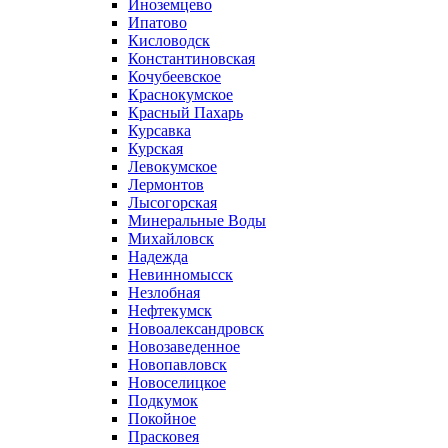
Иноземцево
Ипатово
Кисловодск
Константиновская
Кочубеевское
Краснокумское
Красный Пахарь
Курсавка
Курская
Левокумское
Лермонтов
Лысогорская
Минеральные Воды
Михайловск
Надежда
Невинномысск
Незлобная
Нефтекумск
Новоалександровск
Новозаведенное
Новопавловск
Новоселицкое
Подкумок
Покойное
Прасковея