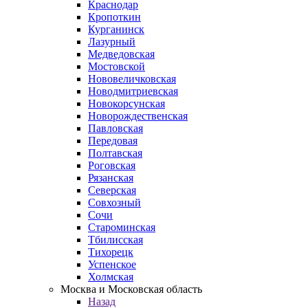
Краснодар
Кропоткин
Курганинск
Лазурный
Медведовская
Мостовской
Нововеличковская
Новодмитриевская
Новокорсунская
Новорождественская
Павловская
Передовая
Полтавская
Роговская
Рязанская
Северская
Совхозный
Сочи
Староминская
Тбилисская
Тихорецк
Успенское
Холмская
Москва и Московская область
Назад