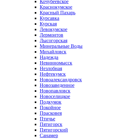
Кочубеевское
Краснокумское
Красный Пахарь
Курсавка
Курская
Левокумское
Лермонтов
Лысогорская
Минеральные Воды
Михайловск
Надежда
Невинномысск
Незлобная
Нефтекумск
Новоалександровск
Новозаведенное
Новопавловск
Новоселицкое
Подкумок
Покойное
Прасковея
Птичье
Пятигорск
Пятигорский
Санамер