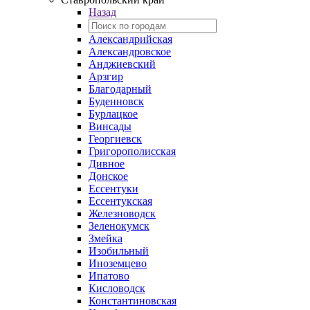
Назад
Александрийская
Александровское
Анджиевский
Арзгир
Благодарный
Буденновск
Бурлацкое
Винсады
Георгиевск
Григорополисская
Дивное
Донское
Ессентуки
Ессентукская
Железноводск
Зеленокумск
Змейка
Изобильный
Иноземцево
Ипатово
Кисловодск
Константиновская