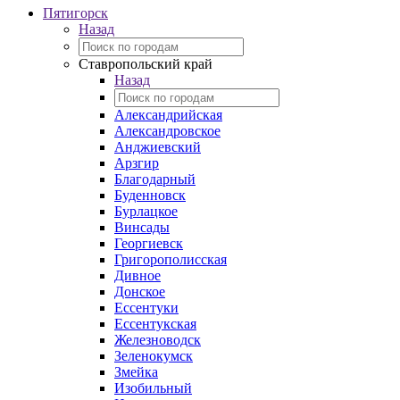
Пятигорск
Назад
Ставропольский край
Назад
Александрийская
Александровское
Анджиевский
Арзгир
Благодарный
Буденновск
Бурлацкое
Винсады
Георгиевск
Григорополисская
Дивное
Донское
Ессентуки
Ессентукская
Железноводск
Зеленокумск
Змейка
Изобильный