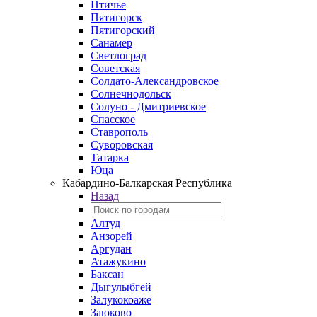
Птичье
Пятигорск
Пятигорский
Санамер
Светлоград
Советская
Солдато-Александровское
Солнечнодольск
Солуно - Дмитриевское
Спасское
Ставрополь
Суворовская
Татарка
Юца
Кабардино‑Балкарская Республика
Назад
Алтуд
Анзорей
Аргудан
Атажукино
Баксан
Дыгулыбгей
Залукокоаже
Заюково