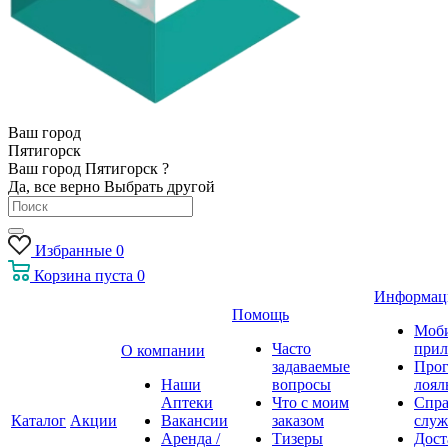
Ваш город
Пятигорск
Ваш город Пятигорск ?
Да, все верно
Выбрать другой
Избранные
0
Корзина
пуста
0
Информац
Помощь
Моб
Часто
прил
О компании
задаваемые
Про
Наши
вопросы
лоял
Аптеки
Что с моим
Спра
Каталог
Акции
Вакансии
заказом
служ
Аренда /
Тизеры
Дост