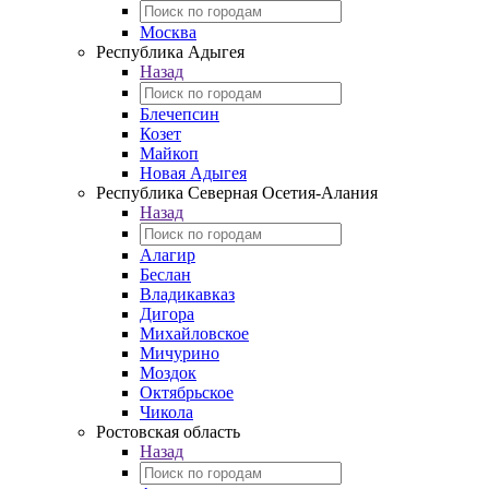
Москва
Республика Адыгея
Назад
Блечепсин
Козет
Майкоп
Новая Адыгея
Республика Северная Осетия-Алания
Назад
Алагир
Беслан
Владикавказ
Дигора
Михайловское
Мичурино
Моздок
Октябрьское
Чикола
Ростовская область
Назад