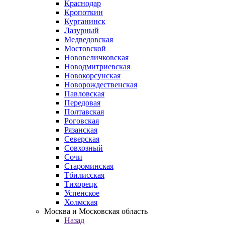
Краснодар
Кропоткин
Курганинск
Лазурный
Медведовская
Мостовской
Нововеличковская
Новодмитриевская
Новокорсунская
Новорождественская
Павловская
Передовая
Полтавская
Роговская
Рязанская
Северская
Совхозный
Сочи
Староминская
Тбилисская
Тихорецк
Успенское
Холмская
Москва и Московская область
Назад