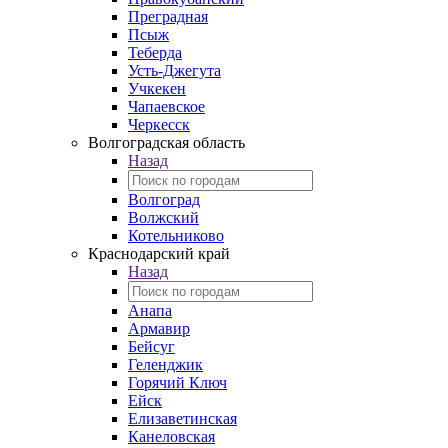
Преградная
Псыж
Теберда
Усть-Джегута
Учкекен
Чапаевское
Черкесск
Волгоградская область
Назад
Волгоград
Волжский
Котельниково
Краснодарский край
Назад
Анапа
Армавир
Бейсуг
Геленджик
Горячий Ключ
Ейск
Елизаветинская
Канеловская