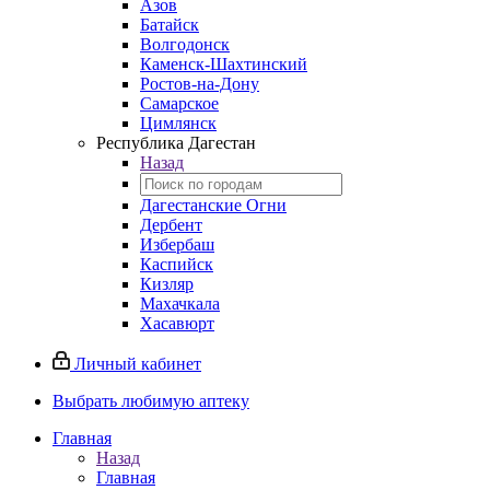
Азов
Батайск
Волгодонск
Каменск-Шахтинский
Ростов-на-Дону
Самарское
Цимлянск
Республика Дагестан
Назад
Дагестанские Огни
Дербент
Избербаш
Каспийск
Кизляр
Махачкала
Хасавюрт
Личный кабинет
Выбрать любимую аптеку
Главная
Назад
Главная