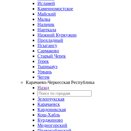
Исламей
Каменномостское
Майский
Малка
Нальчик
Нарткала
Нижний Куркужин
Прохладный
Псыгансу
Сармаково
Старый Черек
Терек
Тырныауз
Урвань
Чегем
Карачаево-Черкесская Республика
Назад
Зеленчукская
Карачаевск
Кардоникская
Кош-Хабль
Курджиново
Медногорский
Правокубанский