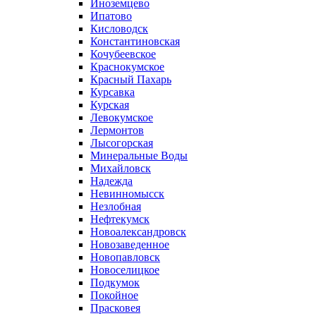
Иноземцево
Ипатово
Кисловодск
Константиновская
Кочубеевское
Краснокумское
Красный Пахарь
Курсавка
Курская
Левокумское
Лермонтов
Лысогорская
Минеральные Воды
Михайловск
Надежда
Невинномысск
Незлобная
Нефтекумск
Новоалександровск
Новозаведенное
Новопавловск
Новоселицкое
Подкумок
Покойное
Прасковея