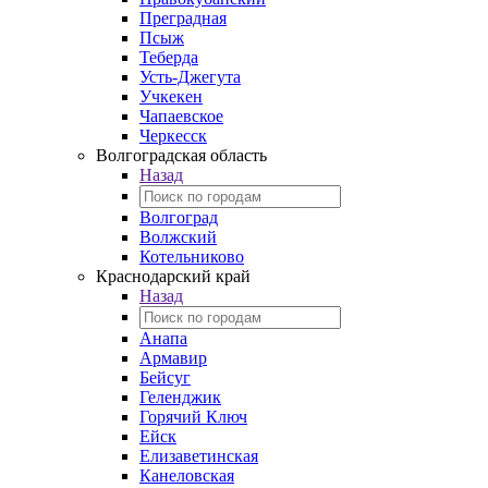
Преградная
Псыж
Теберда
Усть-Джегута
Учкекен
Чапаевское
Черкесск
Волгоградская область
Назад
Волгоград
Волжский
Котельниково
Краснодарский край
Назад
Анапа
Армавир
Бейсуг
Геленджик
Горячий Ключ
Ейск
Елизаветинская
Канеловская