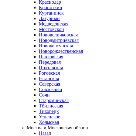
Краснодар
Кропоткин
Курганинск
Лазурный
Медведовская
Мостовской
Нововеличковская
Новодмитриевская
Новокорсунская
Новорождественская
Павловская
Передовая
Полтавская
Роговская
Рязанская
Северская
Совхозный
Сочи
Староминская
Тбилисская
Тихорецк
Успенское
Холмская
Москва и Московская область
Назад