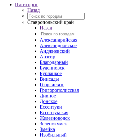
Пятигорск
Назад
Ставропольский край
Назад
Александрийская
Александровское
Анджиевский
Арзгир
Благодарный
Буденновск
Бурлацкое
Винсады
Георгиевск
Григорополисская
Дивное
Донское
Ессентуки
Ессентукская
Железноводск
Зеленокумск
Змейка
Изобильный