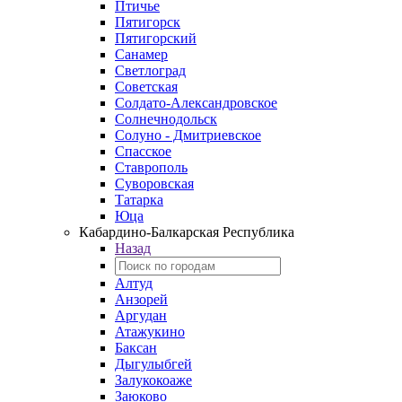
Птичье
Пятигорск
Пятигорский
Санамер
Светлоград
Советская
Солдато-Александровское
Солнечнодольск
Солуно - Дмитриевское
Спасское
Ставрополь
Суворовская
Татарка
Юца
Кабардино‑Балкарская Республика
Назад
Алтуд
Анзорей
Аргудан
Атажукино
Баксан
Дыгулыбгей
Залукокоаже
Заюково