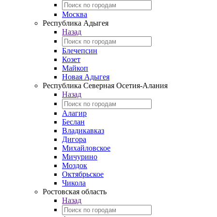
Москва
Республика Адыгея
Назад
Блечепсин
Козет
Майкоп
Новая Адыгея
Республика Северная Осетия-Алания
Назад
Алагир
Беслан
Владикавказ
Дигора
Михайловское
Мичурино
Моздок
Октябрьское
Чикола
Ростовская область
Назад