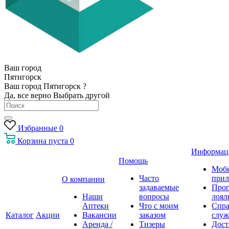
Ваш город
Пятигорск
Ваш город Пятигорск ?
Да, все верно
Выбрать другой
Избранные
0
Корзина
пуста
0
Информац
Помощь
Моб
Часто
прил
О компании
задаваемые
Про
Наши
вопросы
лоял
Аптеки
Что с моим
Спра
Каталог
Акции
Вакансии
заказом
служ
Аренда /
Тизеры
Дост