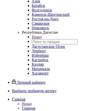
Азов
Батайск
Волгодонск
Каменск-Шахтинский
Ростов-на-Дону
Самарское
Цимлянск
Республика Дагестан
Назад
Дагестанские Огни
Дербент
Избербаш
Каспийск
Кизляр
Махачкала
Хасавюрт
Личный кабинет
Выбрать любимую аптеку
Главная
Назад
Главная