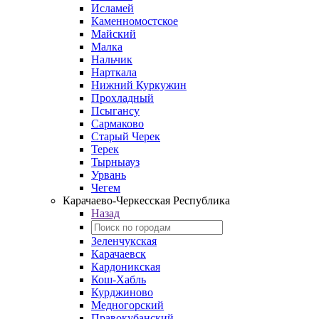
Исламей
Каменномостское
Майский
Малка
Нальчик
Нарткала
Нижний Куркужин
Прохладный
Псыгансу
Сармаково
Старый Черек
Терек
Тырныауз
Урвань
Чегем
Карачаево-Черкесская Республика
Назад
Зеленчукская
Карачаевск
Кардоникская
Кош-Хабль
Курджиново
Медногорский
Правокубанский