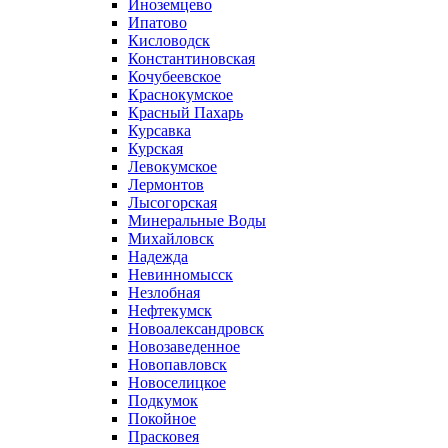
Иноземцево
Ипатово
Кисловодск
Константиновская
Кочубеевское
Краснокумское
Красный Пахарь
Курсавка
Курская
Левокумское
Лермонтов
Лысогорская
Минеральные Воды
Михайловск
Надежда
Невинномысск
Незлобная
Нефтекумск
Новоалександровск
Новозаведенное
Новопавловск
Новоселицкое
Подкумок
Покойное
Прасковея