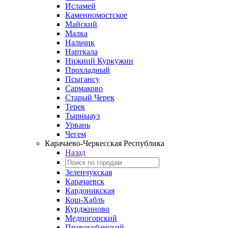
Исламей
Каменномостское
Майский
Малка
Нальчик
Нарткала
Нижний Куркужин
Прохладный
Псыгансу
Сармаково
Старый Черек
Терек
Тырныауз
Урвань
Чегем
Карачаево-Черкесская Республика
Назад
Зеленчукская
Карачаевск
Кардоникская
Кош-Хабль
Курджиново
Медногорский
Правокубанский