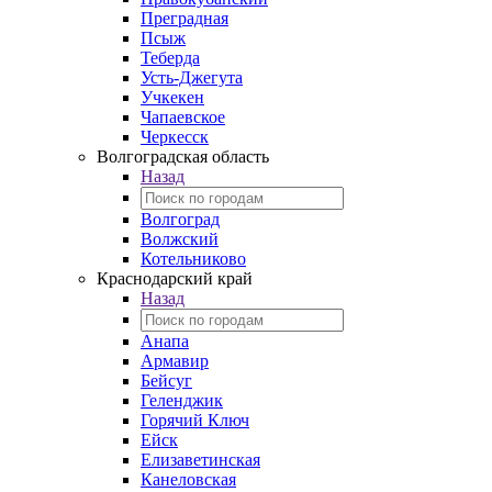
Преградная
Псыж
Теберда
Усть-Джегута
Учкекен
Чапаевское
Черкесск
Волгоградская область
Назад
Волгоград
Волжский
Котельниково
Краснодарский край
Назад
Анапа
Армавир
Бейсуг
Геленджик
Горячий Ключ
Ейск
Елизаветинская
Канеловская