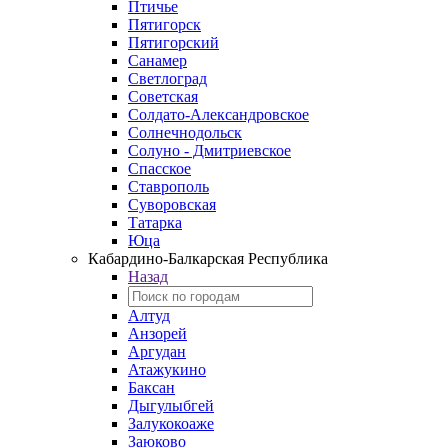
Птичье
Пятигорск
Пятигорский
Санамер
Светлоград
Советская
Солдато-Александровское
Солнечнодольск
Солуно - Дмитриевское
Спасское
Ставрополь
Суворовская
Татарка
Юца
Кабардино‑Балкарская Республика
Назад
Алтуд
Анзорей
Аргудан
Атажукино
Баксан
Дыгулыбгей
Залукокоаже
Заюково