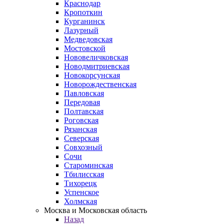
Краснодар
Кропоткин
Курганинск
Лазурный
Медведовская
Мостовской
Нововеличковская
Новодмитриевская
Новокорсунская
Новорождественская
Павловская
Передовая
Полтавская
Роговская
Рязанская
Северская
Совхозный
Сочи
Староминская
Тбилисская
Тихорецк
Успенское
Холмская
Москва и Московская область
Назад