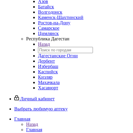
Азов
Батайск
Волгодонск
Каменск-Шахтинский
Ростов-на-Дону
Самарское
Цимлянск
Республика Дагестан
Назад
Дагестанские Огни
Дербент
Избербаш
Каспийск
Кизляр
Махачкала
Хасавюрт
Личный кабинет
Выбрать любимую аптеку
Главная
Назад
Главная