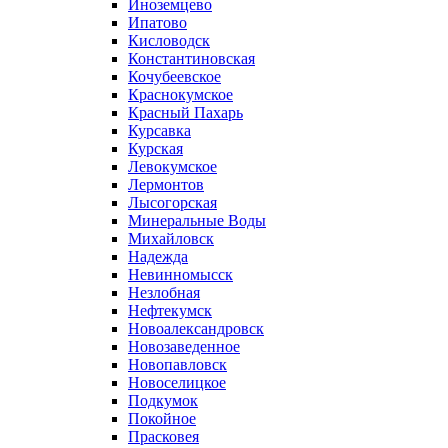
Иноземцево
Ипатово
Кисловодск
Константиновская
Кочубеевское
Краснокумское
Красный Пахарь
Курсавка
Курская
Левокумское
Лермонтов
Лысогорская
Минеральные Воды
Михайловск
Надежда
Невинномысск
Незлобная
Нефтекумск
Новоалександровск
Новозаведенное
Новопавловск
Новоселицкое
Подкумок
Покойное
Прасковея