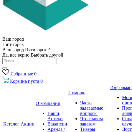
Ваш город
Пятигорск
Ваш город Пятигорск ?
Да, все верно
Выбрать другой
Избранные
0
Корзина
пуста
0
Информац
Помощь
Моб
Часто
прил
О компании
задаваемые
Про
Наши
вопросы
лоял
Аптеки
Что с моим
Спра
Каталог
Акции
Вакансии
заказом
служ
Аренда /
Тизеры
Дост