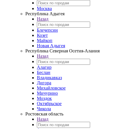
Москва
Республика Адыгея
Назад
Блечепсин
Козет
Майкоп
Новая Адыгея
Республика Северная Осетия-Алания
Назад
Алагир
Беслан
Владикавказ
Дигора
Михайловское
Мичурино
Моздок
Октябрьское
Чикола
Ростовская область
Назад