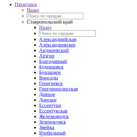
Пятигорск
Назад
Ставропольский край
Назад
Александрийская
Александровское
Анджиевский
Арзгир
Благодарный
Буденновск
Бурлацкое
Винсады
Георгиевск
Григорополисская
Дивное
Донское
Ессентуки
Ессентукская
Железноводск
Зеленокумск
Змейка
Изобильный