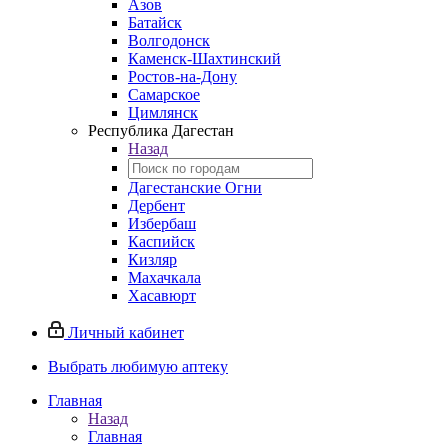
Азов
Батайск
Волгодонск
Каменск-Шахтинский
Ростов-на-Дону
Самарское
Цимлянск
Республика Дагестан
Назад
Дагестанские Огни
Дербент
Избербаш
Каспийск
Кизляр
Махачкала
Хасавюрт
Личный кабинет
Выбрать любимую аптеку
Главная
Назад
Главная