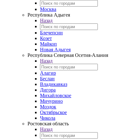
Москва
Республика Адыгея
Назад
Блечепсин
Козет
Майкоп
Новая Адыгея
Республика Северная Осетия-Алания
Назад
Алагир
Беслан
Владикавказ
Дигора
Михайловское
Мичурино
Моздок
Октябрьское
Чикола
Ростовская область
Назад