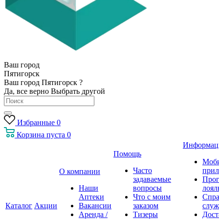
Ваш город
Пятигорск
Ваш город Пятигорск ?
Да, все верно
Выбрать другой
Избранные
0
Корзина
пуста
0
Информац
Помощь
Моб
Часто
прил
О компании
задаваемые
Про
Наши
вопросы
лоял
Аптеки
Что с моим
Спра
Каталог
Акции
Вакансии
заказом
служ
Аренда /
Тизеры
Дост