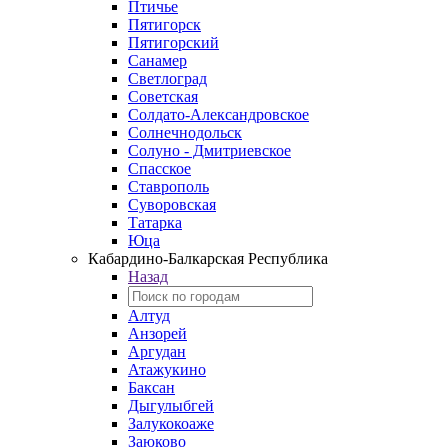
Птичье
Пятигорск
Пятигорский
Санамер
Светлоград
Советская
Солдато-Александровское
Солнечнодольск
Солуно - Дмитриевское
Спасское
Ставрополь
Суворовская
Татарка
Юца
Кабардино‑Балкарская Республика
Назад
Алтуд
Анзорей
Аргудан
Атажукино
Баксан
Дыгулыбгей
Залукокоаже
Заюково