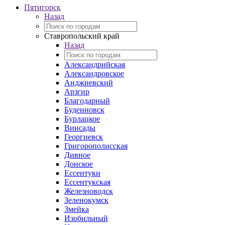
Пятигорск
Назад
Ставропольский край
Назад
Александрийская
Александровское
Анджиевский
Арзгир
Благодарный
Буденновск
Бурлацкое
Винсады
Георгиевск
Григорополисская
Дивное
Донское
Ессентуки
Ессентукская
Железноводск
Зеленокумск
Змейка
Изобильный