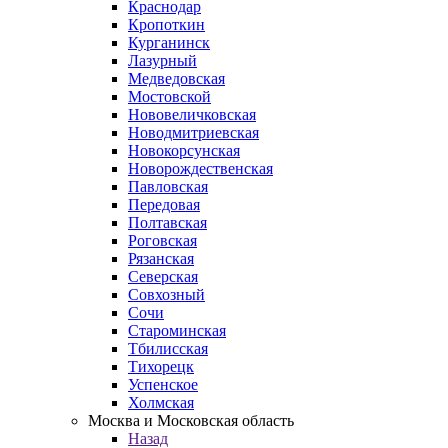
Краснодар
Кропоткин
Курганинск
Лазурный
Медведовская
Мостовской
Нововеличковская
Новодмитриевская
Новокорсунская
Новорождественская
Павловская
Передовая
Полтавская
Роговская
Рязанская
Северская
Совхозный
Сочи
Староминская
Тбилисская
Тихорецк
Успенское
Холмская
Москва и Московская область
Назад