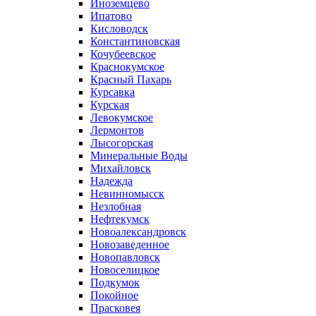
Иноземцево
Ипатово
Кисловодск
Константиновская
Кочубеевское
Краснокумское
Красный Пахарь
Курсавка
Курская
Левокумское
Лермонтов
Лысогорская
Минеральные Воды
Михайловск
Надежда
Невинномысск
Незлобная
Нефтекумск
Новоалександровск
Новозаведенное
Новопавловск
Новоселицкое
Подкумок
Покойное
Прасковея