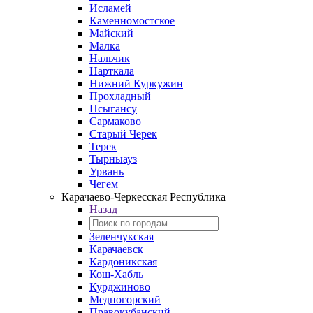
Исламей
Каменномостское
Майский
Малка
Нальчик
Нарткала
Нижний Куркужин
Прохладный
Псыгансу
Сармаково
Старый Черек
Терек
Тырныауз
Урвань
Чегем
Карачаево-Черкесская Республика
Назад
Зеленчукская
Карачаевск
Кардоникская
Кош-Хабль
Курджиново
Медногорский
Правокубанский