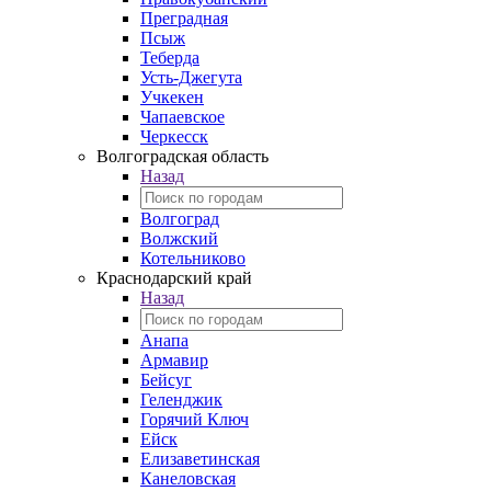
Преградная
Псыж
Теберда
Усть-Джегута
Учкекен
Чапаевское
Черкесск
Волгоградская область
Назад
Волгоград
Волжский
Котельниково
Краснодарский край
Назад
Анапа
Армавир
Бейсуг
Геленджик
Горячий Ключ
Ейск
Елизаветинская
Канеловская