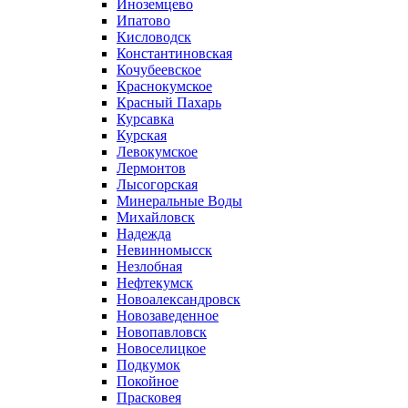
Иноземцево
Ипатово
Кисловодск
Константиновская
Кочубеевское
Краснокумское
Красный Пахарь
Курсавка
Курская
Левокумское
Лермонтов
Лысогорская
Минеральные Воды
Михайловск
Надежда
Невинномысск
Незлобная
Нефтекумск
Новоалександровск
Новозаведенное
Новопавловск
Новоселицкое
Подкумок
Покойное
Прасковея