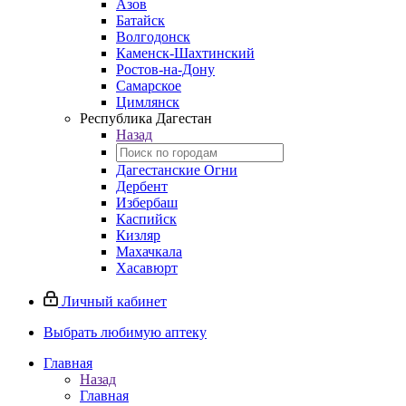
Азов
Батайск
Волгодонск
Каменск-Шахтинский
Ростов-на-Дону
Самарское
Цимлянск
Республика Дагестан
Назад
Дагестанские Огни
Дербент
Избербаш
Каспийск
Кизляр
Махачкала
Хасавюрт
Личный кабинет
Выбрать любимую аптеку
Главная
Назад
Главная