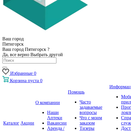
Ваш город
Пятигорск
Ваш город Пятигорск ?
Да, все верно
Выбрать другой
Избранные
0
Корзина
пуста
0
Информац
Помощь
Моб
Часто
прил
О компании
задаваемые
Про
Наши
вопросы
лоял
Аптеки
Что с моим
Спра
Каталог
Акции
Вакансии
заказом
служ
Аренда /
Тизеры
Дост