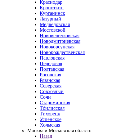
Краснодар
Кропоткин
Курганинск
Лазурный
Медведовская
Мостовской
Нововеличковская
Новодмитриевская
Новокорсунская
Новорождественская
Павловская
Передовая
Полтавская
Роговская
Рязанская
Северская
Совхозный
Сочи
Староминская
Тбилисская
Тихорецк
Успенское
Холмская
Москва и Московская область
Назад