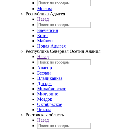
Москва
Республика Адыгея
Назад
Блечепсин
Козет
Майкоп
Новая Адыгея
Республика Северная Осетия-Алания
Назад
Алагир
Беслан
Владикавказ
Дигора
Михайловское
Мичурино
Моздок
Октябрьское
Чикола
Ростовская область
Назад