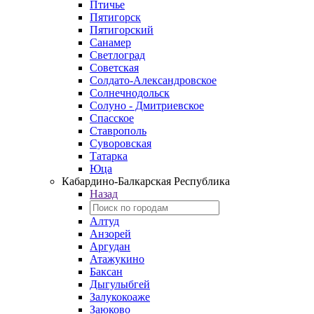
Птичье
Пятигорск
Пятигорский
Санамер
Светлоград
Советская
Солдато-Александровское
Солнечнодольск
Солуно - Дмитриевское
Спасское
Ставрополь
Суворовская
Татарка
Юца
Кабардино‑Балкарская Республика
Назад
Алтуд
Анзорей
Аргудан
Атажукино
Баксан
Дыгулыбгей
Залукокоаже
Заюково