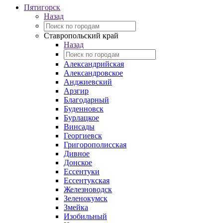
Пятигорск
Назад
Ставропольский край
Назад
Александрийская
Александровское
Анджиевский
Арзгир
Благодарный
Буденновск
Бурлацкое
Винсады
Георгиевск
Григорополисская
Дивное
Донское
Ессентуки
Ессентукская
Железноводск
Зеленокумск
Змейка
Изобильный