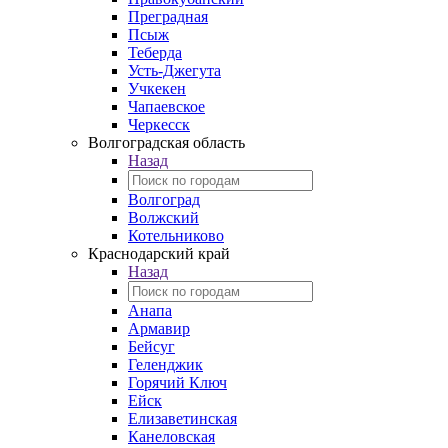
Преградная
Псыж
Теберда
Усть-Джегута
Учкекен
Чапаевское
Черкесск
Волгоградская область
Назад
Волгоград
Волжский
Котельниково
Краснодарский край
Назад
Анапа
Армавир
Бейсуг
Геленджик
Горячий Ключ
Ейск
Елизаветинская
Канеловская