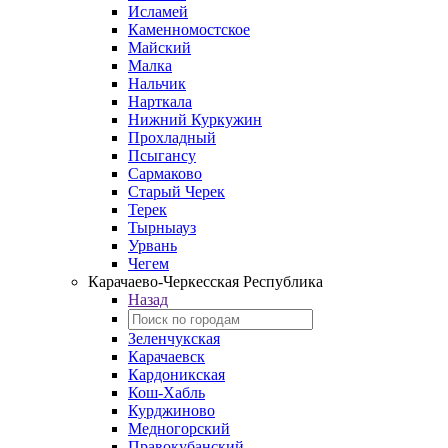
Исламей
Каменномостское
Майский
Малка
Нальчик
Нарткала
Нижний Куркужин
Прохладный
Псыгансу
Сармаково
Старый Черек
Терек
Тырныауз
Урвань
Чегем
Карачаево-Черкесская Республика
Назад
Зеленчукская
Карачаевск
Кардоникская
Кош-Хабль
Курджиново
Медногорский
Правокубанский