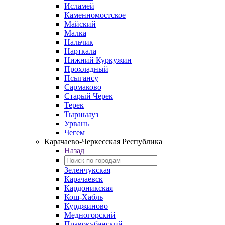
Исламей
Каменномостское
Майский
Малка
Нальчик
Нарткала
Нижний Куркужин
Прохладный
Псыгансу
Сармаково
Старый Черек
Терек
Тырныауз
Урвань
Чегем
Карачаево-Черкесская Республика
Назад
Зеленчукская
Карачаевск
Кардоникская
Кош-Хабль
Курджиново
Медногорский
Правокубанский