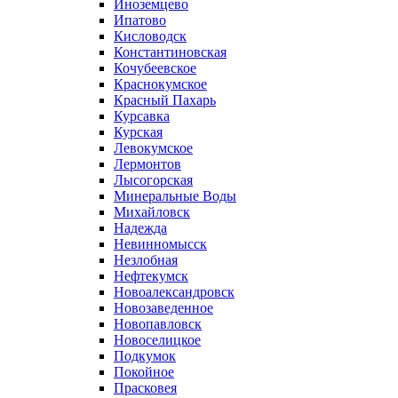
Иноземцево
Ипатово
Кисловодск
Константиновская
Кочубеевское
Краснокумское
Красный Пахарь
Курсавка
Курская
Левокумское
Лермонтов
Лысогорская
Минеральные Воды
Михайловск
Надежда
Невинномысск
Незлобная
Нефтекумск
Новоалександровск
Новозаведенное
Новопавловск
Новоселицкое
Подкумок
Покойное
Прасковея