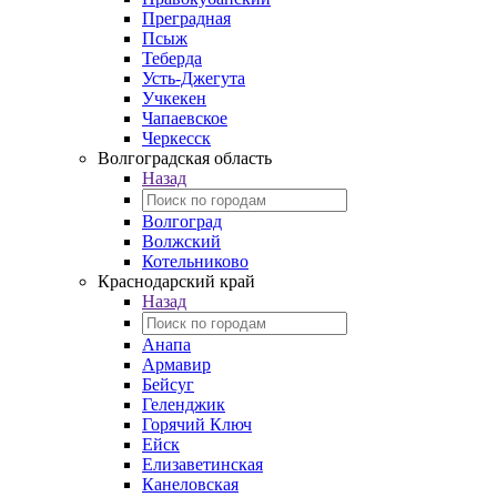
Преградная
Псыж
Теберда
Усть-Джегута
Учкекен
Чапаевское
Черкесск
Волгоградская область
Назад
Волгоград
Волжский
Котельниково
Краснодарский край
Назад
Анапа
Армавир
Бейсуг
Геленджик
Горячий Ключ
Ейск
Елизаветинская
Канеловская