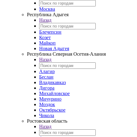
Москва
Республика Адыгея
Назад
Блечепсин
Козет
Майкоп
Новая Адыгея
Республика Северная Осетия-Алания
Назад
Алагир
Беслан
Владикавказ
Дигора
Михайловское
Мичурино
Моздок
Октябрьское
Чикола
Ростовская область
Назад