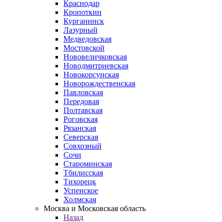
Краснодар
Кропоткин
Курганинск
Лазурный
Медведовская
Мостовской
Нововеличковская
Новодмитриевская
Новокорсунская
Новорождественская
Павловская
Передовая
Полтавская
Роговская
Рязанская
Северская
Совхозный
Сочи
Староминская
Тбилисская
Тихорецк
Успенское
Холмская
Москва и Московская область
Назад