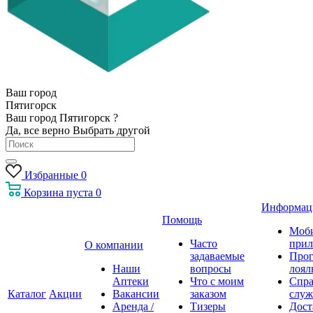
Ваш город
Пятигорск
Ваш город Пятигорск ?
Да, все верно
Выбрать другой
Избранные
0
Корзина
пуста
0
Информац
Помощь
Моб
Часто
прил
О компании
задаваемые
Про
Наши
вопросы
лоял
Аптеки
Что с моим
Спра
Каталог
Акции
Вакансии
заказом
служ
Аренда /
Тизеры
Дост