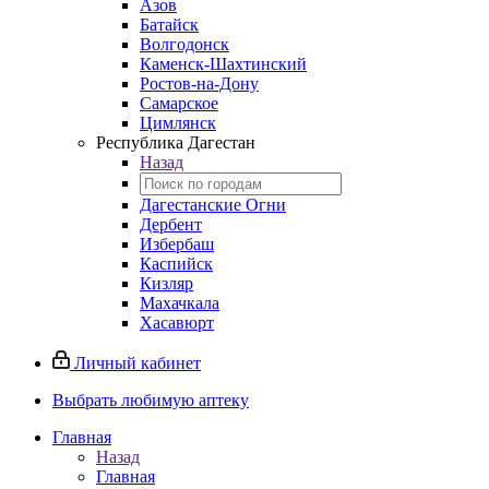
Азов
Батайск
Волгодонск
Каменск-Шахтинский
Ростов-на-Дону
Самарское
Цимлянск
Республика Дагестан
Назад
Дагестанские Огни
Дербент
Избербаш
Каспийск
Кизляр
Махачкала
Хасавюрт
Личный кабинет
Выбрать любимую аптеку
Главная
Назад
Главная