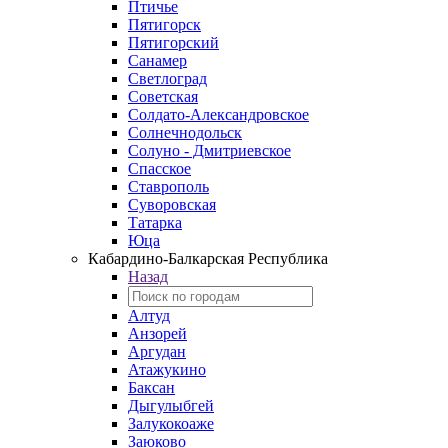
Птичье
Пятигорск
Пятигорский
Санамер
Светлоград
Советская
Солдато-Александровское
Солнечнодольск
Солуно - Дмитриевское
Спасское
Ставрополь
Суворовская
Татарка
Юца
Кабардино‑Балкарская Республика
Назад
Алтуд
Анзорей
Аргудан
Атажукино
Баксан
Дыгулыбгей
Залукокоаже
Заюково