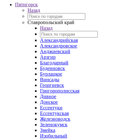
Пятигорск
Назад
Ставропольский край
Назад
Александрийская
Александровское
Анджиевский
Арзгир
Благодарный
Буденновск
Бурлацкое
Винсады
Георгиевск
Григорополисская
Дивное
Донское
Ессентуки
Ессентукская
Железноводск
Зеленокумск
Змейка
Изобильный