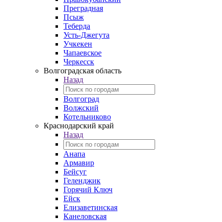
Преградная
Псыж
Теберда
Усть-Джегута
Учкекен
Чапаевское
Черкесск
Волгоградская область
Назад
Волгоград
Волжский
Котельниково
Краснодарский край
Назад
Анапа
Армавир
Бейсуг
Геленджик
Горячий Ключ
Ейск
Елизаветинская
Канеловская