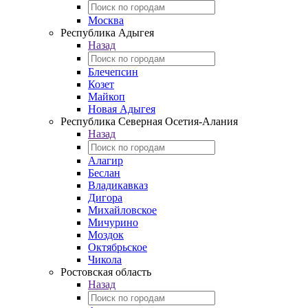
Москва
Республика Адыгея
Назад
Блечепсин
Козет
Майкоп
Новая Адыгея
Республика Северная Осетия-Алания
Назад
Алагир
Беслан
Владикавказ
Дигора
Михайловское
Мичурино
Моздок
Октябрьское
Чикола
Ростовская область
Назад