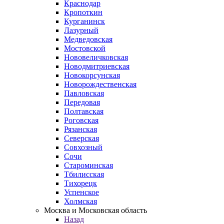
Краснодар
Кропоткин
Курганинск
Лазурный
Медведовская
Мостовской
Нововеличковская
Новодмитриевская
Новокорсунская
Новорождественская
Павловская
Передовая
Полтавская
Роговская
Рязанская
Северская
Совхозный
Сочи
Староминская
Тбилисская
Тихорецк
Успенское
Холмская
Москва и Московская область
Назад