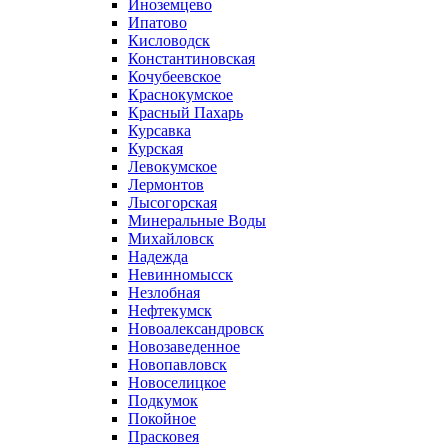
Иноземцево
Ипатово
Кисловодск
Константиновская
Кочубеевское
Краснокумское
Красный Пахарь
Курсавка
Курская
Левокумское
Лермонтов
Лысогорская
Минеральные Воды
Михайловск
Надежда
Невинномысск
Незлобная
Нефтекумск
Новоалександровск
Новозаведенное
Новопавловск
Новоселицкое
Подкумок
Покойное
Прасковея