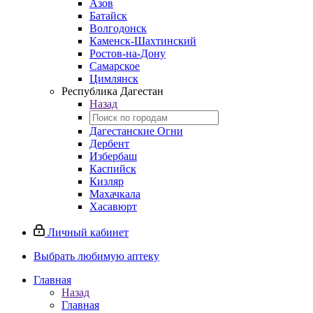
Азов
Батайск
Волгодонск
Каменск-Шахтинский
Ростов-на-Дону
Самарское
Цимлянск
Республика Дагестан
Назад
Дагестанские Огни
Дербент
Избербаш
Каспийск
Кизляр
Махачкала
Хасавюрт
Личный кабинет
Выбрать любимую аптеку
Главная
Назад
Главная