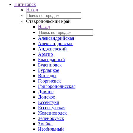
Пятигорск
Назад
Ставропольский край
Назад
Александрийская
Александровское
Анджиевский
Арзгир
Благодарный
Буденновск
Бурлацкое
Винсады
Георгиевск
Григорополисская
Дивное
Донское
Ессентуки
Ессентукская
Железноводск
Зеленокумск
Змейка
Изобильный