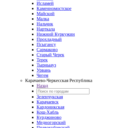
Исламей
Каменномостское
Майский
Малка
Нальчик
Нарткала
Нижний Куркужин
Прохладный
Псыгансу
Сармаково
Старый Черек
Терек
Тырныауз
Урвань
Чегем
Карачаево-Черкесская Республика
Назад
Зеленчукская
Карачаевск
Кардоникская
Кош-Хабль
Курджиново
Медногорский
Правокубанский