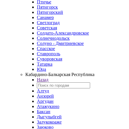
Птичье
Пятигорск
Пятигорский
Санамер
Светлоград
Советская
Солдато-Александровское
Солнечнодольск
Солуно - Дмитриевское
Спасское
Ставрополь
Суворовская
Татарка
Юца
Кабардино‑Балкарская Республика
Назад
Алтуд
Анзорей
Аргудан
Атажукино
Баксан
Дыгулыбгей
Залукокоаже
Заюково