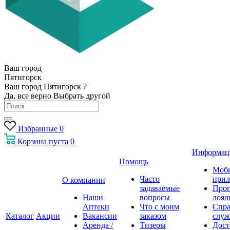
Ваш город
Пятигорск
Ваш город Пятигорск ?
Да, все верно
Выбрать другой
Избранные
0
Корзина
пуста
0
Информац
Помощь
Моб
Часто
прил
О компании
задаваемые
Про
Наши
вопросы
лоял
Аптеки
Что с моим
Спра
Каталог
Акции
Вакансии
заказом
служ
Аренда /
Тизеры
Дост