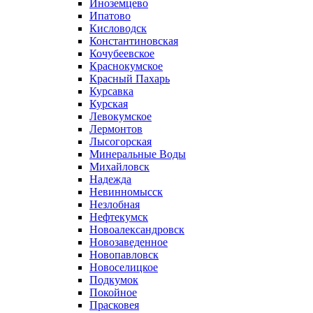
Иноземцево
Ипатово
Кисловодск
Константиновская
Кочубеевское
Краснокумское
Красный Пахарь
Курсавка
Курская
Левокумское
Лермонтов
Лысогорская
Минеральные Воды
Михайловск
Надежда
Невинномысск
Незлобная
Нефтекумск
Новоалександровск
Новозаведенное
Новопавловск
Новоселицкое
Подкумок
Покойное
Прасковея