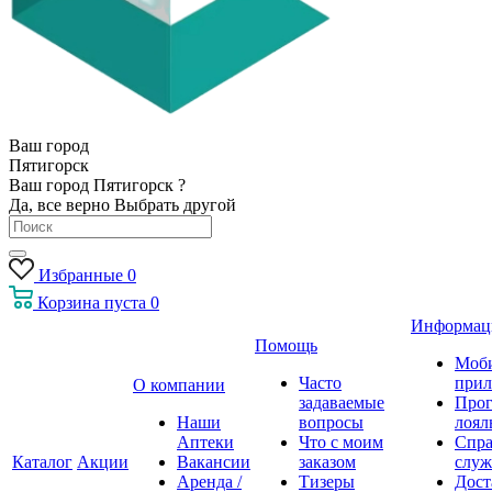
Ваш город
Пятигорск
Ваш город Пятигорск ?
Да, все верно
Выбрать другой
Избранные
0
Корзина
пуста
0
Информац
Помощь
Моб
Часто
прил
О компании
задаваемые
Про
Наши
вопросы
лоял
Аптеки
Что с моим
Спра
Каталог
Акции
Вакансии
заказом
служ
Аренда /
Тизеры
Дост