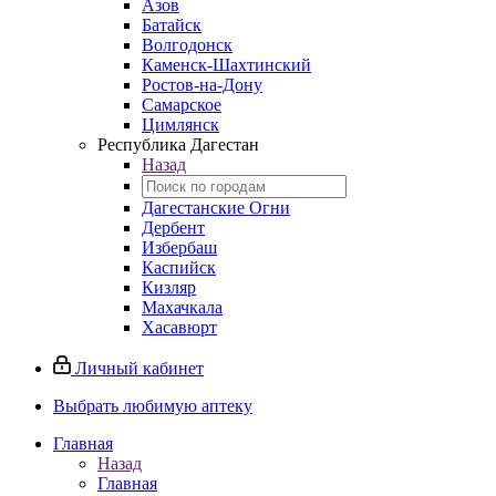
Азов
Батайск
Волгодонск
Каменск-Шахтинский
Ростов-на-Дону
Самарское
Цимлянск
Республика Дагестан
Назад
Дагестанские Огни
Дербент
Избербаш
Каспийск
Кизляр
Махачкала
Хасавюрт
Личный кабинет
Выбрать любимую аптеку
Главная
Назад
Главная