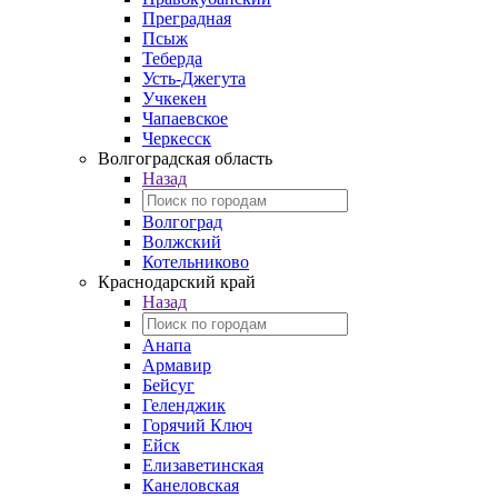
Преградная
Псыж
Теберда
Усть-Джегута
Учкекен
Чапаевское
Черкесск
Волгоградская область
Назад
Волгоград
Волжский
Котельниково
Краснодарский край
Назад
Анапа
Армавир
Бейсуг
Геленджик
Горячий Ключ
Ейск
Елизаветинская
Канеловская