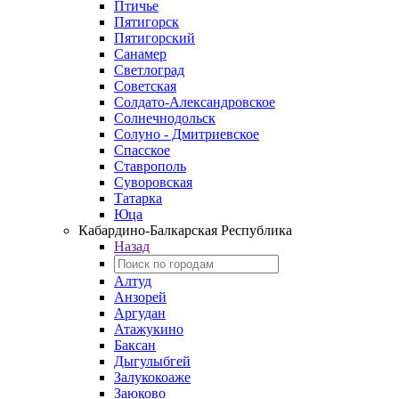
Птичье
Пятигорск
Пятигорский
Санамер
Светлоград
Советская
Солдато-Александровское
Солнечнодольск
Солуно - Дмитриевское
Спасское
Ставрополь
Суворовская
Татарка
Юца
Кабардино‑Балкарская Республика
Назад
Алтуд
Анзорей
Аргудан
Атажукино
Баксан
Дыгулыбгей
Залукокоаже
Заюково