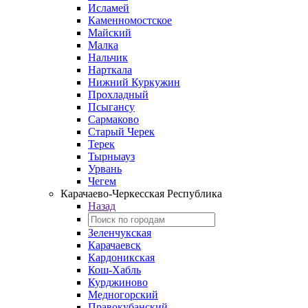
Исламей
Каменномостское
Майский
Малка
Нальчик
Нарткала
Нижний Куркужин
Прохладный
Псыгансу
Сармаково
Старый Черек
Терек
Тырныауз
Урвань
Чегем
Карачаево-Черкесская Республика
Назад
Зеленчукская
Карачаевск
Кардоникская
Кош-Хабль
Курджиново
Медногорский
Правокубанский