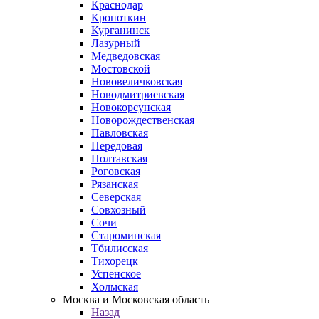
Краснодар
Кропоткин
Курганинск
Лазурный
Медведовская
Мостовской
Нововеличковская
Новодмитриевская
Новокорсунская
Новорождественская
Павловская
Передовая
Полтавская
Роговская
Рязанская
Северская
Совхозный
Сочи
Староминская
Тбилисская
Тихорецк
Успенское
Холмская
Москва и Московская область
Назад