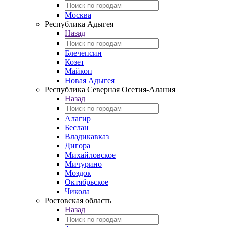
Москва
Республика Адыгея
Назад
Блечепсин
Козет
Майкоп
Новая Адыгея
Республика Северная Осетия-Алания
Назад
Алагир
Беслан
Владикавказ
Дигора
Михайловское
Мичурино
Моздок
Октябрьское
Чикола
Ростовская область
Назад