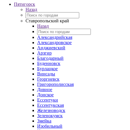
Пятигорск
Назад
Ставропольский край
Назад
Александрийская
Александровское
Анджиевский
Арзгир
Благодарный
Буденновск
Бурлацкое
Винсады
Георгиевск
Григорополисская
Дивное
Донское
Ессентуки
Ессентукская
Железноводск
Зеленокумск
Змейка
Изобильный