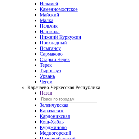
Исламей
Каменномостское
Майский
Малка
Нальчик
Нарткала
Нижний Куркужин
Прохладный
Псыгансу
Сармаково
Старый Черек
Терек
Тырныауз
Урвань
Чегем
Карачаево-Черкесская Республика
Назад
Зеленчукская
Карачаевск
Кардоникская
Кош-Хабль
Курджиново
Медногорский
Правокубанский