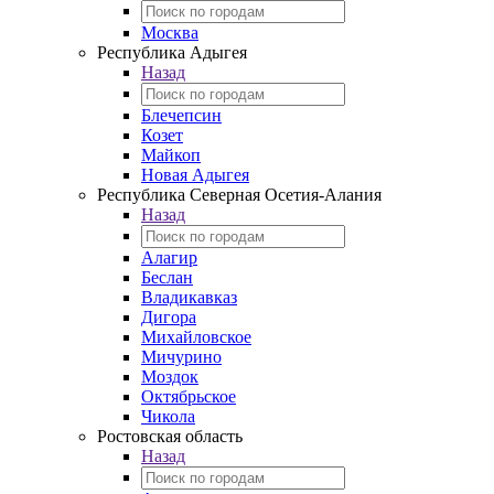
Москва
Республика Адыгея
Назад
Блечепсин
Козет
Майкоп
Новая Адыгея
Республика Северная Осетия-Алания
Назад
Алагир
Беслан
Владикавказ
Дигора
Михайловское
Мичурино
Моздок
Октябрьское
Чикола
Ростовская область
Назад