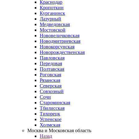
Краснодар
Кропоткин
Курганинск
Лазурный
Медведовская
Мостовской
Нововеличковская
Новодмитриевская
Новокорсунская
Новорождественская
Павловская
Передовая
Полтавская
Роговская
Рязанская
Северская
Совхозный
Сочи
Староминская
Тбилисская
Тихорецк
Успенское
Холмская
Москва и Московская область
Назад