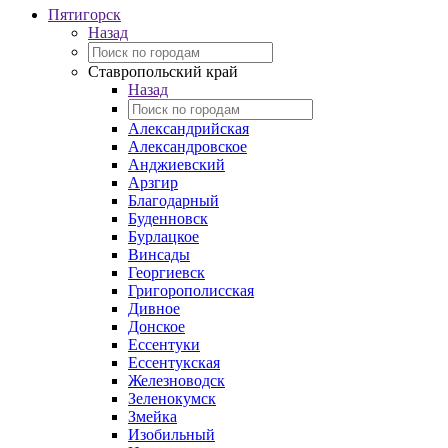
Пятигорск
Назад
Ставропольский край
Назад
Александрийская
Александровское
Анджиевский
Арзгир
Благодарный
Буденновск
Бурлацкое
Винсады
Георгиевск
Григорополисская
Дивное
Донское
Ессентуки
Ессентукская
Железноводск
Зеленокумск
Змейка
Изобильный