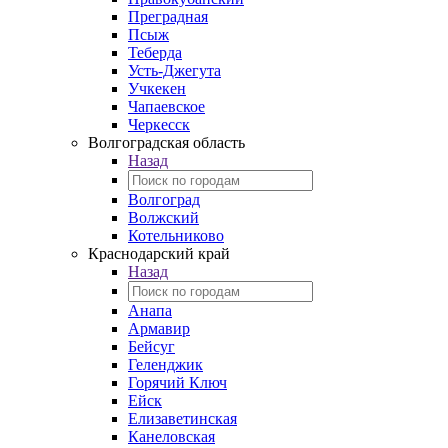
Преградная
Псыж
Теберда
Усть-Джегута
Учкекен
Чапаевское
Черкесск
Волгоградская область
Назад
Волгоград
Волжский
Котельниково
Краснодарский край
Назад
Анапа
Армавир
Бейсуг
Геленджик
Горячий Ключ
Ейск
Елизаветинская
Канеловская