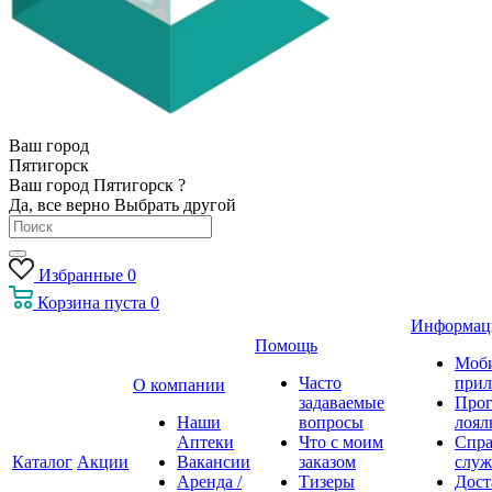
Ваш город
Пятигорск
Ваш город Пятигорск ?
Да, все верно
Выбрать другой
Избранные
0
Корзина
пуста
0
Информац
Помощь
Моб
Часто
прил
О компании
задаваемые
Про
Наши
вопросы
лоял
Аптеки
Что с моим
Спра
Каталог
Акции
Вакансии
заказом
служ
Аренда /
Тизеры
Дост