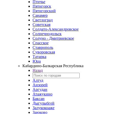
Птичье
Пятигорск
Пятигорский
Санамер
Светлоград
Советская
Солдато-Александровское
Солнечнодольск
Солуно - Дмитриевское
Спасское
Ставрополь
Суворовская
Татарка
Юца
Кабардино‑Балкарская Республика
Назад
Алтуд
Анзорей
Аргудан
Атажукино
Баксан
Дыгулыбгей
Залукокоаже
Заюково