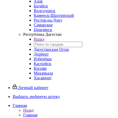
Азов
Батайск
Волгодонск
Каменск-Шахтинский
Ростов-на-Дону
Самарское
Цимлянск
Республика Дагестан
Назад
Дагестанские Огни
Дербент
Избербаш
Каспийск
Кизляр
Махачкала
Хасавюрт
Личный кабинет
Выбрать любимую аптеку
Главная
Назад
Главная