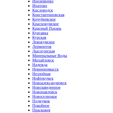
Иноземцево
Ипатово
Кисловодск
Константиновская
Кочубеевское
Краснокумское
Красный Пахарь
Курсавка
Курская
Левокумское
Лермонтов
Лысогорская
Минеральные Воды
Михайловск
Надежда
Невинномысск
Незлобная
Нефтекумск
Новоалександровск
Новозаведенное
Новопавловск
Новоселицкое
Подкумок
Покойное
Прасковея