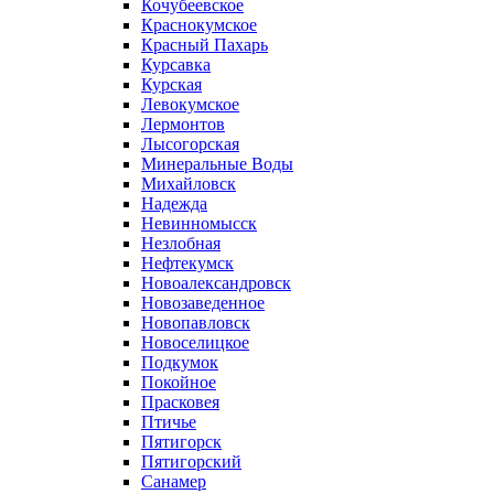
Кочубеевское
Краснокумское
Красный Пахарь
Курсавка
Курская
Левокумское
Лермонтов
Лысогорская
Минеральные Воды
Михайловск
Надежда
Невинномысск
Незлобная
Нефтекумск
Новоалександровск
Новозаведенное
Новопавловск
Новоселицкое
Подкумок
Покойное
Прасковея
Птичье
Пятигорск
Пятигорский
Санамер