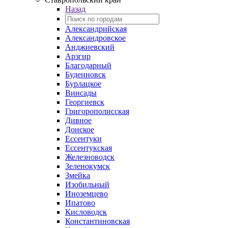
Назад
Александрийская
Александровское
Анджиевский
Арзгир
Благодарный
Буденновск
Бурлацкое
Винсады
Георгиевск
Григорополисская
Дивное
Донское
Ессентуки
Ессентукская
Железноводск
Зеленокумск
Змейка
Изобильный
Иноземцево
Ипатово
Кисловодск
Константиновская