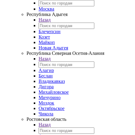
Москва
Республика Адыгея
Назад
Блечепсин
Козет
Майкоп
Новая Адыгея
Республика Северная Осетия-Алания
Назад
Алагир
Беслан
Владикавказ
Дигора
Михайловское
Мичурино
Моздок
Октябрьское
Чикола
Ростовская область
Назад