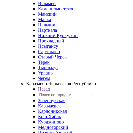
Исламей
Каменномостское
Майский
Малка
Нальчик
Нарткала
Нижний Куркужин
Прохладный
Псыгансу
Сармаково
Старый Черек
Терек
Тырныауз
Урвань
Чегем
Карачаево-Черкесская Республика
Назад
Зеленчукская
Карачаевск
Кардоникская
Кош-Хабль
Курджиново
Медногорский
Правокубанский