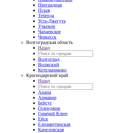
Преградная
Псыж
Теберда
Усть-Джегута
Учкекен
Чапаевское
Черкесск
Волгоградская область
Назад
Волгоград
Волжский
Котельниково
Краснодарский край
Назад
Анапа
Армавир
Бейсуг
Геленджик
Горячий Ключ
Ейск
Елизаветинская
Канеловская