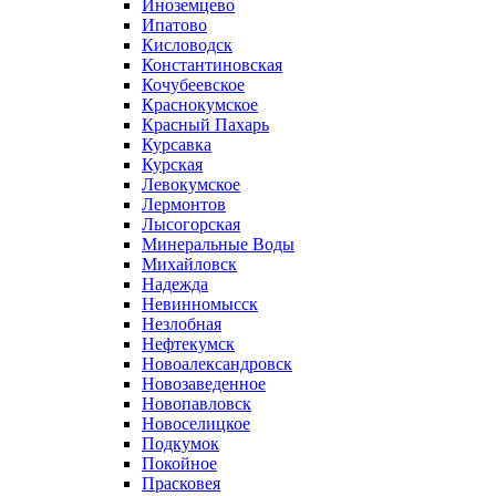
Иноземцево
Ипатово
Кисловодск
Константиновская
Кочубеевское
Краснокумское
Красный Пахарь
Курсавка
Курская
Левокумское
Лермонтов
Лысогорская
Минеральные Воды
Михайловск
Надежда
Невинномысск
Незлобная
Нефтекумск
Новоалександровск
Новозаведенное
Новопавловск
Новоселицкое
Подкумок
Покойное
Прасковея