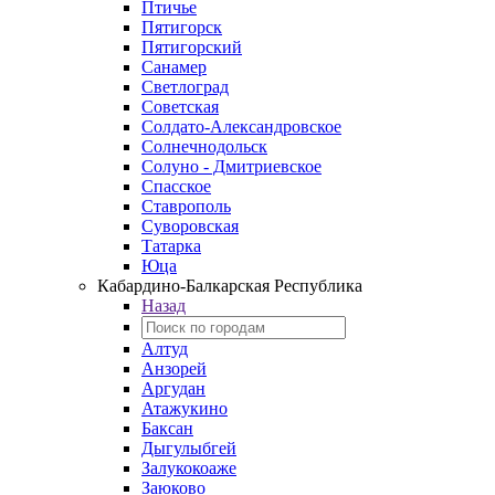
Птичье
Пятигорск
Пятигорский
Санамер
Светлоград
Советская
Солдато-Александровское
Солнечнодольск
Солуно - Дмитриевское
Спасское
Ставрополь
Суворовская
Татарка
Юца
Кабардино‑Балкарская Республика
Назад
Алтуд
Анзорей
Аргудан
Атажукино
Баксан
Дыгулыбгей
Залукокоаже
Заюково