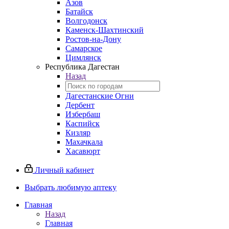
Азов
Батайск
Волгодонск
Каменск-Шахтинский
Ростов-на-Дону
Самарское
Цимлянск
Республика Дагестан
Назад
Дагестанские Огни
Дербент
Избербаш
Каспийск
Кизляр
Махачкала
Хасавюрт
Личный кабинет
Выбрать любимую аптеку
Главная
Назад
Главная