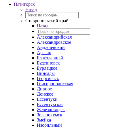
Пятигорск
Назад
Ставропольский край
Назад
Александрийская
Александровское
Анджиевский
Арзгир
Благодарный
Буденновск
Бурлацкое
Винсады
Георгиевск
Григорополисская
Дивное
Донское
Ессентуки
Ессентукская
Железноводск
Зеленокумск
Змейка
Изобильный