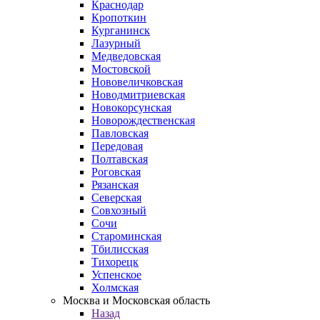
Краснодар
Кропоткин
Курганинск
Лазурный
Медведовская
Мостовской
Нововеличковская
Новодмитриевская
Новокорсунская
Новорождественская
Павловская
Передовая
Полтавская
Роговская
Рязанская
Северская
Совхозный
Сочи
Староминская
Тбилисская
Тихорецк
Успенское
Холмская
Москва и Московская область
Назад