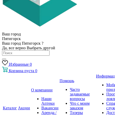
Ваш город
Пятигорск
Ваш город Пятигорск ?
Да, все верно
Выбрать другой
Избранные
0
Корзина
пуста
0
Информац
Помощь
Моб
Часто
прил
О компании
задаваемые
Про
Наши
вопросы
лоял
Аптеки
Что с моим
Спра
Каталог
Акции
Вакансии
заказом
служ
Аренда /
Тизеры
Дост