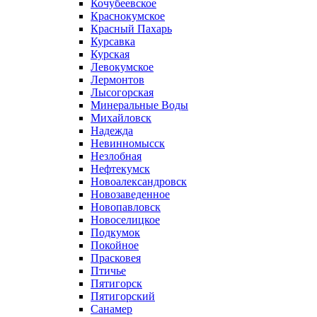
Кочубеевское
Краснокумское
Красный Пахарь
Курсавка
Курская
Левокумское
Лермонтов
Лысогорская
Минеральные Воды
Михайловск
Надежда
Невинномысск
Незлобная
Нефтекумск
Новоалександровск
Новозаведенное
Новопавловск
Новоселицкое
Подкумок
Покойное
Прасковея
Птичье
Пятигорск
Пятигорский
Санамер