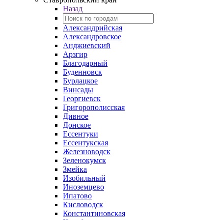
Назад
Александрийская
Александровское
Анджиевский
Арзгир
Благодарный
Буденновск
Бурлацкое
Винсады
Георгиевск
Григорополисская
Дивное
Донское
Ессентуки
Ессентукская
Железноводск
Зеленокумск
Змейка
Изобильный
Иноземцево
Ипатово
Кисловодск
Константиновская