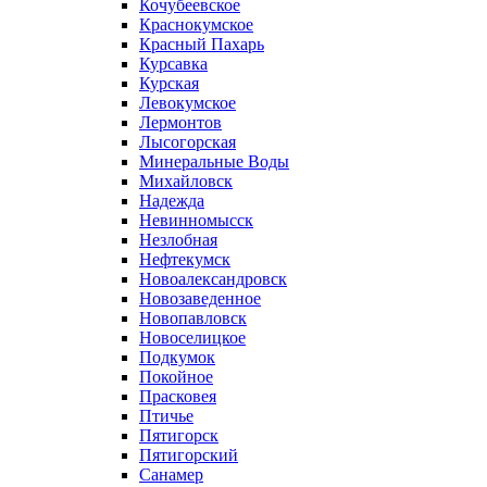
Кочубеевское
Краснокумское
Красный Пахарь
Курсавка
Курская
Левокумское
Лермонтов
Лысогорская
Минеральные Воды
Михайловск
Надежда
Невинномысск
Незлобная
Нефтекумск
Новоалександровск
Новозаведенное
Новопавловск
Новоселицкое
Подкумок
Покойное
Прасковея
Птичье
Пятигорск
Пятигорский
Санамер