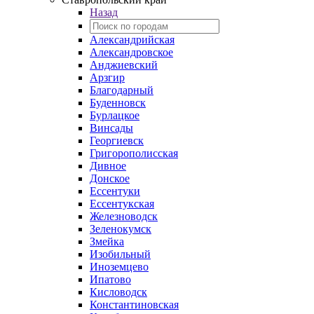
Назад
Александрийская
Александровское
Анджиевский
Арзгир
Благодарный
Буденновск
Бурлацкое
Винсады
Георгиевск
Григорополисская
Дивное
Донское
Ессентуки
Ессентукская
Железноводск
Зеленокумск
Змейка
Изобильный
Иноземцево
Ипатово
Кисловодск
Константиновская