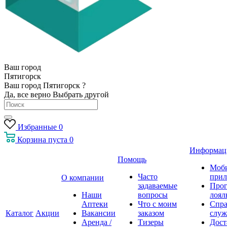
Ваш город
Пятигорск
Ваш город Пятигорск ?
Да, все верно
Выбрать другой
Избранные
0
Корзина
пуста
0
Информац
Помощь
Моб
Часто
прил
О компании
задаваемые
Про
Наши
вопросы
лоял
Аптеки
Что с моим
Спра
Каталог
Акции
Вакансии
заказом
служ
Аренда /
Тизеры
Дост