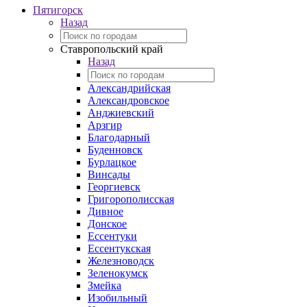
Пятигорск
Назад
Ставропольский край
Назад
Александрийская
Александровское
Анджиевский
Арзгир
Благодарный
Буденновск
Бурлацкое
Винсады
Георгиевск
Григорополисская
Дивное
Донское
Ессентуки
Ессентукская
Железноводск
Зеленокумск
Змейка
Изобильный