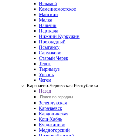
Исламей
Каменномостское
Майский
Малка
Нальчик
Нарткала
Нижний Куркужин
Прохладный
Псыгансу
Сармаково
Старый Черек
Терек
Тырныауз
Урвань
Чегем
Карачаево-Черкесская Республика
Назад
Зеленчукская
Карачаевск
Кардоникская
Кош-Хабль
Курджиново
Медногорский
Правокубанский