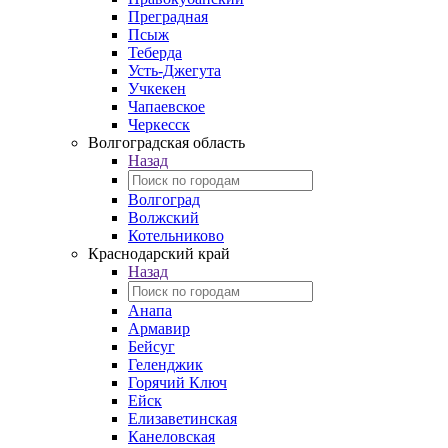
Преградная
Псыж
Теберда
Усть-Джегута
Учкекен
Чапаевское
Черкесск
Волгоградская область
Назад
Волгоград
Волжский
Котельниково
Краснодарский край
Назад
Анапа
Армавир
Бейсуг
Геленджик
Горячий Ключ
Ейск
Елизаветинская
Канеловская