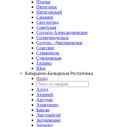
Птичье
Пятигорск
Пятигорский
Санамер
Светлоград
Советская
Солдато-Александровское
Солнечнодольск
Солуно - Дмитриевское
Спасское
Ставрополь
Суворовская
Татарка
Юца
Кабардино‑Балкарская Республика
Назад
Алтуд
Анзорей
Аргудан
Атажукино
Баксан
Дыгулыбгей
Залукокоаже
Заюково