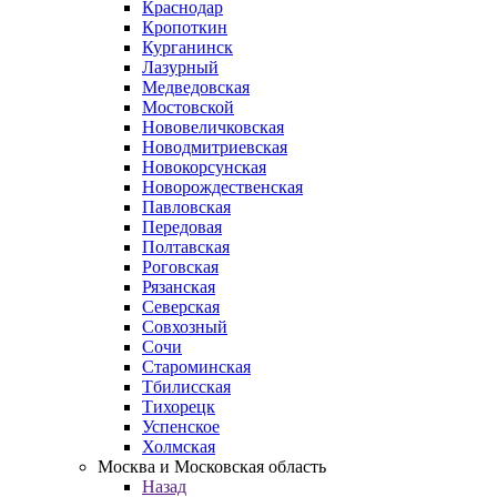
Краснодар
Кропоткин
Курганинск
Лазурный
Медведовская
Мостовской
Нововеличковская
Новодмитриевская
Новокорсунская
Новорождественская
Павловская
Передовая
Полтавская
Роговская
Рязанская
Северская
Совхозный
Сочи
Староминская
Тбилисская
Тихорецк
Успенское
Холмская
Москва и Московская область
Назад