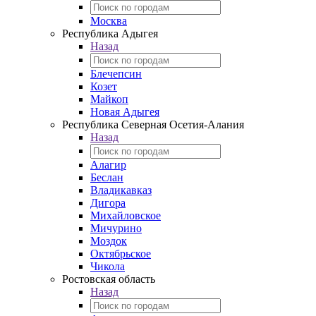
Москва
Республика Адыгея
Назад
Блечепсин
Козет
Майкоп
Новая Адыгея
Республика Северная Осетия-Алания
Назад
Алагир
Беслан
Владикавказ
Дигора
Михайловское
Мичурино
Моздок
Октябрьское
Чикола
Ростовская область
Назад