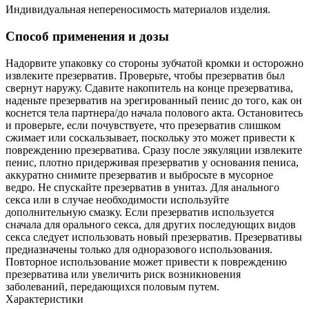
Индивидуальная непереносимость материалов изделия.
Способ применения и дозы
Надорвите упаковку со стороны зубчатой кромки и осторожно
извлеките презерватив. Проверьте, чтобы презерватив был
свернут наружу. Сдавите накопитель на конце презерватива,
наденьте презерватив на эрегированный пенис до того, как он
коснется тела партнера/до начала полового акта. Остановитесь
и проверьте, если почувствуете, что презерватив слишком
сжимает или соскальзывает, поскольку это может привести к
повреждению презерватива. Сразу после эякуляции извлеките
пенис, плотно придерживая презерватив у основания пениса,
аккуратно снимите презерватив и выбросьте в мусорное
ведро. Не спускайте презерватив в унитаз. Для анального
секса или в случае необходимости используйте
дополнительную смазку. Если презерватив используется
сначала для орального секса, для других последующих видов
секса следует использовать новый презерватив. Презервативы
предназначены только для одноразового использования.
Повторное использование может привести к повреждению
презерватива или увеличить риск возникновения
заболеваний, передающихся половым путем.
Характеристики