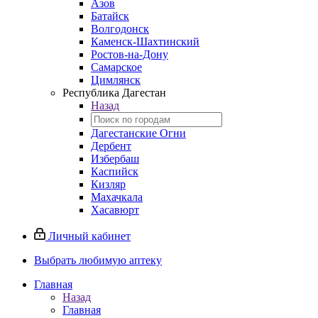
Азов
Батайск
Волгодонск
Каменск-Шахтинский
Ростов-на-Дону
Самарское
Цимлянск
Республика Дагестан
Назад
Дагестанские Огни
Дербент
Избербаш
Каспийск
Кизляр
Махачкала
Хасавюрт
Личный кабинет
Выбрать любимую аптеку
Главная
Назад
Главная