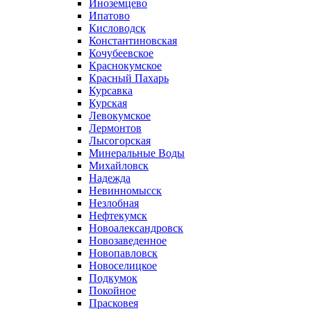
Иноземцево
Ипатово
Кисловодск
Константиновская
Кочубеевское
Краснокумское
Красный Пахарь
Курсавка
Курская
Левокумское
Лермонтов
Лысогорская
Минеральные Воды
Михайловск
Надежда
Невинномысск
Незлобная
Нефтекумск
Новоалександровск
Новозаведенное
Новопавловск
Новоселицкое
Подкумок
Покойное
Прасковея