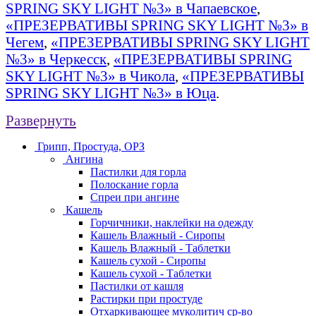
SPRING SKY LIGHT №3» в Чапаевское
,
«ПРЕЗЕРВАТИВЫ SPRING SKY LIGHT №3» в
Чегем
,
«ПРЕЗЕРВАТИВЫ SPRING SKY LIGHT
№3» в Черкесск
,
«ПРЕЗЕРВАТИВЫ SPRING
SKY LIGHT №3» в Чикола
,
«ПРЕЗЕРВАТИВЫ
SPRING SKY LIGHT №3» в Юца
.
Развернуть
Грипп, Простуда, ОРЗ
Ангина
Пастилки для горла
Полоскание горла
Спреи при ангине
Кашель
Горчичники, наклейки на одежду
Кашель Влажный - Сиропы
Кашель Влажный - Таблетки
Кашель сухой - Сиропы
Кашель сухой - Таблетки
Пастилки от кашля
Растирки при простуде
Отхаркивающее муколитич ср-во