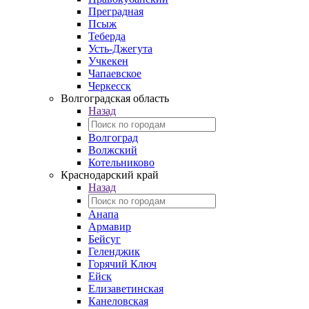
Преградная
Псыж
Теберда
Усть-Джегута
Учкекен
Чапаевское
Черкесск
Волгоградская область
Назад
Волгоград
Волжский
Котельниково
Краснодарский край
Назад
Анапа
Армавир
Бейсуг
Геленджик
Горячий Ключ
Ейск
Елизаветинская
Канеловская