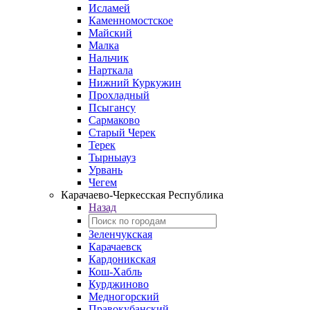
Исламей
Каменномостское
Майский
Малка
Нальчик
Нарткала
Нижний Куркужин
Прохладный
Псыгансу
Сармаково
Старый Черек
Терек
Тырныауз
Урвань
Чегем
Карачаево-Черкесская Республика
Назад
Зеленчукская
Карачаевск
Кардоникская
Кош-Хабль
Курджиново
Медногорский
Правокубанский