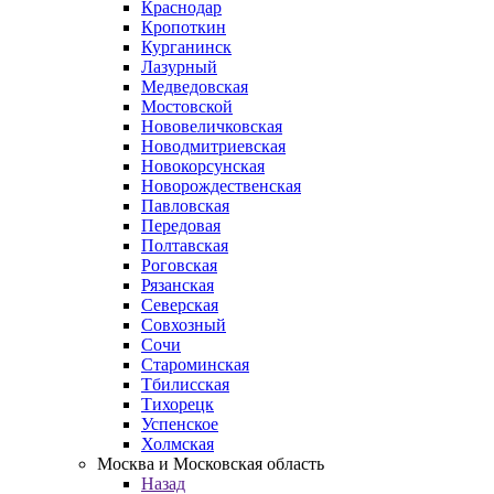
Краснодар
Кропоткин
Курганинск
Лазурный
Медведовская
Мостовской
Нововеличковская
Новодмитриевская
Новокорсунская
Новорождественская
Павловская
Передовая
Полтавская
Роговская
Рязанская
Северская
Совхозный
Сочи
Староминская
Тбилисская
Тихорецк
Успенское
Холмская
Москва и Московская область
Назад