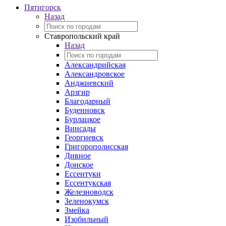
Пятигорск
Назад
Ставропольский край
Назад
Александрийская
Александровское
Анджиевский
Арзгир
Благодарный
Буденновск
Бурлацкое
Винсады
Георгиевск
Григорополисская
Дивное
Донское
Ессентуки
Ессентукская
Железноводск
Зеленокумск
Змейка
Изобильный