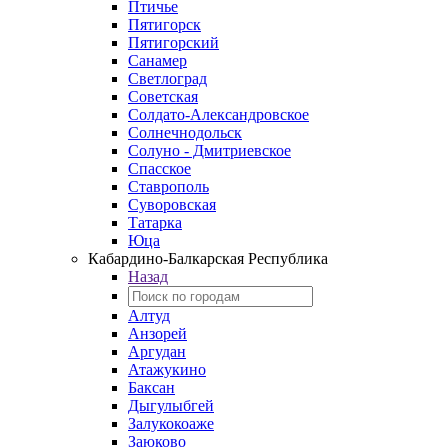
Птичье
Пятигорск
Пятигорский
Санамер
Светлоград
Советская
Солдато-Александровское
Солнечнодольск
Солуно - Дмитриевское
Спасское
Ставрополь
Суворовская
Татарка
Юца
Кабардино‑Балкарская Республика
Назад
Алтуд
Анзорей
Аргудан
Атажукино
Баксан
Дыгулыбгей
Залукокоаже
Заюково