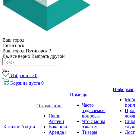
Ваш город
Пятигорск
Ваш город Пятигорск ?
Да, все верно
Выбрать другой
Избранные
0
Корзина
пуста
0
Информац
Помощь
Моб
Часто
прил
О компании
задаваемые
Про
Наши
вопросы
лоял
Аптеки
Что с моим
Спра
Каталог
Акции
Вакансии
заказом
служ
Аренда /
Тизеры
Дост