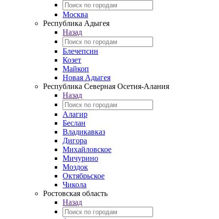
Москва
Республика Адыгея
Назад
Блечепсин
Козет
Майкоп
Новая Адыгея
Республика Северная Осетия-Алания
Назад
Алагир
Беслан
Владикавказ
Дигора
Михайловское
Мичурино
Моздок
Октябрьское
Чикола
Ростовская область
Назад