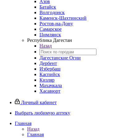
Азов
Батайск
Волгодонск
Каменск-Шахтинский
Ростов-на-Дону
Самарское
Цимлянск
Республика Дагестан
Назад
Дагестанские Огни
Дербент
Избербаш
Каспийск
Кизляр
Махачкала
Хасавюрт
Личный кабинет
Выбрать любимую аптеку
Главная
Назад
Главная