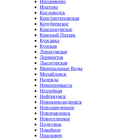
Иноземцево
Ипатово
Кисловодск
Константиновская
Кочубеевское
Краснокумское
Красный Пахарь
Курсавка
Курская
Левокумское
Лермонтов
Лысогорская
Минеральные Воды
Михайловск
Надежда
Невинномысск
Незлобная
Нефтекумск
Новоалександровск
Новозаведенное
Новопавловск
Новоселицкое
Подкумок
Покойное
Прасковея