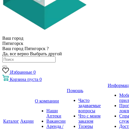
Ваш город
Пятигорск
Ваш город Пятигорск ?
Да, все верно
Выбрать другой
Избранные
0
Корзина
пуста
0
Информац
Помощь
Моб
Часто
прил
О компании
задаваемые
Про
Наши
вопросы
лоял
Аптеки
Что с моим
Спра
Каталог
Акции
Вакансии
заказом
служ
Аренда /
Тизеры
Дост