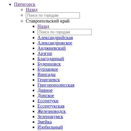
Пятигорск
Назад
Ставропольский край
Назад
Александрийская
Александровское
Анджиевский
Арзгир
Благодарный
Буденновск
Бурлацкое
Винсады
Георгиевск
Григорополисская
Дивное
Донское
Ессентуки
Ессентукская
Железноводск
Зеленокумск
Змейка
Изобильный