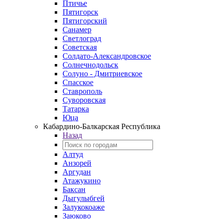
Птичье
Пятигорск
Пятигорский
Санамер
Светлоград
Советская
Солдато-Александровское
Солнечнодольск
Солуно - Дмитриевское
Спасское
Ставрополь
Суворовская
Татарка
Юца
Кабардино‑Балкарская Республика
Назад
Алтуд
Анзорей
Аргудан
Атажукино
Баксан
Дыгулыбгей
Залукокоаже
Заюково