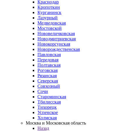
Краснодар
Кропоткин
Курганинск
Лазурный
Медведовская
Мостовской
Нововеличковская
Новодмитриевская
Новокорсунская
Новорождественская
Павловская
Передовая
Полтавская
Роговская
Рязанская
Северская
Совхозный
Сочи
Староминская
Тбилисская
Тихорецк
Успенское
Холмская
Москва и Московская область
Назад