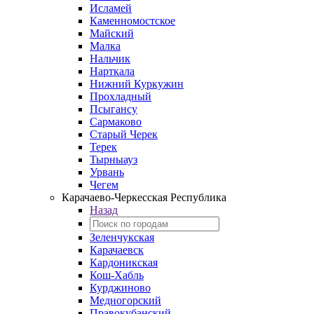
Исламей
Каменномостское
Майский
Малка
Нальчик
Нарткала
Нижний Куркужин
Прохладный
Псыгансу
Сармаково
Старый Черек
Терек
Тырныауз
Урвань
Чегем
Карачаево-Черкесская Республика
Назад
Зеленчукская
Карачаевск
Кардоникская
Кош-Хабль
Курджиново
Медногорский
Правокубанский