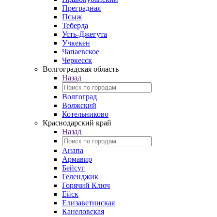
Преградная
Псыж
Теберда
Усть-Джегута
Учкекен
Чапаевское
Черкесск
Волгоградская область
Назад
Волгоград
Волжский
Котельниково
Краснодарский край
Назад
Анапа
Армавир
Бейсуг
Геленджик
Горячий Ключ
Ейск
Елизаветинская
Канеловская