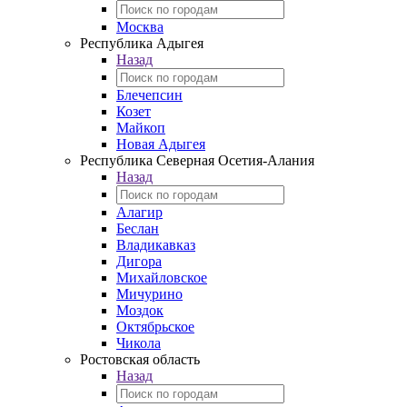
Москва
Республика Адыгея
Назад
Блечепсин
Козет
Майкоп
Новая Адыгея
Республика Северная Осетия-Алания
Назад
Алагир
Беслан
Владикавказ
Дигора
Михайловское
Мичурино
Моздок
Октябрьское
Чикола
Ростовская область
Назад