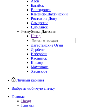
Азов
Батайск
Волгодонск
Каменск-Шахтинский
Ростов-на-Дону
Самарское
Цимлянск
Республика Дагестан
Назад
Дагестанские Огни
Дербент
Избербаш
Каспийск
Кизляр
Махачкала
Хасавюрт
Личный кабинет
Выбрать любимую аптеку
Главная
Назад
Главная