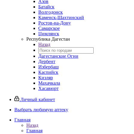
Азов
Батайск
Волгодонск
Каменск-Шахтинский
Ростов-на-Дону
Самарское
Цимлянск
Республика Дагестан
Назад
Дагестанские Огни
Дербент
Избербаш
Каспийск
Кизляр
Махачкала
Хасавюрт
Личный кабинет
Выбрать любимую аптеку
Главная
Назад
Главная