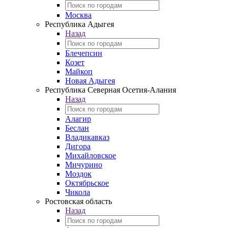
Москва
Республика Адыгея
Назад
Блечепсин
Козет
Майкоп
Новая Адыгея
Республика Северная Осетия-Алания
Назад
Алагир
Беслан
Владикавказ
Дигора
Михайловское
Мичурино
Моздок
Октябрьское
Чикола
Ростовская область
Назад