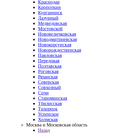
Краснодар
Кропоткин
Курганинск
Лазурный
Медведовская
Мостовской
Нововеличковская
Новодмитриевская
Новокорсунская
Новорождественская
Павловская
Передовая
Полтавская
Роговская
Рязанская
Северская
Совхозный
Сочи
Староминская
Тбилисская
Тихорецк
Успенское
Холмская
Москва и Московская область
Назад