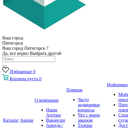
Ваш город
Пятигорск
Ваш город Пятигорск ?
Да, все верно
Выбрать другой
Избранные
0
Корзина
пуста
0
Информац
Помощь
Моб
Часто
прил
О компании
задаваемые
Про
Наши
вопросы
лоял
Аптеки
Что с моим
Спра
Каталог
Акции
Вакансии
заказом
служ
Аренда /
Тизеры
Дост