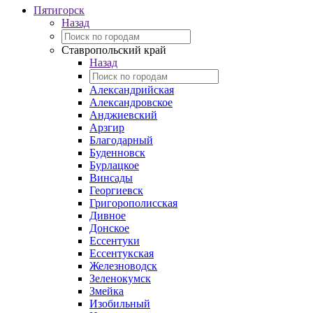
Пятигорск
Назад
Ставропольский край
Назад
Александрийская
Александровское
Анджиевский
Арзгир
Благодарный
Буденновск
Бурлацкое
Винсады
Георгиевск
Григорополисская
Дивное
Донское
Ессентуки
Ессентукская
Железноводск
Зеленокумск
Змейка
Изобильный