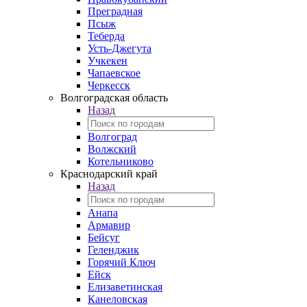
Преградная
Псыж
Теберда
Усть-Джегута
Учкекен
Чапаевское
Черкесск
Волгоградская область
Назад
Волгоград
Волжский
Котельниково
Краснодарский край
Назад
Анапа
Армавир
Бейсуг
Геленджик
Горячий Ключ
Ейск
Елизаветинская
Канеловская