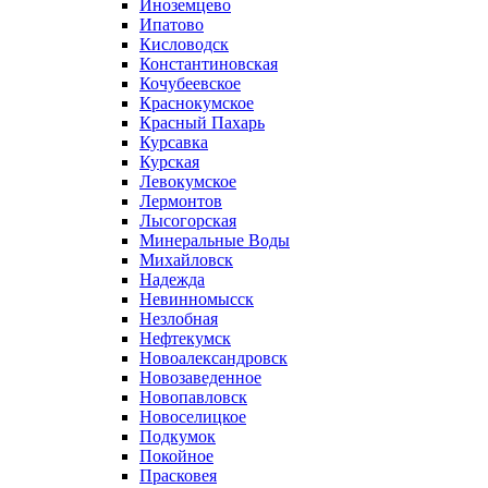
Иноземцево
Ипатово
Кисловодск
Константиновская
Кочубеевское
Краснокумское
Красный Пахарь
Курсавка
Курская
Левокумское
Лермонтов
Лысогорская
Минеральные Воды
Михайловск
Надежда
Невинномысск
Незлобная
Нефтекумск
Новоалександровск
Новозаведенное
Новопавловск
Новоселицкое
Подкумок
Покойное
Прасковея