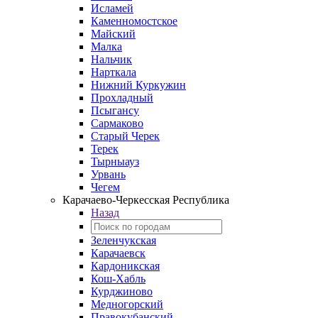
Исламей
Каменномостское
Майский
Малка
Нальчик
Нарткала
Нижний Куркужин
Прохладный
Псыгансу
Сармаково
Старый Черек
Терек
Тырныауз
Урвань
Чегем
Карачаево-Черкесская Республика
Назад
Зеленчукская
Карачаевск
Кардоникская
Кош-Хабль
Курджиново
Медногорский
Правокубанский