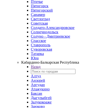
Птичье
Пятигорск
Пятигорский
Санамер
Светлоград
Советская
Солдато-Александровское
Солнечнодольск
Солуно - Дмитриевское
Спасское
Ставрополь
Суворовская
Татарка
Юца
Кабардино‑Балкарская Республика
Назад
Алтуд
Анзорей
Аргудан
Атажукино
Баксан
Дыгулыбгей
Залукокоаже
Заюково