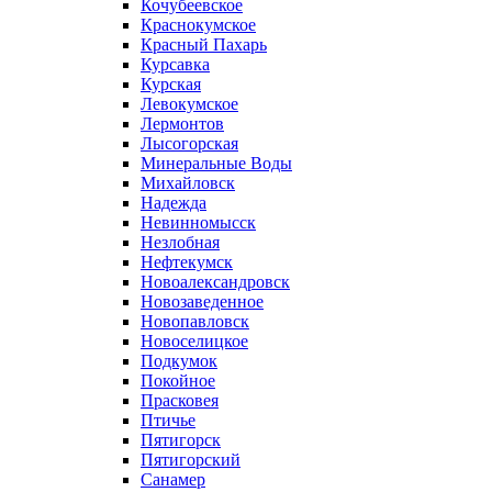
Кочубеевское
Краснокумское
Красный Пахарь
Курсавка
Курская
Левокумское
Лермонтов
Лысогорская
Минеральные Воды
Михайловск
Надежда
Невинномысск
Незлобная
Нефтекумск
Новоалександровск
Новозаведенное
Новопавловск
Новоселицкое
Подкумок
Покойное
Прасковея
Птичье
Пятигорск
Пятигорский
Санамер